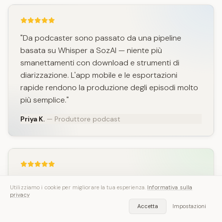
"Da podcaster sono passato da una pipeline
basata su Whisper a SozAI — niente più
smanettamenti con download e strumenti di
diarizzazione. L'app mobile e le esportazioni
rapide rendono la produzione degli episodi molto
più semplice."
Priya K.
— Produttore podcast
"Abbiamo valutato Whisper per la trascrizione in-
Utilizziamo i cookie per migliorare la tua esperienza.
Informativa sulla
house ma abbiamo scelto SozAI per l'uso
privacy
quotidiano perché il team aveva bisogno di un
Accetta
Impostazioni
flusso web e mobile semplice e di sommari