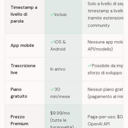
Solo a livello di seg
Timestamp a
timestamp a livello d
livello di
Inclusi
tramite estensioni de
parola
community
iOS &
Nessuna app mobile 
App mobile
Android
API/modello)
Trascrizione
Possibile da impl
In arrivo
live
sforzo di sviluppo
Piano
30
Nessun piano gratui
gratuito
min/mese
(pagamento al minut
$9.99/mo
Prezzo
Paga-per-uso: $0.0
(tutte le
Premium
OpenAI API
funzionalità)