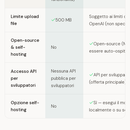
Limite upload
Soggetto ai limiti dei 
500 MB
file
OpenAI (non specifi
Open-source
Open-source (MIT
& self-
No
essere auto-ospitat
hosting
Nessuna API
Accesso API
API per sviluppator
per
pubblica per
(offerta principale)
sviluppatori
sviluppatori
Opzione self-
Sì — esegui il mod
No
hosting
localmente o su serv