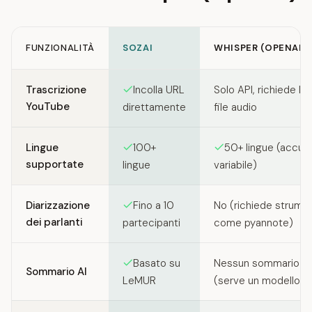
FUNZIONALITÀ
SOZAI
WHISPER (OPENAI)
Feature comparison between SozAI and Whisper (OpenAI)
Trascrizione
Incolla URL
Solo API, richiede l'u
YouTube
direttamente
file audio
Lingue
100+
50+ lingue (accur
supportate
lingue
variabile)
Diarizzazione
Fino a 10
No (richiede strumen
dei parlanti
partecipanti
come pyannote)
Basato su
Nessun sommario in
Sommario AI
LeMUR
(serve un modello s