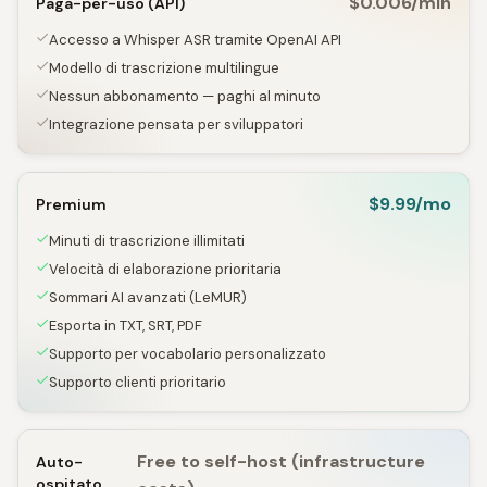
$0.006/min
Paga-per-uso (API)
Accesso a Whisper ASR tramite OpenAI API
Modello di trascrizione multilingue
Nessun abbonamento — paghi al minuto
Integrazione pensata per sviluppatori
$9.99/mo
Premium
Minuti di trascrizione illimitati
Velocità di elaborazione prioritaria
Sommari AI avanzati (LeMUR)
Esporta in TXT, SRT, PDF
Supporto per vocabolario personalizzato
Supporto clienti prioritario
Free to self-host (infrastructure
Auto-
ospitato