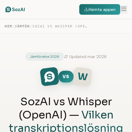
Hämta appen
HEM
/
JÄMFÖR
/
SOZAI VS WHISPER (OPENAI)
Updated mar 2026
Jämförelse 2026
W
VS
SozAI vs Whisper
(OpenAI) —
Vilken
transkriptionslösning