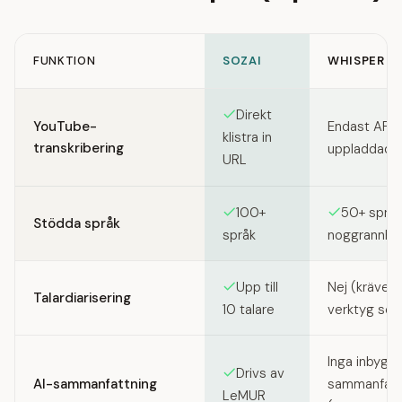
FUNKTION
SOZAI
WHISPER (O
Feature comparison between SozAI and Whisper (OpenAI)
Direkt
YouTube-
Endast API; 
klistra in
transkribering
uppladdad lj
URL
100+
50+ språk 
Stödda språk
språk
noggrannhe
Upp till
Nej (kräver 
Talardiarisering
10 talare
verktyg so
Inga inbygg
Drivs av
AI-sammanfattning
sammanfatt
LeMUR