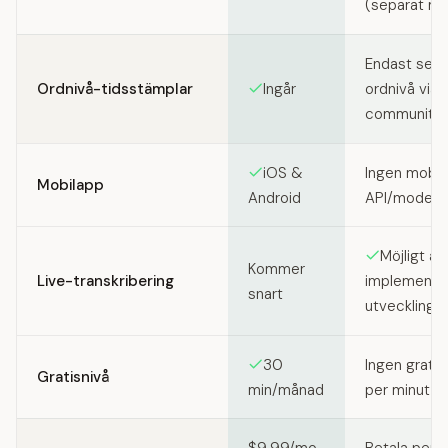
(separat mo
Endast segm
Ordnivå-tidsstämplar
Ingår
ordnivå via
community‑t
iOS &
Ingen mobil
Mobilapp
Android
API/modell)
Möjligt at
Kommer
Live-transkribering
implemente
snart
utvecklings
30
Ingen gratis
Gratisnivå
min/månad
per minut vi