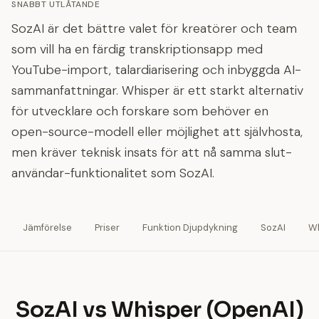
SNABBT UTLÅTANDE
SozAI är det bättre valet för kreatörer och team
som vill ha en färdig transkriptionsapp med
YouTube-import, talardiarisering och inbyggda AI-
sammanfattningar. Whisper är ett starkt alternativ
för utvecklare och forskare som behöver en
open-source-modell eller möjlighet att självhosta,
men kräver teknisk insats för att nå samma slut-
användar-funktionalitet som SozAI.
Jämförelse
Priser
Funktion Djupdykning
SozAI
Wh
SozAI vs Whisper (OpenAI)