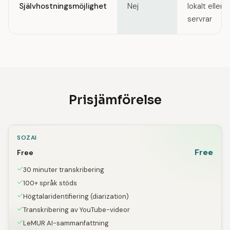
Självhostningsmöjlighet
Nej
lokalt eller 
servrar
Prisjämförelse
SOZAI
Free
Free
30 minuter transkribering
100+ språk stöds
Högtalaridentifiering (diarization)
Transkribering av YouTube-videor
LeMUR AI-sammanfattning