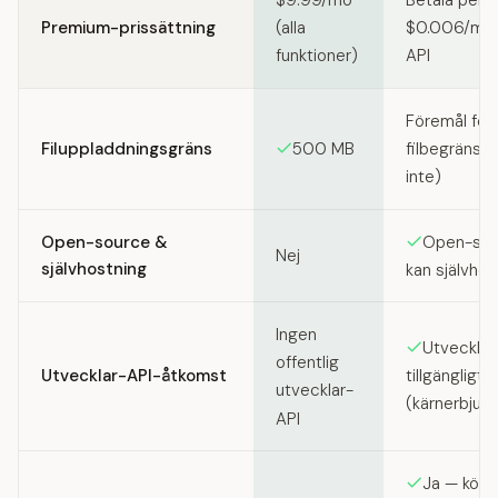
$9.99/mo
Betala per 
Premium-prissättning
(alla
$0.006/min
funktioner)
API
Föremål för
Filuppladdningsgräns
500 MB
filbegränsn
inte)
Open-source &
Open-sour
Nej
självhostning
kan självho
Ingen
Utvecklar
offentlig
Utvecklar-API-åtkomst
tillgängligt
utvecklar-
(kärnerbjud
API
Ja — kör 