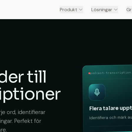
Produkt
Lösningar
Gr
der
till
podcast-transcription
iptioner
Flera talare upp
e ord, identifierar
Identifiera och märk au
gar. Perfekt för
re.