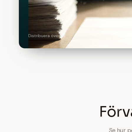
Distribuera överallt
Förv
Se hur p