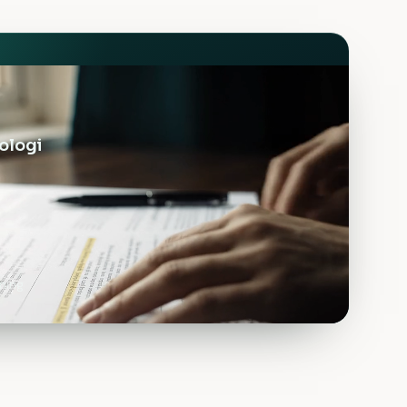
ologi
ning