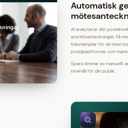
Automatisk ge
mötesanteckn
kningar
AI analyserar ditt poddinne
avsnittsanteckningar. Få m
tidsstämplar för de mest be
poddplattformar och markna
Spara timmar av manuellt 
innehåll
för din publik.