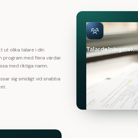
Talardelningstekn
ut olika talare i din
ch program med flera värdar.
assa med riktiga namn.
ssar sig smidigt vid snabba
et.
Obegränsad talarigenkän