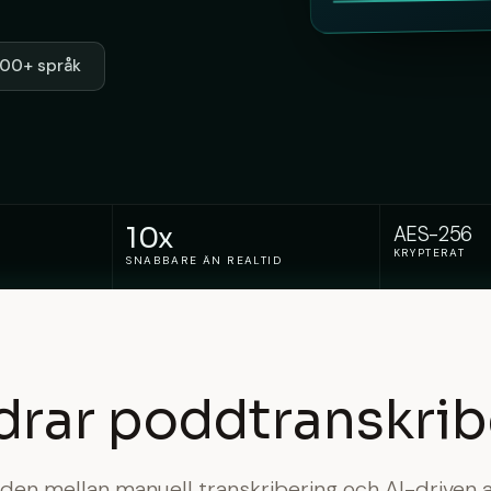
 100+ språk
10x
AES-256
KRYPTERAT
SNABBARE ÄN REALTID
drar poddtranskribe
aden mellan manuell transkribering och AI-driven 