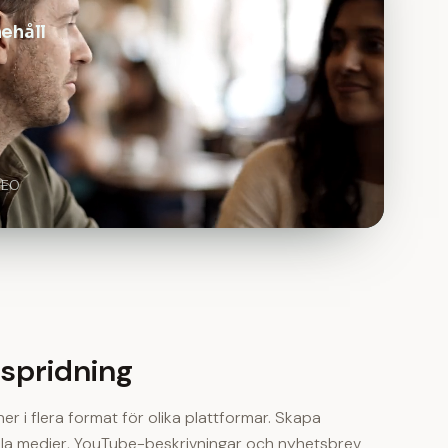
ehåll
SEO
sspridning
er i flera format för olika plattformar. Skapa
iala medier, YouTube-beskrivningar och nyhetsbrev