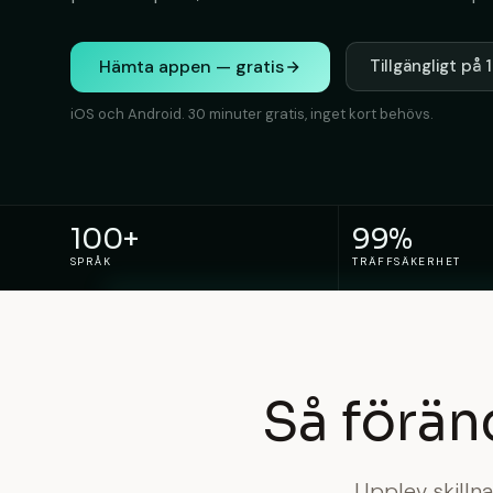
Hämta appen — gratis
Tillgängligt på
iOS och Android. 30 minuter gratis, inget kort behövs.
100+
99%
SPRÅK
TRÄFFSÄKERHET
Så förän
Upplev skilln