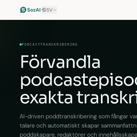
SV
PODCASTTRANSKRIBERING
Förvandla
podcastepiso
exakta transkr
AI-driven poddtranskribering som fångar varj
talare och automatiskt skapar sammanfattnin
poddskapare, redaktörer och innehållsskapa