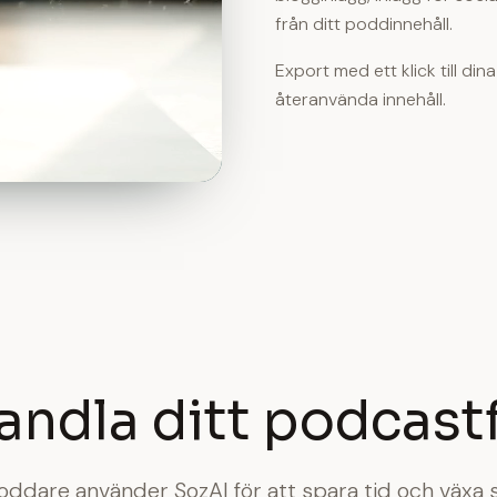
från ditt poddinnehåll.
Export med ett klick till di
återanvända innehåll.
andla ditt podcast
oddare använder SozAI för att spara tid och växa s