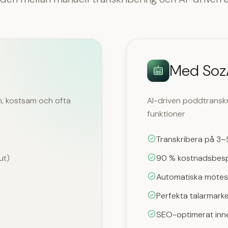
Med Soz
am, kostsam och ofta
AI-driven poddtranskr
funktioner
Transkribera på 3–
ut)
90 % kostnadsbesp
Automatiska mötes
Perfekta talarmarke
SEO-optimerat inneh