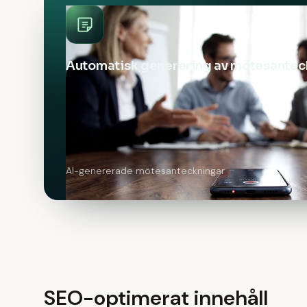
Automatisk generering av mötesantec
AI-genererade mötesanteckningar
SEO-optimerat innehåll