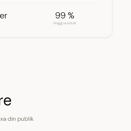
er
99 %
Noggrannhet
re
xa din publik