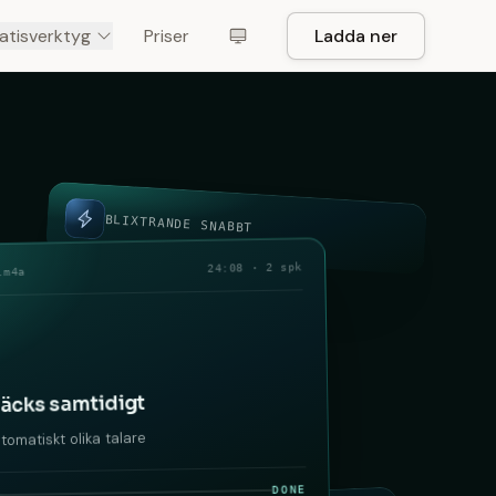
atisverktyg
Priser
Ladda ner
BLIXTRANDE SNABBT
24:08 · 2 spk
.m4a
täcks samtidigt
tomatiskt olika talare
DONE