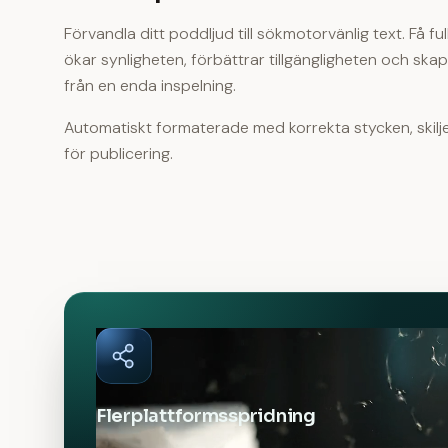
Förvandla ditt poddljud till sökmotorvänlig text. Få fu
ökar synligheten, förbättrar tillgängligheten och skap
från en enda inspelning.
Automatiskt formaterade med korrekta stycken, skilj
för publicering.
Flerplattformsspridning