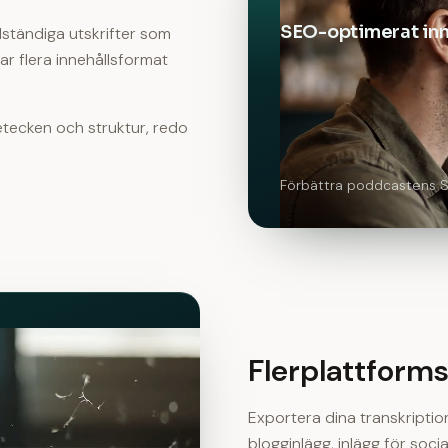
SEO-optimerat inn
llständiga utskrifter som
ar flera innehållsformat
etecken och struktur, redo
Förbättra poddcastens 
Flerplattform
Exportera dina transkription
blogginlägg, inlägg för soc