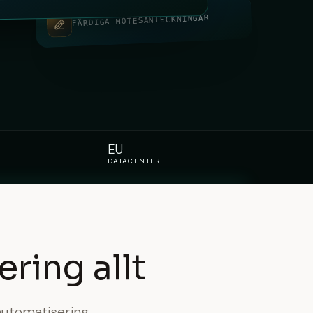
FÄRDIGA MÖTESANTECKNINGAR
EU
DATACENTER
ring allt
automatisering