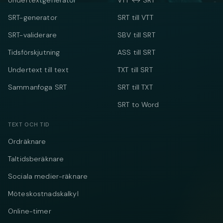
Undertextgenerator
VTT ↔ SRT
SRT-generator
SRT till VTT
SRT-validerare
SBV till SRT
Tidsförskjutning
ASS till SRT
Undertext till text
TXT till SRT
Sammanfoga SRT
SRT till TXT
SRT to Word
TEXT OCH TID
Ordräknare
Taltidsberäknare
Sociala medier-räknare
Möteskostnadskalkyl
Online-timer