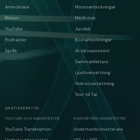
Antecknare
Mötesanteckningar
Möten
Medicinsk
YouTube
Juridisk
Podcaster
Röstanteckningar
Språk
AI-skrivassistent
Sammanfattare
Ljudöversättning
Videoöversättning
Text till Tal
GRATISVERKTYG
YOUTUBE OCH UNDERTEXTER
KONVERTERA UNDERTEXTER
YouTube Transkription
Undertextkonverterare