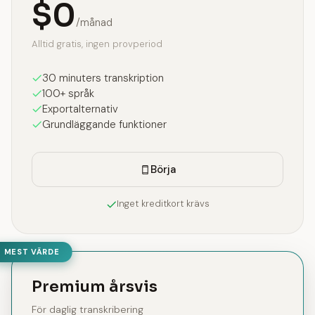
$0
/månad
Alltid gratis, ingen provperiod
30 minuters transkription
100+ språk
Exportalternativ
Grundläggande funktioner
Börja
Inget kreditkort krävs
MEST VÄRDE
Premium årsvis
För daglig transkribering