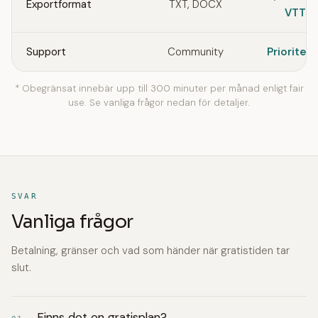
Exportformat
TXT, DOCX
VTT
Support
Community
Prioriter
* Obegränsat innebär upp till 300 minuter per månad enligt fair
use. Se vanliga frågor nedan för detaljer.
SVAR
Vanliga frågor
Betalning, gränser och vad som händer när gratistiden tar
slut.
Finns det en gratisplan?