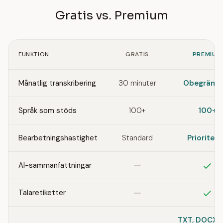
Gratis vs. Premium
FUNKTION
GRATIS
PREMIUM
Månatlig transkribering
30 minuter
Obegränsa
Språk som stöds
100+
100+
Bearbetningshastighet
Standard
Prioriter
Ingår inte
Ing
AI-sammanfattningar
Ingår inte
Ing
Talaretiketter
TXT, DOCX, 