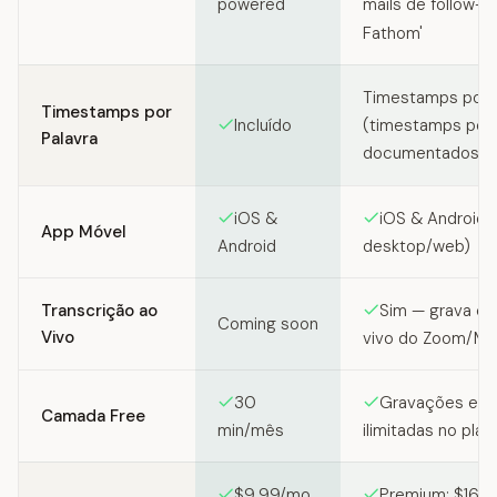
powered
mails de follow-up
Fathom'
Timestamps por
Timestamps por
Incluído
(timestamps por 
Palavra
documentados)
iOS &
iOS & Android 
App Móvel
Android
desktop/web)
Transcrição ao
Sim — grava c
Coming soon
Vivo
vivo do Zoom/M
30
Gravações e tr
Camada Free
min/mês
ilimitadas no plan
$9.99/mo
Premium: $16-