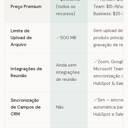
Preço Premium
(todos os
Team: $15-19/use
recursos)
Business: $25-3
Sem upload de ar
Limite de
Upload de
500 MB
produto principa
Arquivo
gravação de reun
Zoom, Google 
Ainda sem
Integrações de
Microsoft Teams 
integrações
Reunião
sincronização c
de reunião
HubSpot & Sales
Sim — sincroni
Sincronização
de Campos de
Não
automática para
CRM
HubSpot e Salesf