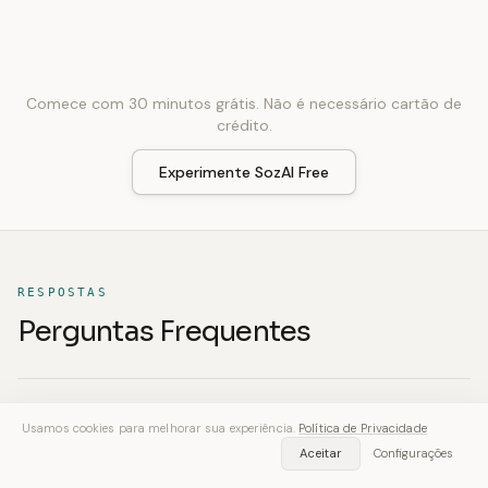
Comece com 30 minutos grátis. Não é necessário cartão de
crédito.
Experimente SozAI Free
RESPOSTAS
Perguntas Frequentes
Qual ferramenta é mais precisa para
01
Usamos cookies para melhorar sua experiência.
Política de Privacidade
transcrição?
Aceitar
Configurações
A precisão varia conforme o caso de uso.
O Fathom