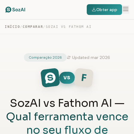
Obter app
INÍCIO
/
COMPARAR
/
SOZAI VS FATHOM AI
Updated mar 2026
Comparação 2026
F
VS
SozAI vs Fathom AI —
Qual ferramenta vence
no seu fluxo de