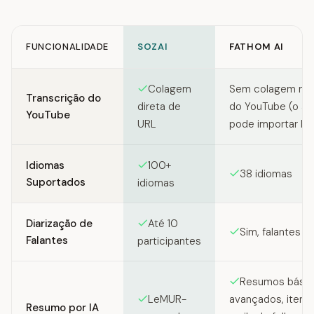
FUNCIONALIDADE
SOZAI
FATHOM AI
Feature comparison between SozAI and Fathom AI
Colagem
Sem colagem nat
Transcrição do
direta de
do YouTube (o a
YouTube
URL
pode importar lin
Idiomas
100+
38 idiomas
Suportados
idiomas
Diarização de
Até 10
Sim, falantes r
Falantes
participantes
Resumos básic
LeMUR-
avançados, itens 
Resumo por IA