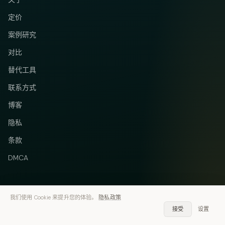
定价
案例研究
对比
替代工具
联系方式
博客
隐私
条款
DMCA
我们使用 Cookie 来提升您的体验。
隐私政策
Telegram
Instagram
© 2026 Vastflow. 保留所有权利。
接受
设置