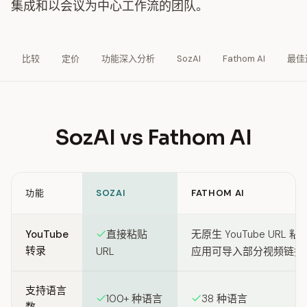
集成和以会议为中心工作流的团队。
比较
定价
功能深入分析
SozAI
Fathom AI
最佳
SozAI vs Fathom AI
功能
SOZAI
FATHOM AI
Feature comparison between SozAI and Fathom AI
YouTube
直接粘贴
无原生 YouTube URL
转录
URL
应用可导入部分视频链接
支持语言
100+ 种语言
38 种语言