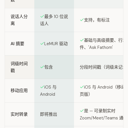
数
说话人分
最多 10 位说
支持，有标注
离
话人
基础与高级摘要、行动项
AI 摘要
LeMUR 驱动
件、'Ask Fathom'
词级时间
包含
分段时间戳（词级未记录
戳
iOS 与
iOS 与 Android（移
移动应用
Android
页版）
是 — 可录制实时
实时转录
即将推出
Zoom/Meet/Teams 通话