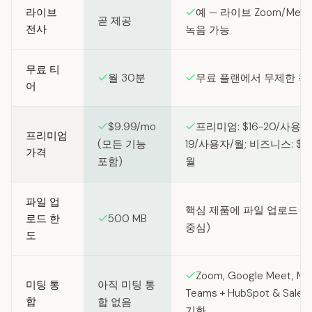
라이브
예 — 라이브 Zoom/Meet
곧 제공
전사
녹음 가능
무료 티
월 30분
무료 플랜에서 무제한 녹
어
$9.99/mo
프리미엄: $16-20/사용자/월
프리미엄
(모든 기능
19/사용자/월; 비즈니스: $2
가격
포함)
월
파일 업
핵심 제품에 파일 업로드 없
로드 한
500 MB
중심)
도
Zoom, Google Meet, Mic
미팅 통
아직 미팅 통
Teams + HubSpot & Sales
합
합 없음
기화