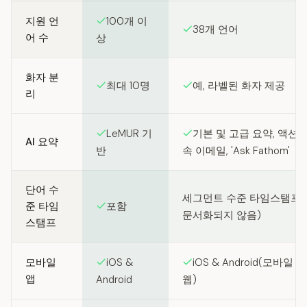
지원 언
100개 이
38개 언어
어 수
상
화자 분
최대 10명
예, 라벨된 화자 제공
리
LeMUR 기
기본 및 고급 요약, 액션 아
AI 요약
반
속 이메일, 'Ask Fathom'
단어 수
세그먼트 수준 타임스탬프(
준 타임
포함
문서화되지 않음)
스탬프
모바일
iOS &
iOS & Android(모바일 
앱
Android
웹)