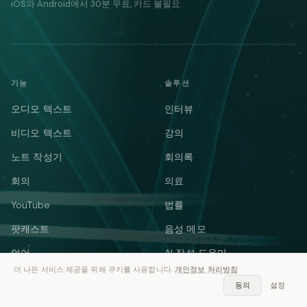
iOS와 Android에서 30분 무료, 카드 불필요.
기능
솔루션
오디오 텍스트
인터뷰
비디오 텍스트
강의
노트 작성기
회의록
회의
의료
YouTube
법률
팟캐스트
음성 메모
언어
AI 작성 도우미
더 나은 서비스 제공을 위해 쿠키를 사용합니다.
개인정보 처리방침
요약기
동의
설정
오디오 번역