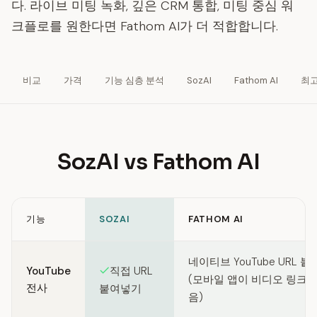
다. 라이브 미팅 녹화, 깊은 CRM 통합, 미팅 중심 워
크플로를 원한다면 Fathom AI가 더 적합합니다.
비교
가격
기능 심층 분석
SozAI
Fathom AI
최
SozAI vs Fathom AI
기능
SOZAI
FATHOM AI
Feature comparison between SozAI and Fathom AI
네이티브 YouTube URL 
YouTube
직접 URL
(모바일 앱이 비디오 링크를
전사
붙여넣기
음)