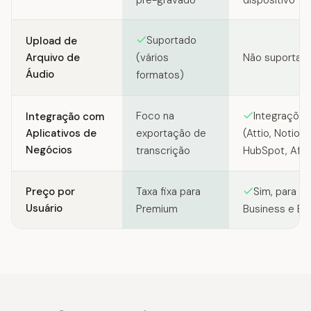
Suportado
Upload de
Arquivo de
Não suportad
(vários
Áudio
formatos)
Foco na
Integraçõe
Integração com
Aplicativos de
exportação de
(Attio, Notion,
Negócios
transcrição
HubSpot, Affin
Preço por
Taxa fixa para
Sim, para p
Usuário
Premium
Business e En