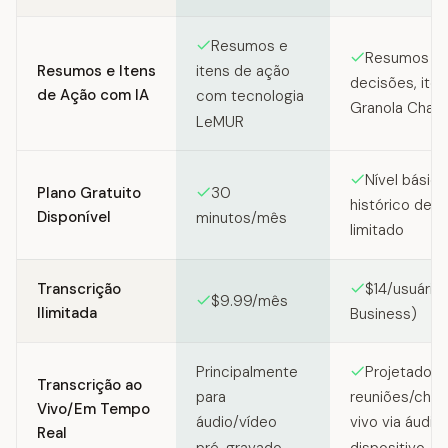
Resumos e
Resumos es
Resumos e Itens
itens de ação
decisões, iten
de Ação com IA
com tecnologia
Granola Chat
LeMUR
Nível básic
Plano Gratuito
30
histórico de r
Disponível
minutos/mês
limitado
Transcrição
$14/usuário
$9.99/mês
Ilimitada
Business)
Principalmente
Projetado p
Transcrição ao
para
reuniões/cha
Vivo/Em Tempo
áudio/vídeo
vivo via áudio
Real
pré-gravado
dispositivo