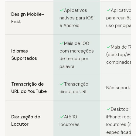
Feature comparison between SozAI and Granola
Aplicativos
Aplicativo p
Design Mobile-
nativos para iOS
para reuniões 
First
e Android
uso principal 
Mais de 100
Mais de 17 
Idiomas
com marcações
(desktop/iPh
Suportados
de tempo por
combinados)
palavra
Transcrição de
Transcrição
Não suportad
URL do YouTube
direta de URL
Desktop: 'Eu'
Diarização de
Até 10
iPhone: recon
Locutor
locutores
locutores (má
especificado)