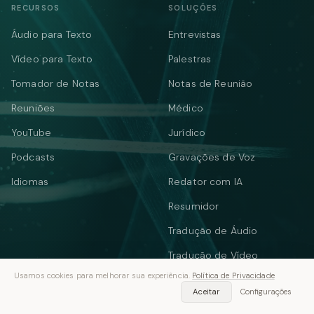
RECURSOS
SOLUÇÕES
Áudio para Texto
Entrevistas
Vídeo para Texto
Palestras
Tomador de Notas
Notas de Reunião
Reuniões
Médico
YouTube
Jurídico
Podcasts
Gravações de Voz
Idiomas
Redator com IA
Resumidor
Tradução de Áudio
Tradução de Vídeo
Usamos cookies para melhorar sua experiência.
Política de Privacidade
Texto para Fala
Aceitar
Configurações
FERRAMENTAS GRATUITAS