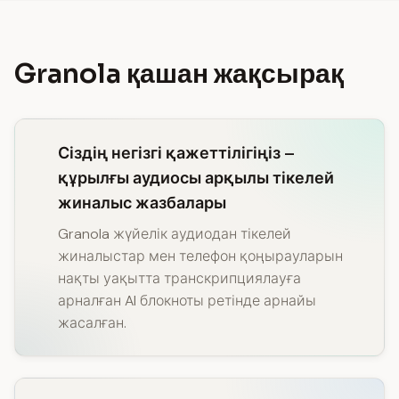
Granola қашан жақсырақ
Сіздің негізгі қажеттілігіңіз –
құрылғы аудиосы арқылы тікелей
жиналыс жазбалары
Granola жүйелік аудиодан тікелей
жиналыстар мен телефон қоңырауларын
нақты уақытта транскрипциялауға
арналған AI блокноты ретінде арнайы
жасалған.