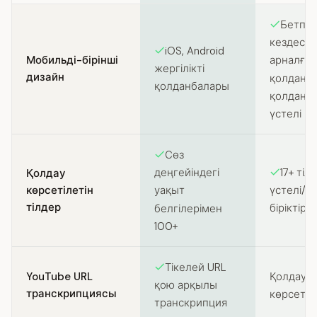
Feature comparison between SozAI and Granola
Бетпе-
кездесул
iOS, Android
Мобильді-бірінші
арналған
жергілікті
дизайн
қолданбас
қолданбалары
қолданы
үстелі
Сөз
17+ тіл
деңгейіндегі
Қолдау
көрсетілетін
үстелі/i
уақыт
тілдер
біріктірі
белгілерімен
100+
Тікелей URL
YouTube URL
Қолдау
қою арқылы
транскрипциясы
көрсетіл
транскрипция