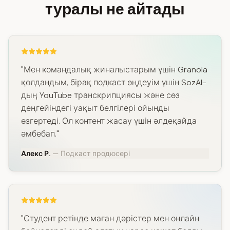
туралы не айтады
"Мен командалық жиналыстарым үшін Granola
қолдандым, бірақ подкаст өңдеуім үшін SozAI-
дың YouTube транскрипциясы және сөз
деңгейіндегі уақыт белгілері ойынды
өзгертеді. Ол контент жасау үшін әлдеқайда
әмбебап."
Алекс Р.
— Подкаст продюсері
"Студент ретінде маған дәрістер мен онлайн