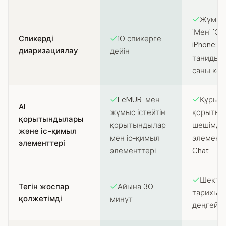
Жұмыс 
'Мен' 'Ол
Спикерді
10 спикерге
iPhone: 
диаризациялау
дейін
таниды 
саны көр
LeMUR-мен
Құрыл
AI
жұмыс істейтін
қорытын
қорытындылары
қорытындылар
шешімдер
және іс-қимыл
мен іс-қимыл
элементт
элементтері
элементтері
Chat
Шектеу
Тегін жоспар
Айына 30
тарихы ба
қолжетімді
минут
деңгей