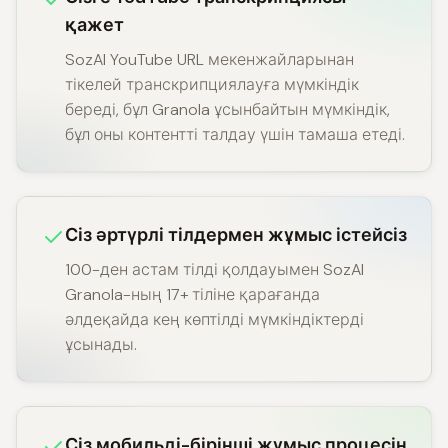
қажет
SozAI YouTube URL мекенжайларынан
тікелей транскрипциялауға мүмкіндік
береді, бұл Granola ұсынбайтын мүмкіндік,
бұл оны контентті талдау үшін тамаша етеді.
Сіз әртүрлі тілдермен жұмыс істейсіз
100-ден астам тілді қолдауымен SozAI
Granola-ның 17+ тіліне қарағанда
әлдеқайда кең көптілді мүмкіндіктерді
ұсынады.
Сіз мобильді-бірінші жұмыс процесін