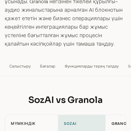
ұсынады. Granola негізінен тікелей құрылғы-
аудио жиналыстарына арналған AI блокнотын
қажет ететін және бизнес операциялары үшін
кеңейтілген интеграциялары бар жұмыс
үстеліне бағытталған жұмыс процесін
қалайтын кәсіпқойлар үшін тамаша таңдау.
Салыстыру
Бағалар
Функцияларды терең талдау
S
SozAI vs Granola
МҮМКІНДІК
SOZAI
GRANOL