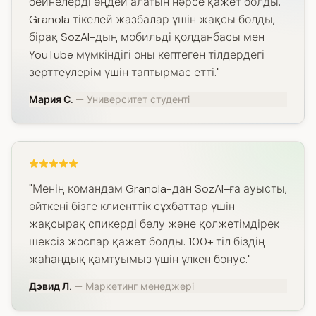
бейнелерді өңдей алатын нәрсе қажет болды.
Granola тікелей жазбалар үшін жақсы болды,
бірақ SozAI-дың мобильді қолданбасы мен
YouTube мүмкіндігі оны көптеген тілдердегі
зерттеулерім үшін таптырмас етті."
Мария С.
— Университет студенті
"Менің командам Granola-дан SozAI-ға ауысты,
өйткені бізге клиенттік сұхбаттар үшін
жақсырақ спикерді бөлу және қолжетімдірек
шексіз жоспар қажет болды. 100+ тіл біздің
жаһандық қамтуымыз үшін үлкен бонус."
Дэвид Л.
— Маркетинг менеджері