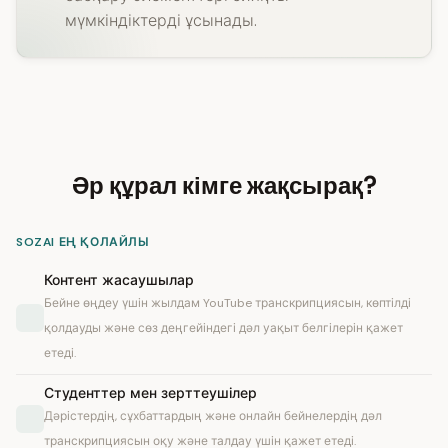
мүмкіндіктерді ұсынады.
Әр құрал кімге жақсырақ?
SOZAI ЕҢ ҚОЛАЙЛЫ
Контент жасаушылар
Бейне өңдеу үшін жылдам YouTube транскрипциясын, көптілді
қолдауды және сөз деңгейіндегі дәл уақыт белгілерін қажет
етеді.
Студенттер мен зерттеушілер
Дәрістердің, сұхбаттардың және онлайн бейнелердің дәл
транскрипциясын оқу және талдау үшін қажет етеді.