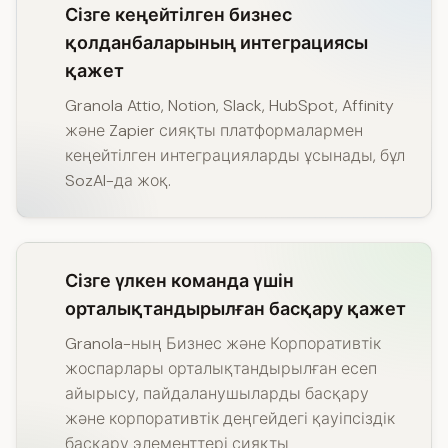
Сізге кеңейтілген бизнес
қолданбаларының интеграциясы
қажет
Granola Attio, Notion, Slack, HubSpot, Affinity
және Zapier сияқты платформалармен
кеңейтілген интеграцияларды ұсынады, бұл
SozAI-да жоқ.
Сізге үлкен команда үшін
орталықтандырылған басқару қажет
Granola-ның Бизнес және Корпоративтік
жоспарлары орталықтандырылған есеп
айырысу, пайдаланушыларды басқару
және корпоративтік деңгейдегі қауіпсіздік
басқару элементтері сияқты