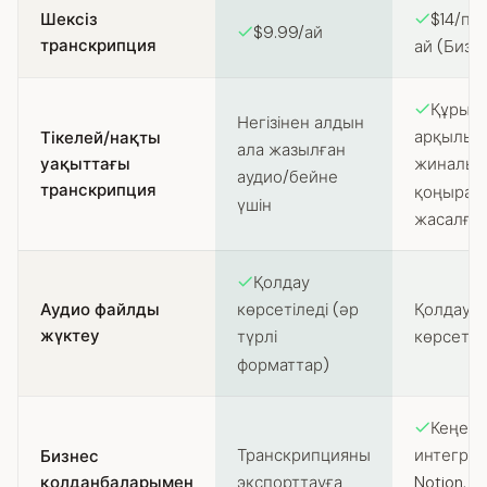
Шексіз
$14/па
$9.99/ай
транскрипция
ай (Бизн
Құрылғ
Негізінен алдын
арқылы т
Тікелей/нақты
ала жазылған
уақыттағы
жиналыс
аудио/бейне
транскрипция
қоңыраул
үшін
жасалға
Қолдау
Аудио файлды
Қолдау
көрсетіледі (әр
жүктеу
көрсетіл
түрлі
форматтар)
Кеңейт
Транскрипцияны
интеграци
Бизнес
қолданбаларымен
экспорттауға
Notion, Sl