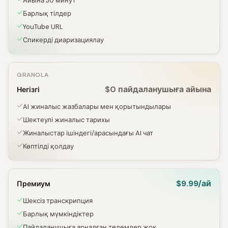
Айына 30 минут
Барлық тілдер
YouTube URL
Спикерді диаризациялау
GRANOLA
$0 пайдаланушыға айына
Негізгі
AI жиналыс жазбалары мен қорытындылары
Шектеулі жиналыс тарихы
Жиналыстар ішіндегі/арасындағы AI чат
Көптілді қолдау
$9.99/ай
Премиум
Шексіз транскрипция
Барлық мүмкіндіктер
Пайдаланушыға арналған төлемдер жоқ