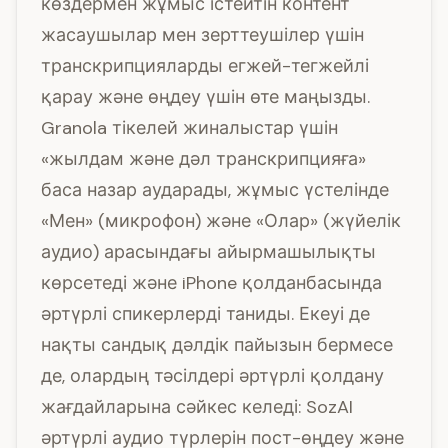
көздермен жұмыс істейтін контент
жасаушылар мен зерттеушілер үшін
транскрипцияларды егжей-тегжейлі
қарау және өңдеу үшін өте маңызды.
Granola тікелей жиналыстар үшін
«жылдам және дәл транскрипцияға»
баса назар аударады, жұмыс үстелінде
«Мен» (микрофон) және «Олар» (жүйелік
аудио) арасындағы айырмашылықты
көрсетеді және iPhone қолданбасында
әртүрлі спикерлерді таниды. Екеуі де
нақты сандық дәлдік пайызын бермесе
де, олардың тәсілдері әртүрлі қолдану
жағдайларына сәйкес келеді: SozAI
әртүрлі аудио түрлерін пост-өңдеу және