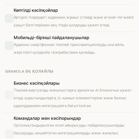
Көптілді кәсіпқойлар
Әртүрлі тілдердегі аудиомен жұмыс істейді және егжей-тегжейлі
уақыт белгілерімен кең тілдік қолдауды қажет етеді.
Мобильді-бірінші пайдаланушылар
Аудионы смартфоннан тікелей транскрипциялауды ыңғайлы
жергілікті қолданба тәжірибесімен қалайды.
GRANOLA ЕҢ ҚОЛАЙЛЫ
Бизнес кәсіпқойлары
Тікелей виртуалды жиналыстарға арналған AI блокнотын қажет
етеді, қорытындыларға, іс-қимыл элементтеріне және бизнес
құралдарымен интеграцияға бағытталған.
Командалар мен кәсіпорындар
Орталықтандырылған есеп айырысуды, пайдаланушыларды
басқаруды, кеңейтілген интеграцияларды және жиналыс