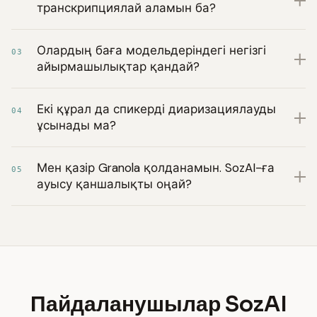
транскрипциялай аламын ба?
Олардың баға модельдеріндегі негізгі
03
айырмашылықтар қандай?
Екі құрал да спикерді диаризациялауды
04
ұсынады ма?
Мен қазір Granola қолданамын. SozAI-ға
05
ауысу қаншалықты оңай?
Пайдаланушылар SozAI