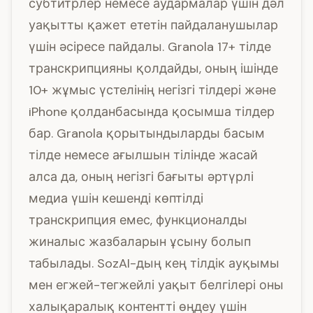
субтитрлер немесе аудармалар үшін дәл
уақытты қажет ететін пайдаланушылар
үшін әсіресе пайдалы. Granola 17+ тілде
транскрипцияны қолдайды, оның ішінде
10+ жұмыс үстелінің негізгі тілдері және
iPhone қолданбасында қосымша тілдер
бар. Granola қорытындыларды басым
тілде немесе ағылшын тілінде жасай
алса да, оның негізгі бағыты әртүрлі
медиа үшін кешенді көптілді
транскрипция емес, функционалды
жиналыс жазбаларын ұсыну болып
табылады. SozAI-дың кең тілдік ауқымы
мен егжей-тегжейлі уақыт белгілері оны
халықаралық контентті өңдеу үшін