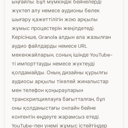
ыңғайлы. Бұл мүмкіндік бейнелерді
жүктеп алу немесе аудионы бөлек
шығару қажеттілігін жою арқылы
жұмыс процестерін жеңілдетеді.
Керісінше, Granola алдын ала жазылған
аудио файлдарды немесе URL
мекенжайларын, соның ішінде YouTube-
ті импорттауды немесе жүктеуді
қолдамайды. Оның дизайны құрылғы
аудиосы арқылы тікелей жиналыстар
мен телефон қоңырауларын
транскрипциялауға бағытталған, бұл
оны қолданыстағы онлайн бейне
контентін өңдеуге жарамсыз етеді.
YouTube-пен үнемі жұмыс істейтіндер