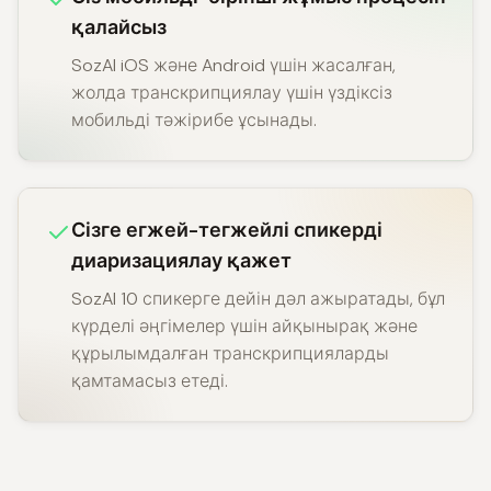
қалайсыз
SozAI iOS және Android үшін жасалған,
жолда транскрипциялау үшін үздіксіз
мобильді тәжірибе ұсынады.
Сізге егжей-тегжейлі спикерді
диаризациялау қажет
SozAI 10 спикерге дейін дәл ажыратады, бұл
күрделі әңгімелер үшін айқынырақ және
құрылымдалған транскрипцияларды
қамтамасыз етеді.