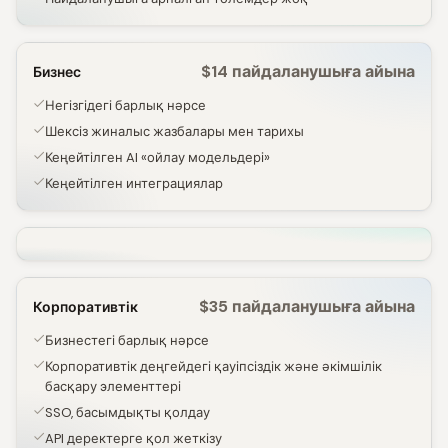
$14 пайдаланушыға айына
Бизнес
Негізгідегі барлық нәрсе
Шексіз жиналыс жазбалары мен тарихы
Кеңейтілген AI «ойлау модельдері»
Кеңейтілген интеграциялар
$35 пайдаланушыға айына
Корпоративтік
Бизнестегі барлық нәрсе
Корпоративтік деңгейдегі қауіпсіздік және әкімшілік
басқару элементтері
SSO, басымдықты қолдау
API деректерге қол жеткізу