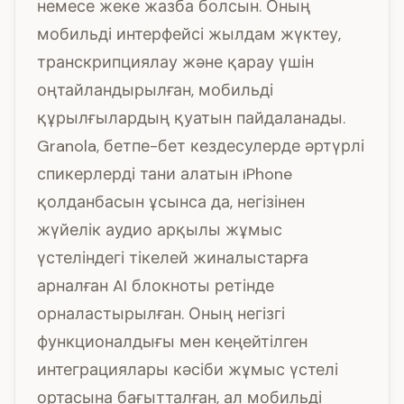
немесе жеке жазба болсын. Оның
мобильді интерфейсі жылдам жүктеу,
транскрипциялау және қарау үшін
оңтайландырылған, мобильді
құрылғылардың қуатын пайдаланады.
Granola, бетпе-бет кездесулерде әртүрлі
спикерлерді тани алатын iPhone
қолданбасын ұсынса да, негізінен
жүйелік аудио арқылы жұмыс
үстеліндегі тікелей жиналыстарға
арналған AI блокноты ретінде
орналастырылған. Оның негізгі
функционалдығы мен кеңейтілген
интеграциялары кәсіби жұмыс үстелі
ортасына бағытталған, ал мобильді