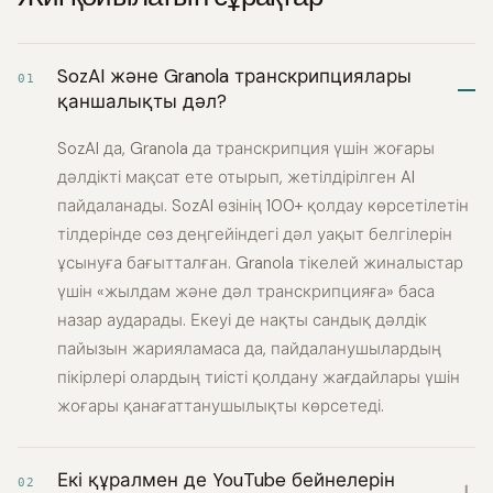
SozAI және Granola транскрипциялары
01
қаншалықты дәл?
SozAI да, Granola да транскрипция үшін жоғары
дәлдікті мақсат ете отырып, жетілдірілген AI
пайдаланады. SozAI өзінің 100+ қолдау көрсетілетін
тілдерінде сөз деңгейіндегі дәл уақыт белгілерін
ұсынуға бағытталған. Granola тікелей жиналыстар
үшін «жылдам және дәл транскрипцияға» баса
назар аударады. Екеуі де нақты сандық дәлдік
пайызын жарияламаса да, пайдаланушылардың
пікірлері олардың тиісті қолдану жағдайлары үшін
жоғары қанағаттанушылықты көрсетеді.
Екі құралмен де YouTube бейнелерін
02