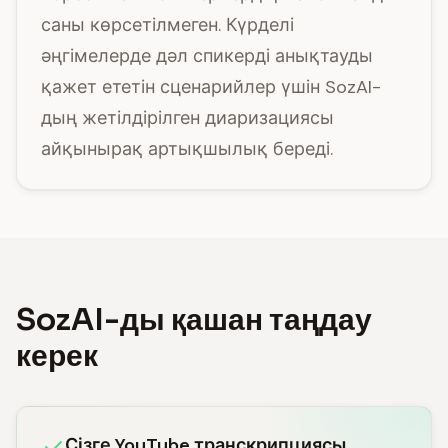
саны көрсетілмеген. Күрделі
әңгімелерде дәл спикерді анықтауды
қажет ететін сценарийлер үшін SozAI-
дың жетілдірілген диаризациясы
айқынырақ артықшылық береді.
SozAI-ды қашан таңдау
керек
Сізге YouTube транскрипциясы