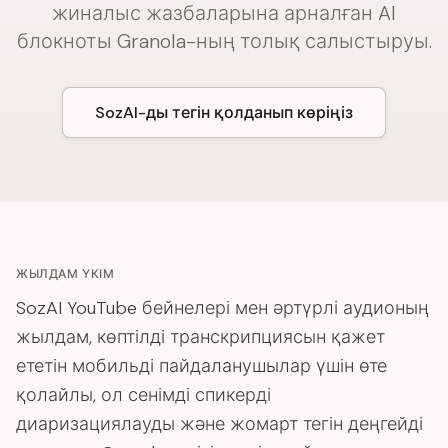
жиналыс жазбаларына арналған AI
блокноты Granola-ның толық салыстыруы.
SozAI-ды тегін қолданып көріңіз
ЖЫЛДАМ ҮКІМ
SozAI YouTube бейнелері мен әртүрлі аудионың
жылдам, көптілді транскрипциясын қажет
ететін мобильді пайдаланушылар үшін өте
қолайлы, ол сенімді спикерді
диаризациялауды және жомарт тегін деңгейді