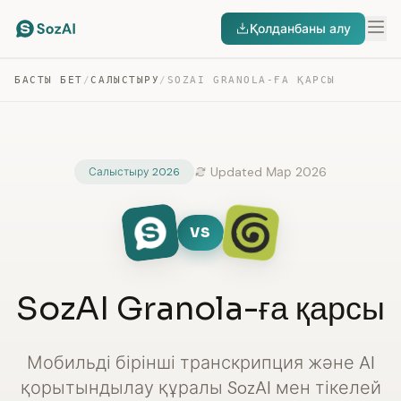
Қолданбаны алу
БАСТЫ БЕТ
/
САЛЫСТЫРУ
/
SOZAI GRANOLA-ҒА ҚАРСЫ
Updated Мар 2026
Салыстыру 2026
VS
SozAI Granola-ға қарсы
Мобильді бірінші транскрипция және AI
қорытындылау құралы SozAI мен тікелей