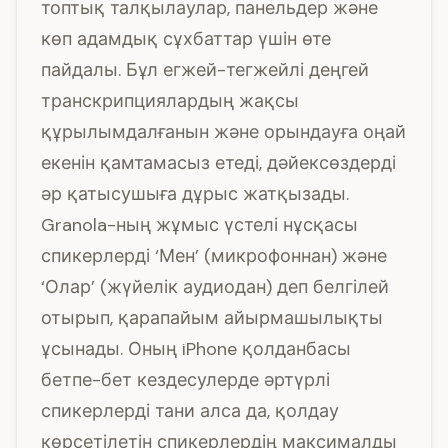
топтық талқылаулар, панельдер және
көп адамдық сұхбаттар үшін өте
пайдалы. Бұл егжей-тегжейлі деңгей
транскрипциялардың жақсы
құрылымдалғанын және орындауға оңай
екенін қамтамасыз етеді, дәйексөздерді
әр қатысушыға дұрыс жатқызады.
Granola-ның жұмыс үстелі нұсқасы
спикерлерді ‘Мен’ (микрофоннан) және
‘Олар’ (жүйелік аудиодан) деп белгілей
отырып, қарапайым айырмашылықты
ұсынады. Оның iPhone қолданбасы
бетпе-бет кездесулерде әртүрлі
спикерлерді тани алса да, қолдау
көрсетілетін спикерлердің максималды