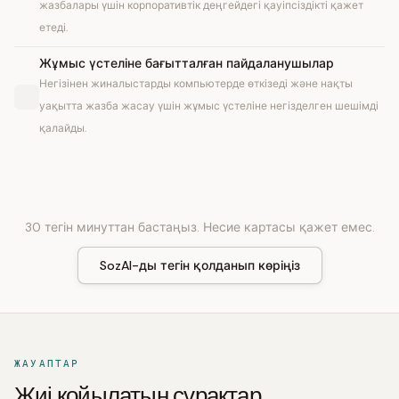
жазбалары үшін корпоративтік деңгейдегі қауіпсіздікті қажет
етеді.
Жұмыс үстеліне бағытталған пайдаланушылар
Негізінен жиналыстарды компьютерде өткізеді және нақты
уақытта жазба жасау үшін жұмыс үстеліне негізделген шешімді
қалайды.
30 тегін минуттан бастаңыз. Несие картасы қажет емес.
SozAI-ды тегін қолданып көріңіз
ЖАУАПТАР
Жиі қойылатын сұрақтар