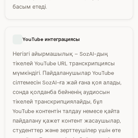
басым етеді.
YouTube интеграциясы
Негізгі айырмашылық – SozAI-дың
тікелей YouTube URL транскрипциясы
мүмкіндігі. Пайдаланушылар YouTube
сілтемесін SozAI-ға жай ғана қоя алады,
сонда қолданба бейненің аудиосын
тікелей транскрипциялайды, бұл
YouTube контентін талдау немесе қайта
пайдалану қажет контент жасаушылар,
студенттер және зерттеушілер үшін өте