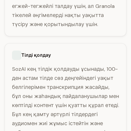
егжей-тегжейлі талдау үшін, ал Granola
тікелей әңгімелерді нақты уақытта
түсіру және қорытындылау үшін.
Тілді қолдау
SozAI кең тілдік қолдауды ұсынады, 100-
ден астам тілде сөз деңгейіндегі уақыт
белгілерімен транскрипция жасайды,
бұл оны жаһандық пайдаланушылар мен
көптілді контент үшін қуатты құрал етеді.
Бұл кең қамту әртүрлі тілдердегі
аудиомен жиі жұмыс істейтін және