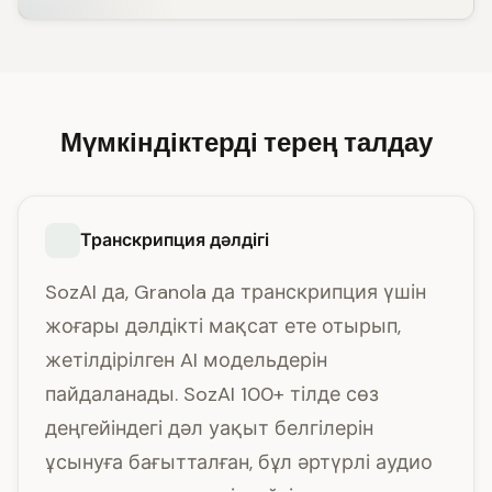
Мүмкіндіктерді терең талдау
Транскрипция дәлдігі
SozAI да, Granola да транскрипция үшін
жоғары дәлдікті мақсат ете отырып,
жетілдірілген AI модельдерін
пайдаланады. SozAI 100+ тілде сөз
деңгейіндегі дәл уақыт белгілерін
ұсынуға бағытталған, бұл әртүрлі аудио