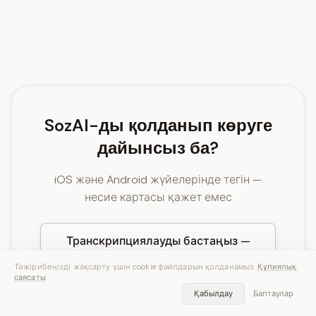
SozAI-ды қолданып көруге
дайынсыз ба?
iOS және Android жүйелерінде тегін —
несие картасы қажет емес
Транскрипциялауды бастаңыз —
30 минут тегін
Тәжірибеңізді жақсарту үшін cookie файлдарын қолданамыз.
Құпиялық
саясаты
Қабылдау
Баптаулар