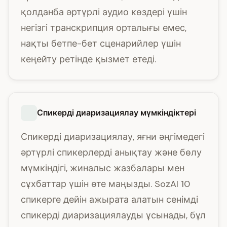
қолданба әртүрлі аудио көздері үшін
негізгі транскрипция орталығы емес,
нақты бетпе-бет сценарийлер үшін
кеңейту ретінде қызмет етеді.
Спикерді диаризациялау мүмкіндіктері
Спикерді диаризациялау, яғни әңгімедегі
әртүрлі спикерлерді анықтау және бөлу
мүмкіндігі, жиналыс жазбалары мен
сұхбаттар үшін өте маңызды. SozAI 10
спикерге дейін ажырата алатын сенімді
спикерді диаризациялауды ұсынады, бұл