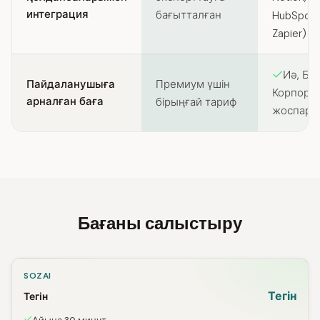
интеграция
бағытталған
HubSpot, A
Zapier)
Иә, Би
Пайдаланушыға
Премиум үшін
Корпорат
арналған баға
бірыңғай тариф
жоспарла
Бағаны салыстыру
SOZAI
Тегін
Тегін