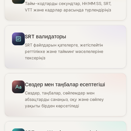
Тайм-кодтарды секундтар, HH:MM:SS, SRT,
VTT және кадрлар арасында түрлендіріңіз
SRT валидаторы
SRT файлдарын қателерге, жетіспейтін
реттілікке және тайминг мәселелеріне
тексеріңіз
Сөздер мен таңбалар есептегіші
Сөздер, таңбалар, сөйлемдер мен
абзацтарды санаңыз, оқу және сөйлеу
уақыты бірден көрсетіледі