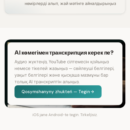
нөмірлерді алып, жай мәтінге айналдырыңыз
AI көмегімен транскрипция керек пе?
Аудио жүктеңіз, YouTube сілтемесін қойыңыз
немесе тікелей жазыңыз — сөйлеуші белгілері,
уақыт белгілері және қысқаша мазмұны бар
толық AI транскриптін алыңыз.
Qosymshanyny zhukteń — Tegin
iOS jane Android-te tegin. Tirkelýsiz.