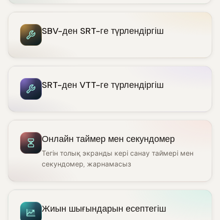
SBV-ден SRT-ге түрлендіргіш
SRT-ден VTT-ге түрлендіргіш
Онлайн таймер мен секундомер
Тегін толық экранды кері санау таймері мен
секундомер, жарнамасыз
Жиын шығындарын есептегіш