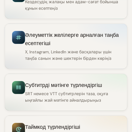
Кездесудің жалақы мен адам-сағат бойынша
құнын есептеңіз
Әлеуметтік желілерге арналған таңба
есептегіші
X, Instagram, LinkedIn және басқалары үшін
таңба санын және шектерін бірден көріңіз
Субтитрді мәтінге түрлендіргіш
SRT немесе VTT субтитрлерін таза, оқуға
ыңғайлы жай мәтінге айналдырыңыз
Таймкод түрлендіргіші