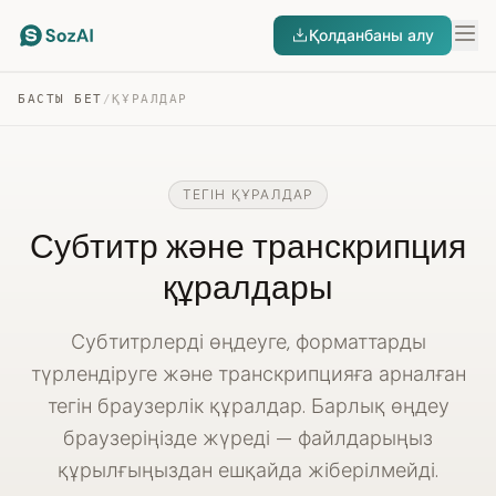
Қолданбаны алу
БАСТЫ БЕТ
/
ҚҰРАЛДАР
ТЕГІН ҚҰРАЛДАР
Субтитр және транскрипция
құралдары
Субтитрлерді өңдеуге, форматтарды
түрлендіруге және транскрипцияға арналған
тегін браузерлік құралдар. Барлық өңдеу
браузеріңізде жүреді — файлдарыңыз
құрылғыңыздан ешқайда жіберілмейді.