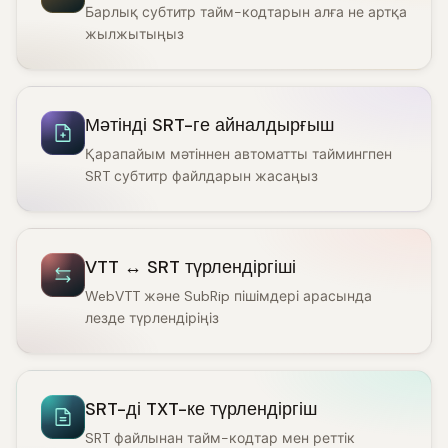
Барлық субтитр тайм-кодтарын алға не артқа
жылжытыңыз
Мәтінді SRT-ге айналдырғыш
Қарапайым мәтіннен автоматты таймингпен
SRT субтитр файлдарын жасаңыз
VTT ↔ SRT түрлендіргіші
WebVTT және SubRip пішімдері арасында
лезде түрлендіріңіз
SRT-ді TXT-ке түрлендіргіш
SRT файлынан тайм-кодтар мен реттік