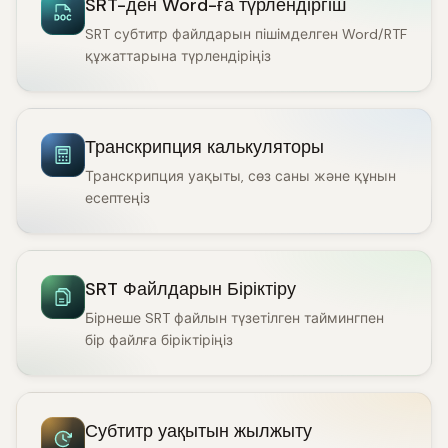
SRT-ден Word-ға түрлендіргіш
SRT субтитр файлдарын пішімделген Word/RTF
құжаттарына түрлендіріңіз
Транскрипция калькуляторы
Транскрипция уақыты, сөз саны және құнын
есептеңіз
SRT Файлдарын Біріктіру
Бірнеше SRT файлын түзетілген таймингпен
бір файлға біріктіріңіз
Субтитр уақытын жылжыту