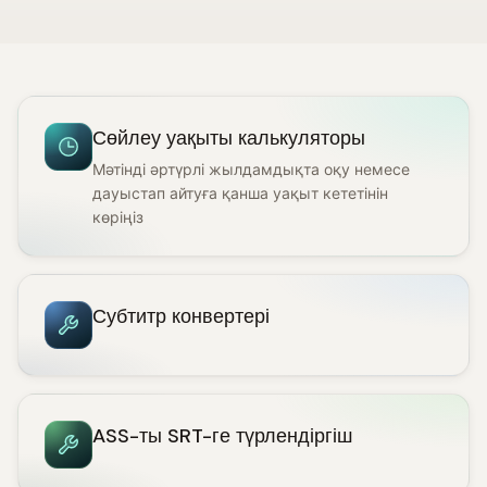
Сөйлеу уақыты калькуляторы
Мәтінді әртүрлі жылдамдықта оқу немесе
дауыстап айтуға қанша уақыт кететінін
көріңіз
Субтитр конвертері
ASS-ты SRT-ге түрлендіргіш