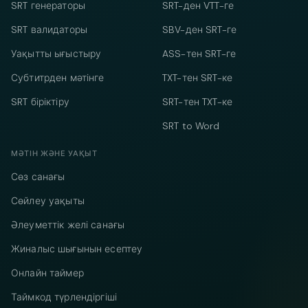
SRT генераторы
SRT-ден VTT-ге
SRT валидаторы
SBV-ден SRT-ге
Уақытты ығыстыру
ASS-тен SRT-ге
Субтитрден мәтінге
TXT-тен SRT-ке
SRT біріктіру
SRT-тен TXT-ке
SRT to Word
МӘТІН ЖӘНЕ УАҚЫТ
Сөз санағы
Сөйлеу уақыты
Әлеуметтік желі санағы
Жиналыс шығынын есептеу
Онлайн таймер
Таймкод түрлендіргіші