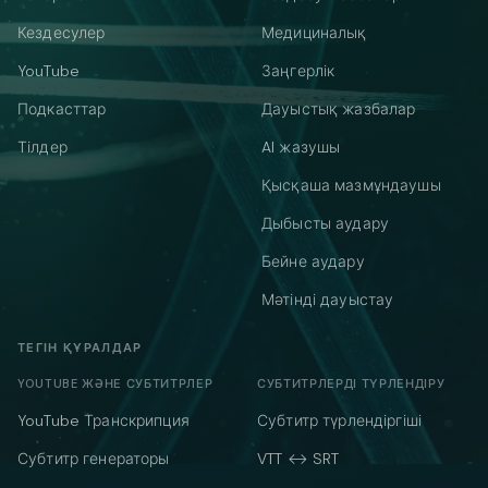
Кездесулер
Медициналық
YouTube
Заңгерлік
Подкасттар
Дауыстық жазбалар
Тілдер
AI жазушы
Қысқаша мазмұндаушы
Дыбысты аудару
Бейне аудару
Мәтінді дауыстау
ТЕГІН ҚҰРАЛДАР
YOUTUBE ЖӘНЕ СУБТИТРЛЕР
СУБТИТРЛЕРДІ ТҮРЛЕНДІРУ
YouTube Транскрипция
Субтитр түрлендіргіші
Субтитр генераторы
VTT ↔ SRT