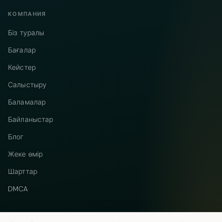
КОМПАНИЯ
Біз туралы
Бағалар
Кейстер
Салыстыру
Баламалар
Байланыстар
Блог
Жеке өмір
Шарттар
DMCA