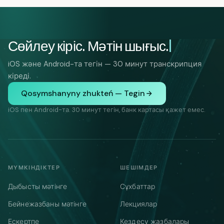
Сөйлеу кіріс. Мәтін шығыс.
iOS және Android-та тегін — 30 минут транскрипция
кіреді.
Qosymshanyny zhukteń — Tegin
iOS пен Android-та. 30 минут тегін, банк картасы қажет емес.
МҮМКІНДІКТЕР
ШЕШІМДЕР
Дыбысты мәтінге
Сұхбаттар
Бейнежазбаны мәтінге
Лекциялар
Ескертпе
Кездесу жазбалары