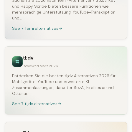
Suchen Sie 2026 nach Temi-Alternativen? SozAI, Rev
und Happy Scribe bieten bessere Funktionen wie
mehrsprachige Unterstützung, YouTube-Transkription
und…
See 7 Temi alternatives
tl;dv
Reviewed März 2026
Entdecken Sie die besten tl;dv Alternativen 2026 für
Mobilgeräte, YouTube und erweiterte KI-
Zusammenfassungen, darunter SozAI, Fireflies.ai und
Otter.ai.
See 7 tl;dv alternatives