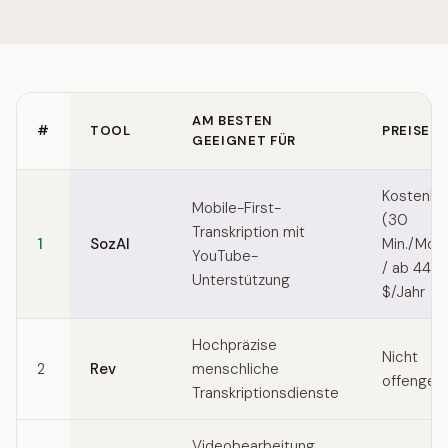
AM BESTEN
#
TOOL
PREISE
GEEIGNET FÜR
Quick comparison of Maestra alternatives
Kostenlo
Mobile-First-
(30
Transkription mit
1
SozAI
Min./Mon
YouTube-
/ ab 44,9
Unterstützung
$/Jahr
Hochpräzise
Nicht
2
Rev
menschliche
offengel
Transkriptionsdienste
Videobearbeitung