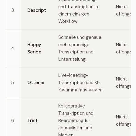
und Transkription in
Nicht
3
Descript
einem einzigen
offengel
Workflow
Schnelle und genaue
Happy
mehrsprachige
Nicht
4
Scribe
Transkription und
offengel
Untertitelung
Live-Meeting-
Nicht
5
Otter.ai
Transkription und KI-
offengel
Zusammenfassungen
Kollaborative
Transkription und
Nicht
6
Trint
Bearbeitung für
offengel
Journalisten und
Medien