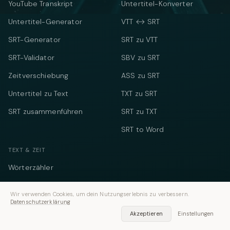
YouTube Transkript
Untertitel-Konverter
Untertitel-Generator
VTT ↔ SRT
SRT-Generator
SRT zu VTT
SRT-Validator
SBV zu SRT
Zeitverschiebung
ASS zu SRT
Untertitel zu Text
TXT zu SRT
SRT zusammenführen
SRT zu TXT
SRT to Word
TEXT & ZEIT
Wörterzähler
Sprechzeitrechner
Wir verwenden Cookies, um dein Nutzungserlebnis zu verbessern.
Datenschutzerklärung
Social-Media-Zähler
Akzeptieren
Einstellungen
Meeting-Kostenrechner