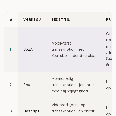
#
VÆRKTØJ
BEDST TIL
PRIS
Quick comparison of Maestra alternatives
Grati
(30
Mobil-først
min/
1
SozAI
transskription med
/ fra
YouTube-understøttelse
$44,
år
Menneskelige
Ikke
2
Rev
transskriptionstjenester
oplys
med høj nøjagtighed
Videoredigering og
Ikke
3
Descript
transskription i en enkelt
oplys