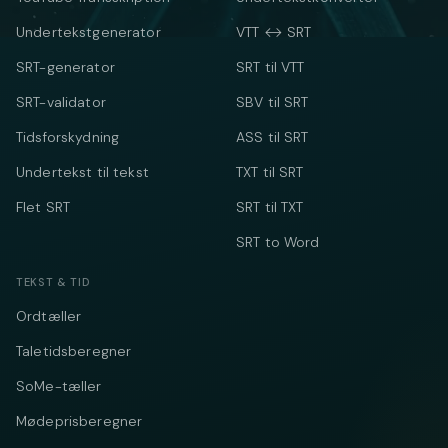
Undertekstgenerator
VTT ↔ SRT
SRT-generator
SRT til VTT
SRT-validator
SBV til SRT
Tidsforskydning
ASS til SRT
Undertekst til tekst
TXT til SRT
Flet SRT
SRT til TXT
SRT to Word
TEKST & TID
Ordtæller
Taletidsberegner
SoMe-tæller
Mødeprisberegner