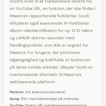
SozAI’s evne til at transskribere direkte fra
en YouTube URL, en funktion, der ikke findes i
Maestra’s rapporterede funktioner. SozAI
inkluderer også avancerede AI-funktioner
såsom taleridentifikation for op til 10 talere
og LeMUR-drevne resuméer med
handlingspunkter, som ikke er angivet for
Maestra. For brugere, der prioriterer
tilgængelighed og kraftfulde AI-funktioner
på deres mobile enheder, tilbyder SozAI et
overbevisende alternativ til Maestra’s
webbaserede platform.
Platform:
iOS, Android (mobil-først)
Sprog:
100+ med tidsstempler på ordniveau
YouTube:
Direkte URL-indsættelsestransskription