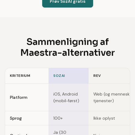
Prøv SozAI gratis
Sammenligning af
Maestra-alternativer
KRITERIUM
SOZAI
REV
Feature comparison of Maestra alternatives
iOS, Android
Web (og menneskeli
Platform
(mobil-først)
tjenester)
Sprog
100+
Ikke oplyst
Ja (30