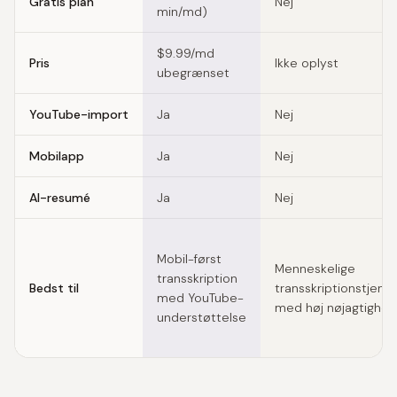
Gratis plan
Nej
min/md)
$9.99/md
Pris
Ikke oplyst
ubegrænset
YouTube-import
Ja
Nej
Mobilapp
Ja
Nej
AI-resumé
Ja
Nej
Mobil-først
Menneskelige
transskription
Bedst til
transskriptionstjene
med YouTube-
med høj nøjagtighed
understøttelse