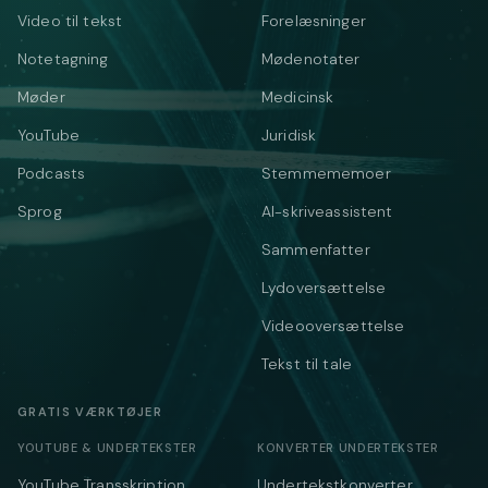
Video til tekst
Forelæsninger
Notetagning
Mødenotater
Møder
Medicinsk
YouTube
Juridisk
Podcasts
Stemmememoer
Sprog
AI-skriveassistent
Sammenfatter
Lydoversættelse
Videooversættelse
Tekst til tale
GRATIS VÆRKTØJER
YOUTUBE & UNDERTEKSTER
KONVERTER UNDERTEKSTER
YouTube Transskription
Undertekstkonverter