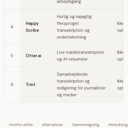
arbejdsgang
Hurtig og nøjagtig
Happy
flersproget
Ikke
4
Scribe
transskription og
oplys
undertekstning
Live mødetransskription
Ikke
5
Otter.ai
og AI-resuméer
oplys
Samarbejdende
transskription og
Ikke
6
Trint
redigering for journalister
oplys
og medier
Hvorfor skifte
Alternativer
Sammenligning
Metodolog