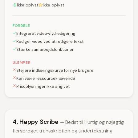
Ikke oplyst
Ikke oplyst
FORDELE
Integreret video-/lydredigering
Rediger video ved at redigere tekst
Stærke samarbejdsfunktioner
ULEMPER
Stejlere indlæringskurve for nye brugere
Kan være ressourcekrævende
Prisoplysninger ikke angivet
4. Happy Scribe
— Bedst til Hurtig og nøjagtig
flersproget transskription og undertekstning