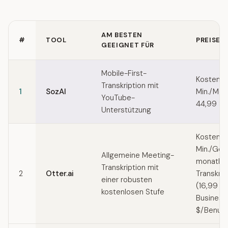
AM BESTEN
#
TOOL
PREISE
GEEIGNET FÜR
Quick comparison of Tactiq alternatives
Mobile-First-
Kostenlo
Transkription mit
1
SozAI
Min./Mon
YouTube-
44,99 $/
Unterstützung
Kostenlo
Min./Ges
Allgemeine Meeting-
monatlic
Transkription mit
2
Otter.ai
Transkrip
einer robusten
(16,99 $
kostenlosen Stufe
Business
$/Benutz