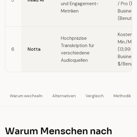
5
Read AI
und Engagement-
/ Pro (19
Metriken
Business
(Benutzer
Kostenlo
Hochpräzise
Min./Mona
Transkription für
6
Notta
(13,99 $
verschiedene
Business
Audioquellen
$/Benutz
Warum wechseln
Alternativen
Vergleich
Methodik
Warum Menschen nach