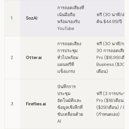
Quick comparison of Tactiq alternatives
การถอดเสียงที่
เน้นมือถือ
ฟรี (30 นาที/เดือน
1
SozAI
พร้อมรองรับ
ต้น $44.99/ปี
YouTube
การถอดเสียง
ฟรี (30 นาที/กา
การประชุม
30 การถอดเสียงต่
2
Otter.ai
ทั่วไปพร้อม
Pro ($16.99/เดือ
แผนฟรีที่
Business ($30/ผู้
แข็งแกร่ง
เดือน)
บันทึกการ
ประชุม
ฟรี (3 การประชุม
อัตโนมัติและ
Pro ($18/เดือน) 
3
Fireflies.ai
ข้อมูลเชิงลึกที่
($29/เดือน) / En
ขับเคลื่อนด้วย
(กำหนดเอง)
AI