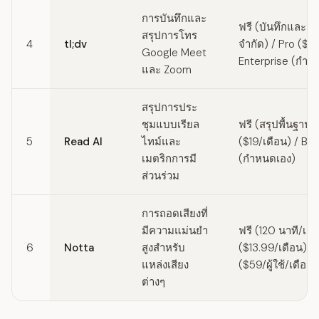
การบันทึกและ
ฟรี (บันทึกและถอ
สรุปการโทร
4
tl;dv
จำกัด) / Pro ($20
Google Meet
Enterprise (กำห
และ Zoom
สรุปการประ
ชุมแบบเรียล
ฟรี (สรุปพื้นฐาน)
5
Read AI
ไทม์และ
($19/เดือน) / Bu
เมตริกการมี
(กำหนดเอง)
ส่วนร่วม
การถอดเสียงที่
มีความแม่นยำ
ฟรี (120 นาที/เดื
6
Notta
สูงสำหรับ
($13.99/เดือน) /
แหล่งเสียง
($59/ผู้ใช้/เดือน)
ต่างๆ