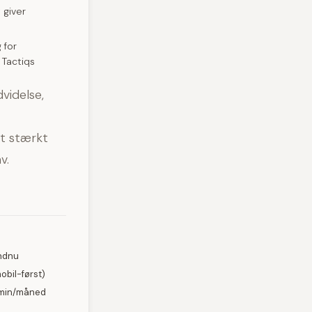
 giver
 for
 Tactiqs
videlse,
et stærkt
v.
endnu
obil-først)
0 min/måned