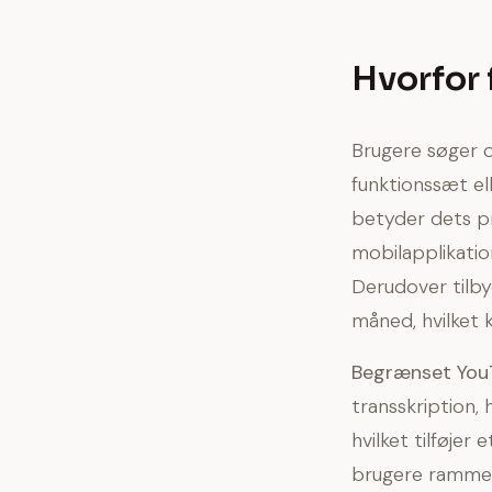
Hvorfor 
Brugere søger o
funktionssæt ell
betyder dets p
mobilapplikatio
Derudover tilbyd
måned, hvilket 
Begrænset YouT
transskription,
hvilket tilføjer 
brugere rammer 