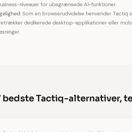
 Business-niveauer for ubegrænsede AI-funktioner.
gelighed:
Som en browserudvidelse henvender Tactiq sig 
retrækker dedikerede desktop-applikationer eller mobi
øsninger.
 bedste Tactiq-alternativer, t