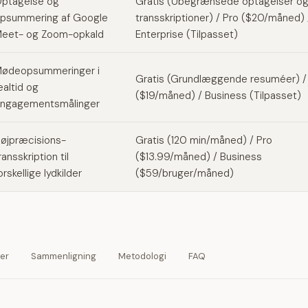
ptagelse og
Gratis (Ubegrænsede optagelser o
psummering af Google
transskriptioner) / Pro ($20/måned) 
eet- og Zoom-opkald
Enterprise (Tilpasset)
ødeopsummeringer i
Gratis (Grundlæggende resuméer) /
ealtid og
($19/måned) / Business (Tilpasset)
ngagementsmålinger
øjpræcisions-
Gratis (120 min/måned) / Pro
ransskription til
($13.99/måned) / Business
orskellige lydkilder
($59/bruger/måned)
ver
Sammenligning
Metodologi
FAQ