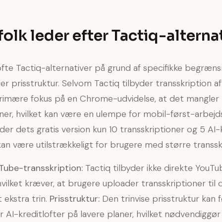
folk leder efter Tactiq-alterna
fte Tactiq-alternativer på grund af specifikke begrænsn
er prisstruktur. Selvom Tactiq tilbyder transskription af
rimære fokus på en Chrome-udvidelse, at det mangler 
ner, hvilket kan være en ulempe for mobil-først-arbejd
er dets gratis version kun 10 transskriptioner og 5 AI-k
kan være utilstrækkeligt for brugere med større transs
ube-transskription:
Tactiq tilbyder ikke direkte YouT
 hvilket kræver, at brugere uploader transskriptioner ti
et ekstra trin.
Prisstruktur:
Den trinvise prisstruktur kan fø
AI-kreditlofter på lavere planer, hvilket nødvendiggø