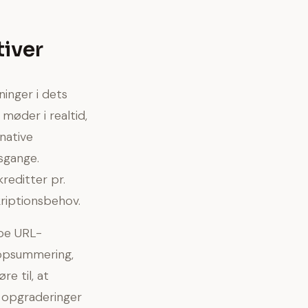
tiver
inger i dets
 møder i realtid,
native
sgange.
reditter pr.
kriptionsbehov.
ube URL-
l opsummering,
re til, at
r opgraderinger