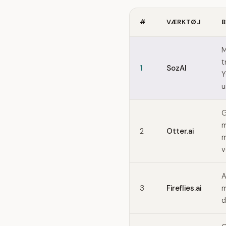
#
VÆRKTØJ
B
Quick comparison of Tacti
M
t
1
SozAI
Y
u
G
m
2
Otter.ai
m
v
A
3
Fireflies.ai
m
d