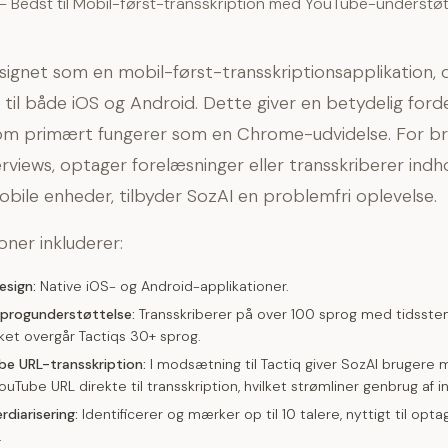
— Bedst til Mobil-først-transskription med YouTube-understøt
signet som en mobil-først-transskriptionsapplikation, d
 til både iOS og Android. Dette giver en betydelig forde
 som primært fungerer som en Chrome-udvidelse. For br
erviews, optager forelæsninger eller transskriberer indh
obile enheder, tilbyder SozAI en problemfri oplevelse.
oner inkluderer:
esign:
Native iOS- og Android-applikationer.
progunderstøttelse:
Transskriberer på over 100 sprog med tidsste
lket overgår Tactiqs 30+ sprog.
be URL-transskription:
I modsætning til Tactiq giver SozAI brugere m
uTube URL direkte til transskription, hvilket strømliner genbrug af i
rdiarisering:
Identificerer og mærker op til 10 talere, nyttigt til opt
.