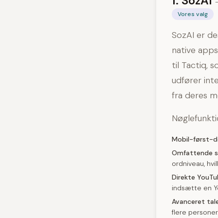
1. SozAI
Vores valg
SozAI er de
native apps
til Tactiq,
udfører int
fra deres m
Nøglefunkti
Mobil-først-d
Omfattende s
ordniveau, hvi
Direkte YouTu
indsætte en Yo
Avanceret tale
flere personer