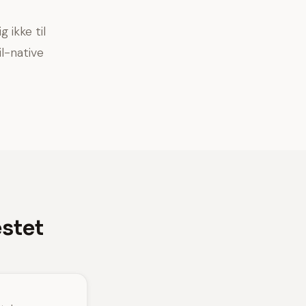
ikke til
l-native
estet