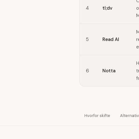
O
4
tl;dv
o
M
M
5
Read AI
r
e
H
6
Notta
t
f
Hvorfor skifte
Alternati