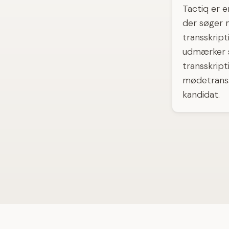
Tactiq er 
der søger 
transskript
udmærker s
transskript
mødetranssk
kandidat.