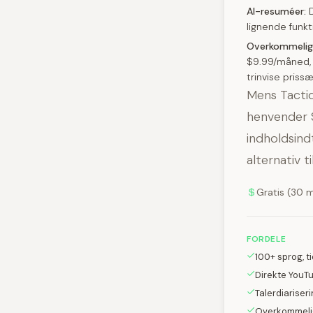
AI-resuméer:
D
lignende funkt
Overkommelig
$9.99/måned, 
trinvise priss
Mens Tactiq
henvender S
indholdsind
alternativ 
Gratis (30 m
FORDELE
100+ sprog, t
Direkte YouT
Talerdiariseri
Overkommeli