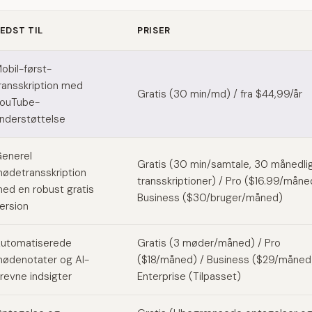
EDST TIL
PRISER
q alternatives
obil-først-
ransskription med
Gratis (30 min/md) / fra $44,99/år
ouTube-
nderstøttelse
enerel
Gratis (30 min/samtale, 30 månedli
ødetransskription
transskriptioner) / Pro ($16.99/måne
ed en robust gratis
Business ($30/bruger/måned)
ersion
utomatiserede
Gratis (3 møder/måned) / Pro
ødenotater og AI-
($18/måned) / Business ($29/måned
revne indsigter
Enterprise (Tilpasset)