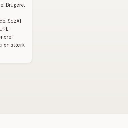
e. Brugere,
de. SozAI
 URL-
enerel
ai en stærk