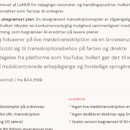
revet af LeMUR for nøjagtige resuméer og handlingspunkter, hvilket
ionalitet som Tactiqs AI-indsigter.
 ubegrænset plan:
En ubegrænset transskriptionsplan er tilgængelig
hvilket tilbyder en konkurrencedygtig mulighed sammenlignet med
ætning, som begrænser AI-kreditter på lavere planer.
 fokuserer på live mødetransskription via en browserud
ozAI sig til transskriptionsbehov på farten og direkte
tagelse fra platforme som YouTube, hvilket gør det til 
til mobilcentrerede arbejdsgange og forskellige sprogkra
in/md) / fra $44,99/år
ULEMPER
idsstempler på ordniveau
Ingen live mødetransskription 
ube URL-transskription
Ingen dedikeret desktop-app (m
ng (10 talere)
Gratis version begrænset til 3
g $9.99/md ubegrænset plan