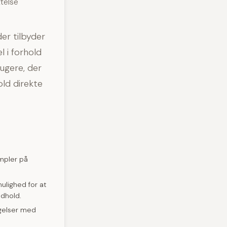
telse
er tilbyder
l i forhold
ugere, der
old direkte
mpler på
ulighed for at
ndhold.
agelser med