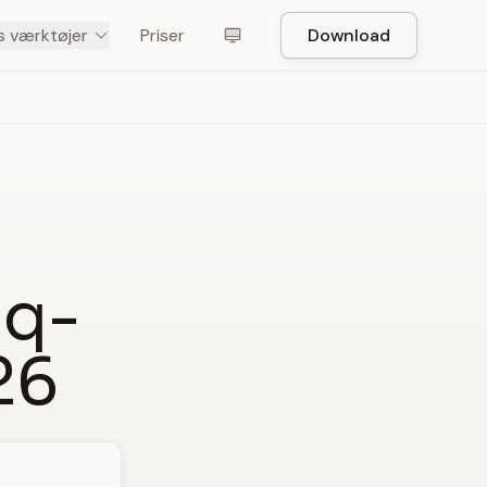
s værktøjer
Priser
Download
iq-
26