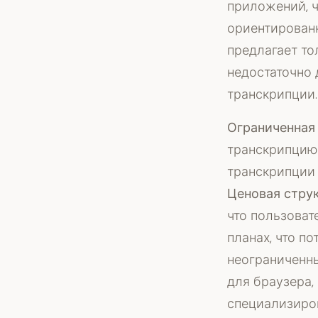
приложений, ч
ориентированн
предлагает то
недостаточно 
транскрипции.
Ограниченная 
транскрипцию 
транскрипции 
Ценовая струк
что пользоват
планах, что п
неограниченн
для браузера,
специализиро