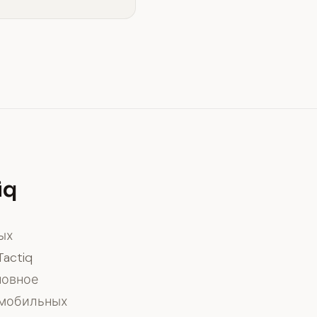
iq
ых
actiq
новное
 мобильных