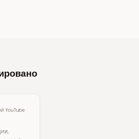
тировано
ой YouTube
ии,