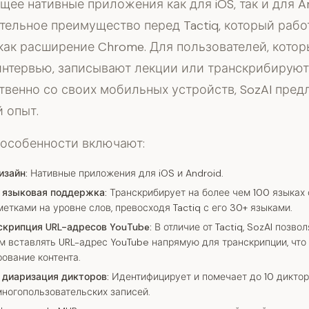
ее нативные приложения как для iOS, так и для An
тельное преимущество перед Tactiq, который рабо
как расширение Chrome. Для пользователей, котор
интервью, записывают лекции или транскрибируют
твенно со своих мобильных устройств, SozAI пред
 опыт.
особенности включают:
изайн:
Нативные приложения для iOS и Android.
 языковая поддержка:
Транскрибирует на более чем 100 языках 
етками на уровне слов, превосходя Tactiq с его 30+ языками.
крипция URL-адресов YouTube:
В отличие от Tactiq, SozAI позво
м вставлять URL-адрес YouTube напрямую для транскрипции, что
ование контента.
диаризация дикторов:
Идентифицирует и помечает до 10 дикторо
многопользовательских записей.