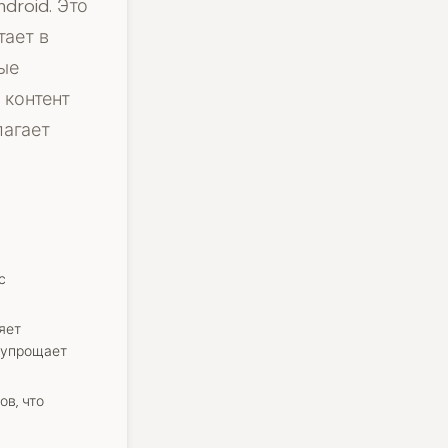
droid. Это
тает в
ые
 контент
лагает
с
ляет
 упрощает
в, что