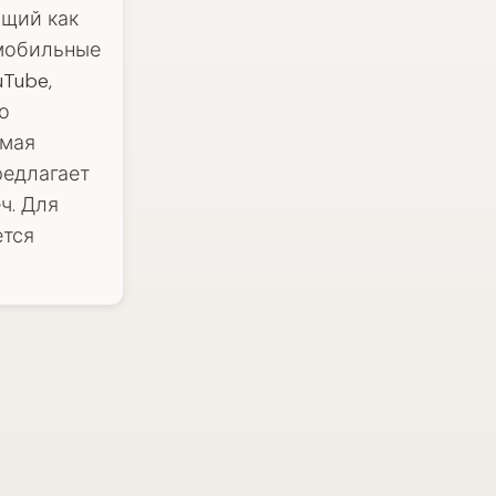
ющий как
 мобильные
Tube,
о
ямая
редлагает
ч. Для
ется