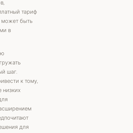
в,
платный тариф
о может быть
ми в
ую
агружать
й шаг.
ивести к тому,
е низких
для
асширением
редпочитают
ешения для