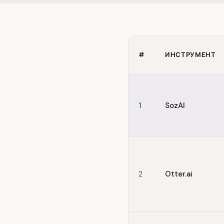
#
ИНСТРУМЕНТ
Quick comparison of Tacti
1
SozAI
2
Otter.ai