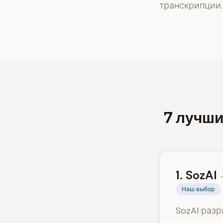
транскрипции.
7 лучши
1. SozAI
Наш выбор
SozAI раз