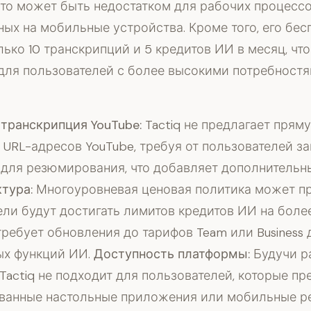
то может быть недостатком для рабочих процессо
ых на мобильные устройства. Кроме того, его бес
лько 10 транскрипций и 5 кредитов ИИ в месяц, чт
для пользователей с более высокими потребностя
транскрипция YouTube:
Tactiq не предлагает прям
URL-адресов YouTube, требуя от пользователей з
для резюмирования, что добавляет дополнительны
тура:
Многоуровневая ценовая политика может пр
ели будут достигать лимитов кредитов ИИ на боле
отребует обновления до тарифов Team или Business 
ых функций ИИ.
Доступность платформы:
Будучи р
 Tactiq не подходит для пользователей, которые п
ванные настольные приложения или мобильные р