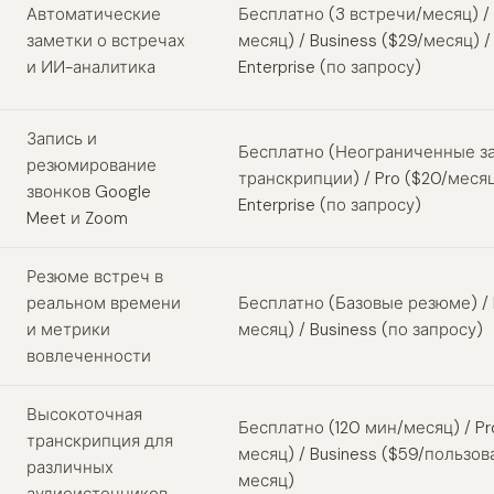
Автоматические
Бесплатно (3 встречи/месяц) / 
заметки о встречах
месяц) / Business ($29/месяц) /
и ИИ-аналитика
Enterprise (по запросу)
Запись и
Бесплатно (Неограниченные з
резюмирование
транскрипции) / Pro ($20/месяц
звонков Google
Enterprise (по запросу)
Meet и Zoom
Резюме встреч в
реальном времени
Бесплатно (Базовые резюме) / P
и метрики
месяц) / Business (по запросу)
вовлеченности
Высокоточная
Бесплатно (120 мин/месяц) / Pro
транскрипция для
месяц) / Business ($59/пользов
различных
месяц)