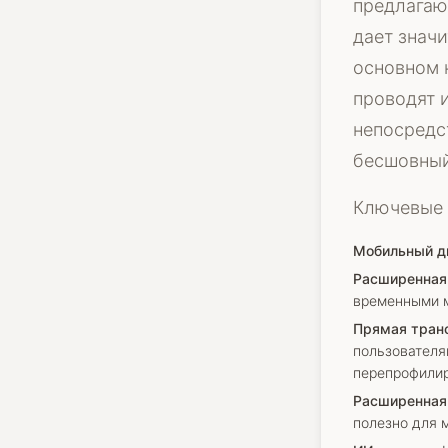
предлагающ
дает значи
основном 
проводят 
непосредс
бесшовный
Ключевые 
Мобильный д
Расширенная
временными м
Прямая транс
пользователя
перепрофилир
Расширенная 
полезно для 