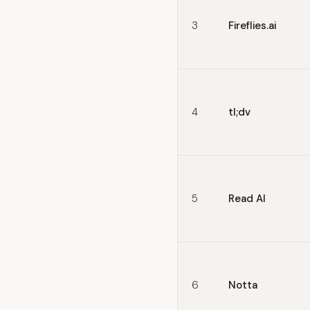
3
Fireflies.ai
4
tl;dv
5
Read AI
6
Notta