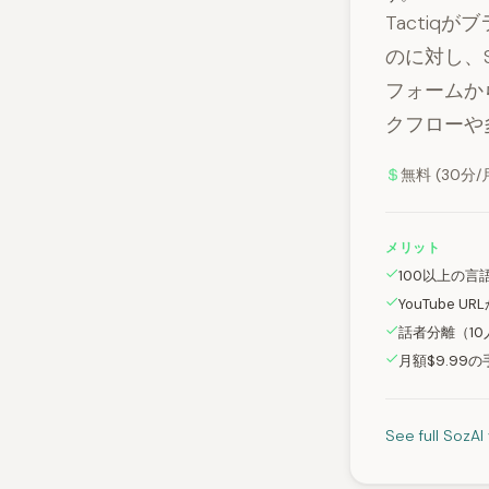
Tacti
のに対し、S
フォームか
クフローや
無料 (30分/月
メリット
100以上の
YouTube 
話者分離（10
月額$9.99
See full SozAI