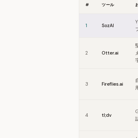
#
ツール
Quick comparison of Tacti
1
SozAI
2
Otter.ai
3
Fireflies.ai
4
tl;dv