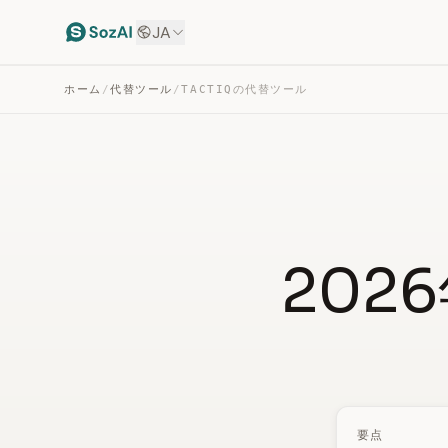
JA
ホーム
/
代替ツール
/
TACTIQの代替ツール
202
要点