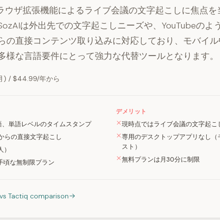
qがブラウザ拡張機能によるライブ会議の文字起こしに焦点
ozAIは外出先での文字起こしニーズや、YouTubeの
らの直接コンテンツ取り込みに対応しており、モバイル
多様な言語要件にとって強力な代替ツールとなります。
) / $44.99/年から
デメリット
言語、単語レベルのタイムスタンプ
現時点ではライブ会議の文字起こ
URLからの直接文字起こし
専用のデスクトップアプリなし（
スト）
人）
無料プランは月30分に制限
の手頃な無制限プラン
 vs Tactiq comparison