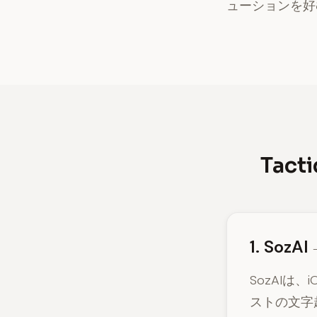
ューションを好
Tac
1. SozAI
SozAIは
ストの文字