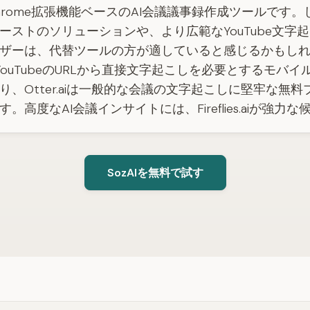
はChrome拡張機能ベースのAI会議議事録作成ツールです
ーストのソリューションや、より広範なYouTube文字
ザーは、代替ツールの方が適していると感じるかもし
、YouTubeのURLから直接文字起こしを必要とするモバ
り、Otter.aiは一般的な会議の文字起こしに堅牢な無
。高度なAI会議インサイトには、Fireflies.aiが強力
SozAIを無料で試す