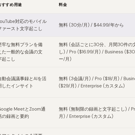
おすすめ用途
料金
q alternatives
YouTube対応のモバイル
無料 (30分/月) / $44.99/年から
ファースト文字起こし
堅牢な無料プランを備
無料 (会話ごとに30分、月間30件の
えた一般的な会議の文
し) / Pro ($16.99/月) / Business (
字起こし
ー/月)
自動会議議事録とAIを活
無料 (3会議/月) / Pro ($18/月) / Busin
用したインサイト
($29/月) / Enterprise (カスタム)
Google MeetとZoom通
無料 (無制限の録画と文字起こし) / Pro
話の録画と要約
月) / Enterprise (カスタム)