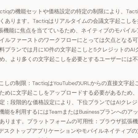
ctiqの機能セットや価格設定の特定の制限により、Tact
くあります。Tactiqはリアルタイムの会議文字起こし
e拡張機能に焦点を当てているため、ネイティブのモバイ
イルファーストのワークフローにとっては欠点となる可
料プランでは月に10件の文字起こしと5クレジットのAI
め、より多くの文字起こしを必要とするユーザーには不
字起こしの制限：
TactiqはYouTubeのURLからの直接文
ために文字起こしをアップロードする必要があるため、
定：
段階的な価格設定により、下位プランではAIクレ
機能を利用するにはTeamまたはBusinessプランへの
あります。
プラットフォームの可用性：
ブラウザ拡張機
専用のデスクトップアプリケーションやモバイルネイティブ