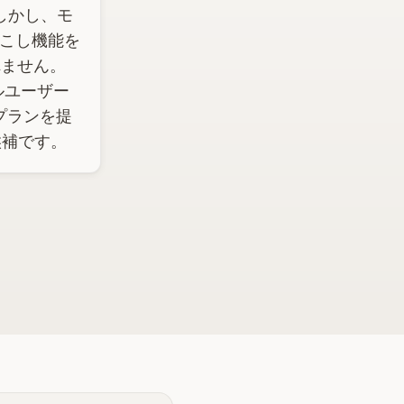
。しかし、モ
起こし機能を
れません。
イルユーザー
料プランを提
な候補です。