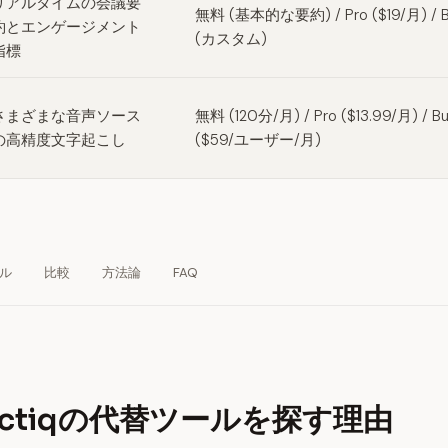
リアルタイムの会議要
無料 (基本的な要約) / Pro ($19/月) / B
約とエンゲージメント
(カスタム)
指標
さまざまな音声ソース
無料 (120分/月) / Pro ($13.99/月) / Bu
の高精度文字起こし
($59/ユーザー/月)
ル
比較
方法論
FAQ
actiqの代替ツールを探す理由