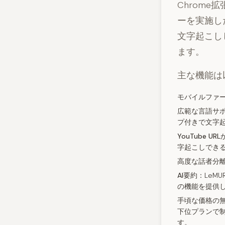
Chrome
ーを実施し
文字起こし
ます。
主な機能は
モバイルファ
広範な言語サ
プ付きで文字
YouTube 
字起こしでき
高度な話者分
AI要約：
LeM
の機能を提供
手頃な価格の
下位プランで制
す。