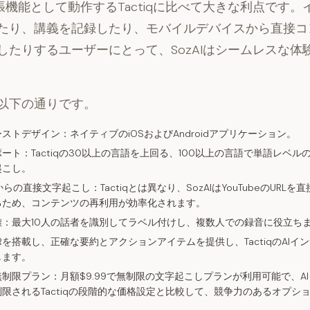
拡張機能として動作するTactiqに比べて大きな利点です
たり、講義を記録したり、モバイルデバイスから直接コ
したりするユーザーにとって、SozAIはシームレスな体
以下の通りです。
ーストデザイン：
ネイティブのiOSおよびAndroidアプリケーション。
ポート：
Tactiqの30以上の言語を上回る、100以上の言語で単語レベ
起こし。
URLからの直接文字起こし：
Tactiqとは異なり、SozAIはYouTubeのURL
るため、コンテンツの再利用が効率化されます。
離：
最大10人の話者を識別してラベル付けし、複数人での録音に役立ち
URを搭載し、正確な要約とアクションアイテムを提供し、TactiqのAIイ
します。
無制限プラン：
月額$9.99で無制限の文字起こしプランが利用可能で、A
限されるTactiqの段階的な価格設定と比較して、競争力のあるオプシ