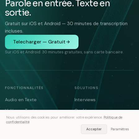
Parole en entrée. Texte en
sortie.
Gratuit sur iOS et Android — 30 minutes de transcription
incluses.
Telecharger — Gratuit
Sur iOS et Android. 30 minutes gratuites, sans carte bancaire.
FONCTIONNALITÉS
SOLUTIONS
Audio en Texte
Interviews
Vidéo en Texte
Conférences
Nous utilisons des cookies pour améliorer votre expérience.
Politique de
Prise de Notes
Notes de Réunion
confidentialité
Accepter
Paramètres
Réunions
Médical