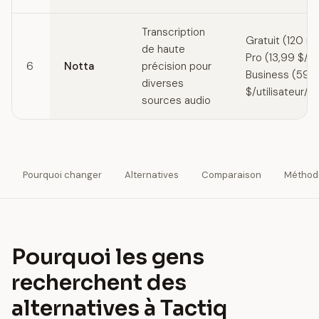
Transcription
Gratuit (120 mi
de haute
Pro (13,99 $/mo
6
Notta
précision pour
Business (59
diverses
$/utilisateur/m
sources audio
Pourquoi changer
Alternatives
Comparaison
Méthod
Pourquoi les gens
recherchent des
alternatives à Tactiq