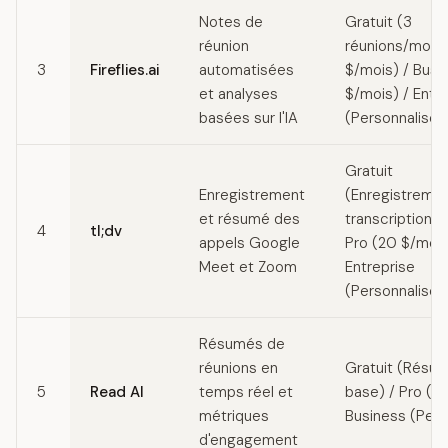
Notes de
Gratuit (3
réunion
réunions/mois) 
3
Fireflies.ai
automatisées
$/mois) / Busi
et analyses
$/mois) / Entr
basées sur l'IA
(Personnalisé)
Gratuit
Enregistrement
(Enregistremen
et résumé des
transcriptions i
4
tl;dv
appels Google
Pro (20 $/mois
Meet et Zoom
Entreprise
(Personnalisé)
Résumés de
réunions en
Gratuit (Résu
5
Read AI
temps réel et
base) / Pro (19
métriques
Business (Pers
d'engagement