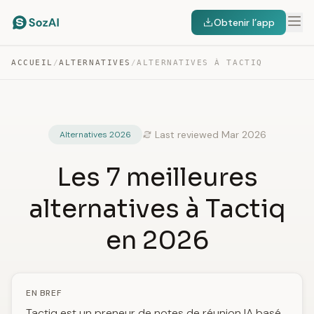
Obtenir l’app
ACCUEIL
/
ALTERNATIVES
/
ALTERNATIVES À TACTIQ
Last reviewed Mar 2026
Alternatives 2026
Les 7 meilleures
alternatives à Tactiq
en 2026
EN BREF
Tactiq est un preneur de notes de réunion IA basé