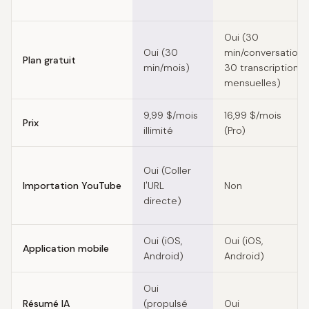
Oui (30
Oui (30
min/conversation,
Plan gratuit
min/mois)
30 transcriptions
mensuelles)
9,99 $/mois
16,99 $/mois
Prix
illimité
(Pro)
Oui (Coller
Importation YouTube
l'URL
Non
directe)
Oui (iOS,
Oui (iOS,
Application mobile
Android)
Android)
Oui
Résumé IA
(propulsé
Oui