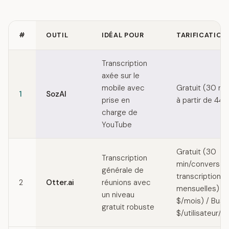
#
OUTIL
IDÉAL POUR
TARIFICATION
Quick comparison of Tactiq alternatives
Transcription
axée sur le
mobile avec
Gratuit (30 mi
1
SozAI
prise en
à partir de 44,
charge de
YouTube
Gratuit (30
Transcription
min/conversati
générale de
transcriptions
2
Otter.ai
réunions avec
mensuelles) / 
un niveau
$/mois) / Busi
gratuit robuste
$/utilisateur/m