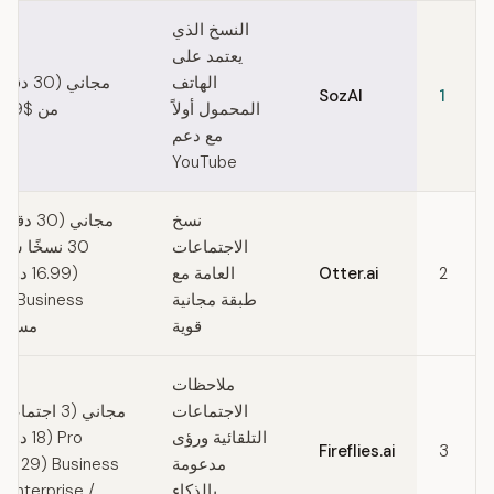
Quick comparison of Tactiq alternatives
النسخ الذي
يعتمد على
الهاتف
مجاني (0
SozAI
1
المحمول أولاً
من $44.99 سنويًا
مع دعم
YouTube
نسخ
مجاني (30
الاجتماعات
2
Otter.ai
العامة مع
(16.99 
طبقة مجانية
قوية
مستخد
ملاحظات
الاجتماعات
مجاني (3 اجت
التلقائية ورؤى
Pro (18 
Fireflies.ai
3
مدعومة
ess (29
بالذكاء
/ Enterprise (مخصص)