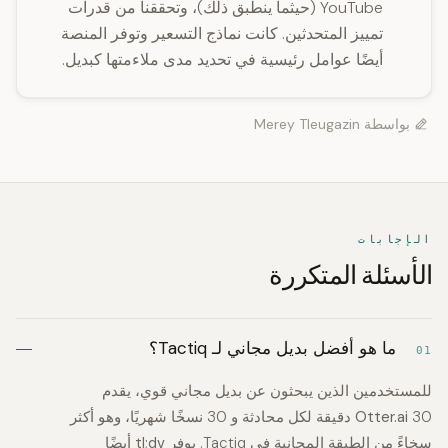
YouTube (حيثما ينطبق ذلك)، وتحققنا من قدرات
تمييز المتحدثين. كانت نماذج التسعير وتوفر المنصة
أيضًا عوامل رئيسية في تحديد مدى ملاءمتها كبديل.
بواسطة
Merey Tleugazin
الإجابات
الأسئلة المتكررة
ما هو أفضل بديل مجاني لـ Tactiq؟
01
للمستخدمين الذين يبحثون عن بديل مجاني قوي، يقدم
Otter.ai
30 دقيقة لكل محادثة و 30 نسخًا شهريًا، وهو أكثر
سخاءً من الطبقة المجانية في Tactiq. يوفر
tl;dv
أيضًا