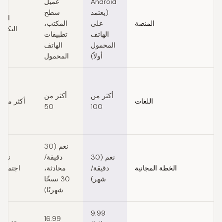
Android
عميل
(يعتمد
سطح
الوي
المنصة
على
المكتب،
التكام
الهاتف
تطبيقات
المحمول
الهاتف
أولاً)
المحمول
أكثر من
أكثر من
اللغات
أكثر من 40
50
100
نعم (30
نعم (30
دقيقة/
الخطة المجانية
دقيقة/
محادثة،
اجتماعا
شهر)
30 نسخًا
شه
شهريًا)
9.99
16.99