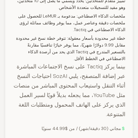
تمييز متقدم للمتحدثين:
يحدد ويسمي ما يصل إلى 10 متحدثين،
وهو مفيد للتسجيلات متعددة الأشخاص.
ملخصات الذكاء الاصطناعي:
مدعومة بـ LeMUR للحصول على
ملخصات دقيقة وعناصر عمل، مما يوفر وظائف مماثلة لرؤى
الذكاء الاصطناعي في Tactiq.
خطة غير محدودة بأسعار معقولة:
تتوفر خطة نسخ غير محدودة
مقابل 9.99 دولارًا شهريًا، مما يوفر خيارًا تنافسيًا مقارنةً
بالتسعير المتدرج في Tactiq الذي يحد من أرصدة الذكاء
الاصطناعي في الخطط الأقل.
بينما يركز Tactiq على نسخ الاجتماعات المباشرة
عبر إضافة المتصفح، يلبي SozAI احتياجات النسخ
أثناء التنقل واستيعاب المحتوى المباشر من منصات
مثل YouTube، مما يجعله بديلاً قويًا لسير العمل
الذي يركز على الهاتف المحمول ومتطلبات اللغة
المتنوعة.
مجاني (30 دقيقة/شهر) / من $44.99 سنويًا