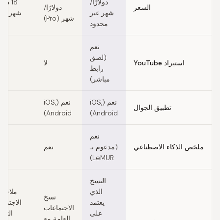
دولارًا/
18 دولا
السعر
دولارًا/
شهر غير
شهر (Pro)
شهر (Pro)
محدود
نعم
(لصق
استيراد YouTube
لا
رابط
مباشر)
نعم (iOS,
نعم (iOS,
تطبيق الجوال
Android)
Android)
نعم
ملخص الذكاء الاصطناعي
(مدعوم بـ
نعم
ن
LeMUR)
النسخ
الذي
ملاحظ
نسخ
يعتمد
الاجتماع
الاجتماعات
على
التلقا
العامة مع