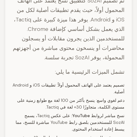
تم تصميم SozAI كتطبيق نسخ يعتمد على الهاتف
المحمول أولاً، حيث يقدم تطبيقات أصلية لكل من
iOS و Android. يوفر هذا ميزة كبيرة على Tactiq،
الذي يعمل بشكل أساسي كإضافة Chrome.
للمستخدمين الذين يجرون مقابلات أو يسجلون
محاضرات أو ينسخون محتوى مباشرة من أجهزتهم
المحمولة، يوفر SozAI تجربة سلسة.
تشمل الميزات الرئيسية ما يلي:
تصميم يعتمد على الهاتف المحمول أولاً:
تطبيقات iOS و Android
أصلية.
دعم لغوي واسع:
ينسخ بأكثر من 100 لغة مع طوابع زمنية على
مستوى الكلمة، متجاوزًا 30+ لغة في Tactiq.
نسخ مباشر لروابط YouTube:
على عكس Tactiq، يسمح
SozAI للمستخدمين بلصق رابط YouTube مباشرة للنسخ، مما
يبسط إعادة استخدام المحتوى.