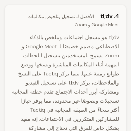
4. tl;dv
— الأفضل لـ تسجيل وتلخيص مكالمات
Google Meet و Zoom
tl;dv هو مسجل اجتماعات وملخص بالذكاء
الاصطناعي مصمم خصيصًا لـ Google Meet و
Zoom. يسمح للمستخدمين بتسجيل اللحظات
المهمة أثناء المكالمات المباشرة ونسخها ووضع
طوابع زمنية عليها. بينما يركز Tactiq على النسخ
والملاحظات، يركز tl;dv على تسجيل الفيديو
ومشاركة أبرز أحداث الاجتماع. تقدم خطته المجانية
تسجيلات ونصوصًا غير محدودة، مما يوفر خيارًا
أكثر سخاءً من الطبقة المجانية في Tactiq
للمشاركين المتكررين في الاجتماعات. إنه مفيد
بشكل خاص للفرق التي تحتاج إلى مشاركة