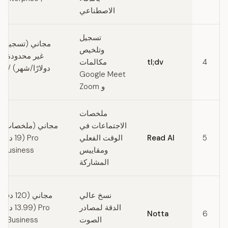
الاصطناعي
تسجيل
مجاني (تسجيلا
وتلخيص
4
tl;dv
مكالمات
دولا
Google Meet
(
و Zoom
ملخصات
الاجتماعات في
مجاني (ملخصات أس
5
Read AI
الوقت الفعلي
Pro (19 
ومقاييس
Business (مخصص)
المشاركة
نسخ عالي
مجاني (0
الدقة لمصادر
ro (13.99
Notta
6
الصوت