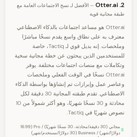
2. Otter.ai
— الأفضل لـ نسخ الاجتماعات العامة مع
طبقة مجانية قوية
Otter.ai هو مساعد اجتماعات بالذكاء الاصطناعي
معترف به على نطاق واسع يقدم نسخًا مباشرًا
وملخصات. إنه بديل قوي لـ Tactiq، خاصة
للمستخدمين الذين يبحثون عن خطة مجانية سخية
وتكاملات مع منصات اجتماعات مختلفة. يوفر
Otter.ai نسخًا في الوقت الفعلي وملخصات
وعناصر عمل وإبرازات تم إنشاؤها بواسطة الذكاء
الاصطناعي. تقدم طبقته المجانية 30 دقيقة لكل
محادثة و 30 نسخًا شهريًا، وهو أكثر شمولاً من 10
نصوص شهريًا في Tactiq.
مجاني (30 دقيقة/محادثة، 30 نسخًا شهريًا) / Pro (16.99
دولارًا/شهر) / Business (30 دولارًا/مستخدم/شهر)