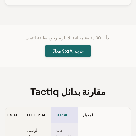
ابدأ بـ 30 دقيقة مجانية. لا يلزم وجود بطاقة ائتمان.
جرب SozAI مجانًا
مقارنة بدائل Tactiq
المعيار
SOZAI
OTTER.AI
REFLIES.AI
Feature comparison of Tactiq alternatives
iOS,
الويب،