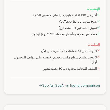
الإيجابيات
أكثر من 100 لغة، طوابع زمنية على مستوى الكلمة
نسخ مباشر لروابط YouTube
تمييز المتحدثين (10 متحدثين)
خطة غير محدودة بأسعار معقولة 9.99 دولارًا/شهر
السلبيات
لا يوجد نسخ للاجتماعات المباشرة حتى الآن
لا يوجد تطبيق سطح مكتب مخصص (يعتمد على الهاتف المحمول
أولاً)
الطبقة المجانية محدودة بـ 30 دقيقة/شهر
See full SozAI vs Tactiq comparison