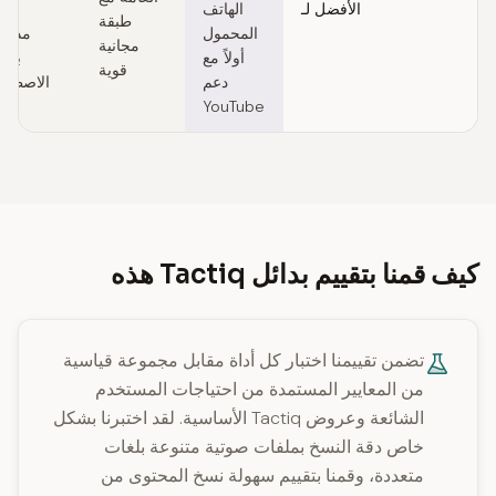
الأفضل لـ
الهاتف
ور
طبقة
المحمول
مدعو
مجانية
أولاً مع
بالذ
قوية
دعم
الاصطنا
YouTube
كيف قمنا بتقييم بدائل Tactiq هذه
تضمن تقييمنا اختبار كل أداة مقابل مجموعة قياسية
من المعايير المستمدة من احتياجات المستخدم
الشائعة وعروض Tactiq الأساسية. لقد اختبرنا بشكل
خاص دقة النسخ بملفات صوتية متنوعة بلغات
متعددة، وقمنا بتقييم سهولة نسخ المحتوى من