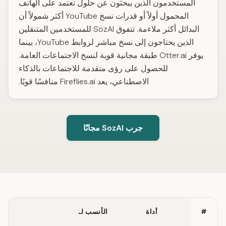
المستخدمون الذين يبحثون عن حلول تعتمد على الهاتف
المحمول أولاً أو قدرات نسخ YouTube أكثر شمولاً أن
البدائل أكثر ملاءمة. تتفوق SozAI للمستخدمين المتنقلين
الذين يحتاجون إلى نسخ مباشر لروابط YouTube، بينما
يوفر Otter.ai طبقة مجانية قوية لنسخ الاجتماعات العامة.
للحصول على رؤى متقدمة للاجتماعات بالذكاء
الاصطناعي، يعد Fireflies.ai منافسًا قويًا.
جرب SozAI مجانًا
#
أداة
الأنسب لـ