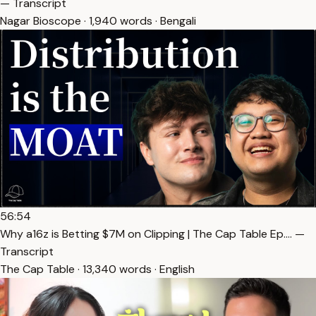
— Transcript
Nagar Bioscope · 1,940 words · Bengali
56:54
Why a16z is Betting $7M on Clipping | The Cap Table Ep.… —
Transcript
The Cap Table · 13,340 words · English