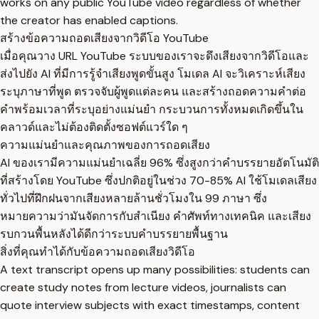
works on any public YouTube video regardless of whether
the creator has enabled captions.
สร้างข้อความถอดเสียงจากวิดีโอ YouTube
เมื่อคุณวาง URL YouTube ระบบของเราจะดึงเสียงจากวิดีโอและ
ส่งไปยัง AI ที่มีการรู้จำเสียงพูดขั้นสูง โมเดล AI จะวิเคราะห์เสียง
ระบุภาษาที่พูด ตรวจจับผู้พูดแต่ละคน และสร้างถอดความคำต่อ
คำพร้อมเวลาที่ระบุอย่างแม่นยำ กระบวนการทั้งหมดเกิดขึ้นใน
คลาวด์และไม่ต้องติดตั้งซอฟต์แวร์ใด ๆ
ความแม่นยำและคุณภาพของการถอดเสียง
AI ของเรามีความแม่นยำเฉลี่ย 96% ซึ่งสูงกว่าคำบรรยายอัตโนมัติ
ที่สร้างโดย YouTube ซึ่งปกติอยู่ในช่วง 70-85% AI ใช้โมเดลเสียง
ทั่วไปที่ฝึกฝนจากเสียงหลายล้านชั่วโมงใน 99 ภาษา ซึ่ง
หมายความว่ามันจัดการกับสำเนียง คำศัพท์ทางเทคนิค และเสียง
รบกวนพื้นหลังได้ดีกว่าระบบคำบรรยายพื้นฐาน
สิ่งที่คุณทำได้กับข้อความถอดเสียงวิดีโอ
A text transcript opens up many possibilities: students can
create study notes from lecture videos, journalists can
quote interview subjects with exact timestamps, content