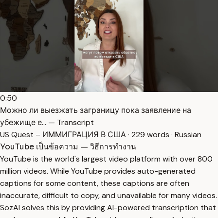
0:50
Можно ли выезжать заграницу пока заявление на
убежище е… — Transcript
US Quest – ИММИГРАЦИЯ В США · 229 words · Russian
YouTube เป็นข้อความ — วิธีการทำงาน
YouTube is the world's largest video platform with over 800
million videos. While YouTube provides auto-generated
captions for some content, these captions are often
inaccurate, difficult to copy, and unavailable for many videos.
SozAI solves this by providing AI-powered transcription that