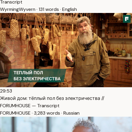
Transcript
WyrmingWyvern · 131 words · English
29:53
Живой дом: тёплый пол без электричества //
FORUMHOUSE — Transcript
FORUMHOUSE · 3,283 words · Russian