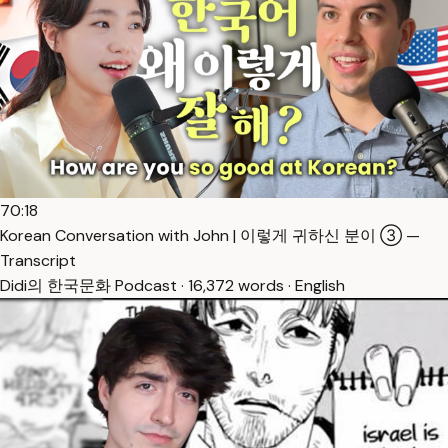
70:18
Korean Conversation with John | 이렇게 귀하신 분이 ③ —
Transcript
Didi의 한국문화 Podcast · 16,372 words · English