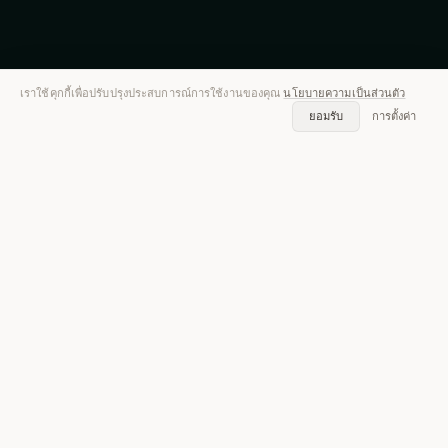
เราใช้คุกกี้เพื่อปรับปรุงประสบการณ์การใช้งานของคุณ
นโยบายความเป็นส่วนตัว
100+
99%
10x
ยอมรับ
การตั้งค่า
ภาษา
ความถูกต้อง
เร็วขึ้น
การถอดเสียงและสรุปใน
กว่า 100 ภาษา
ดูภาษาทั้งหมดที่เราถอดเสียงได้
ürkçe
Қазақша
Italiano
Polski
Українська
Tiếng Việt
Nederlan
บริการถอดเสียง AI ที่ทรง
พลัง