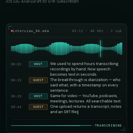
iOS และ Android ฟรี 30 นาที ไม่ต้องใช้บัตร
interview_04.m4a
45:12 · 48 kHz · 2 spk
We used to spend hours transcribing
HOST
00:03
recordings by hand. Now speech
becomes text in seconds.
The breakthrough is diarization — who
GUEST
00:15
said what, with a timestamp on every
sentence.
Same for video — YouTube, podcasts,
HOST
00:29
meetings, lectures. All searchable text.
One upload returns a transcript, notes
GUEST
00:44
and an SRT file
TRANSCRIBING