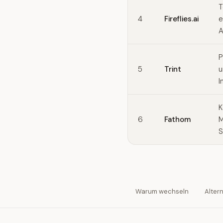
T
4
Fireflies.ai
e
A
P
5
Trint
u
I
K
6
Fathom
M
S
Warum wechseln
Alter