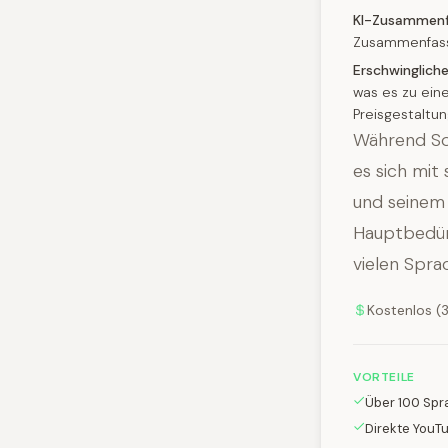
KI-Zusammenf
Zusammenfassu
Erschwingliche
was es zu eine
Preisgestaltu
Während Soz
es sich mit
und seinem 
Hauptbedürf
vielen Sprac
Kostenlos (
VORTEILE
Über 100 Spr
Direkte YouT