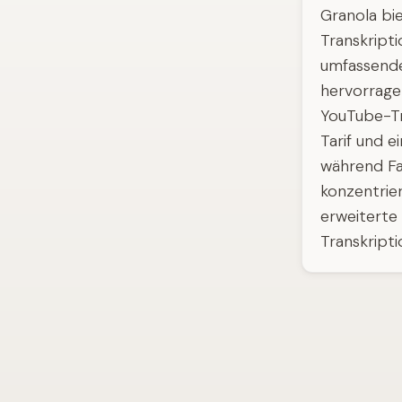
Granola bi
Transkript
umfassende
hervorrage
YouTube-Tr
Tarif und 
während Fa
konzentrier
erweiterte 
Transkripti