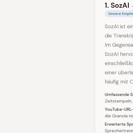
1. SozAI
Unsere Empfe
SozAI ist e
die Transkr
Im Gegensat
SozAI hervo
einschließl
einer überl
häufig mit 
Umfassende S
Zeitstempeln, 
YouTube-URL-T
die Granola ni
Erweiterte Spr
Sprechertrenn