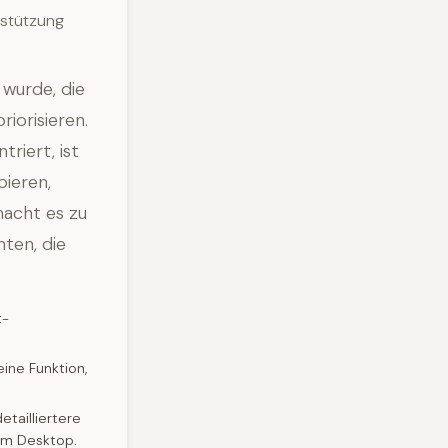
rstützung
 wurde, die
iorisieren.
riert, ist
bieren,
macht es zu
ten, die
t-
eine Funktion,
etailliertere
dem Desktop.