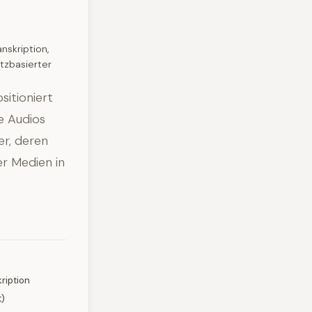
nskription,
itzbasierter
sitioniert
e Audios
er, deren
er Medien in
ription
t)