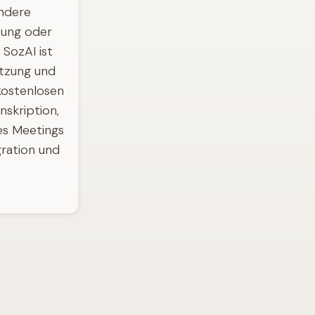
endere
zung oder
SozAI ist
ützung und
kostenlosen
skription,
es Meetings
egration und