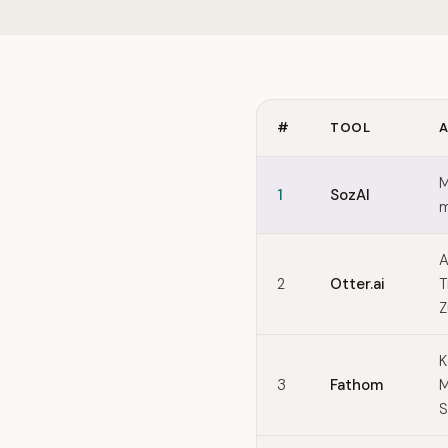
#
TOOL
A
Quick comparison of Grano
M
1
SozAI
m
A
2
Otter.ai
T
Z
K
3
Fathom
M
S