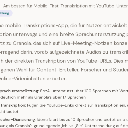
— Am besten für Mobile-First-Transkription mit YouTube-Unte
hlung
ine mobile Transkriptions-App, die für Nutzer entwickelt
iption unterwegs und eine breite Sprachunterstützung pr
z zu Granola, das sich auf Live-Meeting-Notizen konzent
rragend darin, vorab aufgezeichnete Audios zu transkri
ich der direkten Transkription von YouTube-URLs. Dies 
egenen Wahl für Content-Ersteller, Forscher und Studen
Online-Videoinhalten arbeiten.
prachunterstützung:
SozAI unterstützt über 100 Sprachen mit Wor
deutlich mehr als Granola’s über 17 Sprachen.
ranskription:
Fügen Sie YouTube-Links direkt zur Transkription ein, 
cht bietet.
echer-Diarisierung:
Identifiziert bis zu 10 Sprecher und bietet eine d
ung als Granola’s grundlegende ‚Ich‘ vs. ‚Sie‘-Unterscheidung auf 