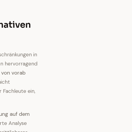
nativen
nschränkungen in
en hervorragend
 von vorab
nicht
 Fachleute ein,
rung auf dem
ierte Analyse