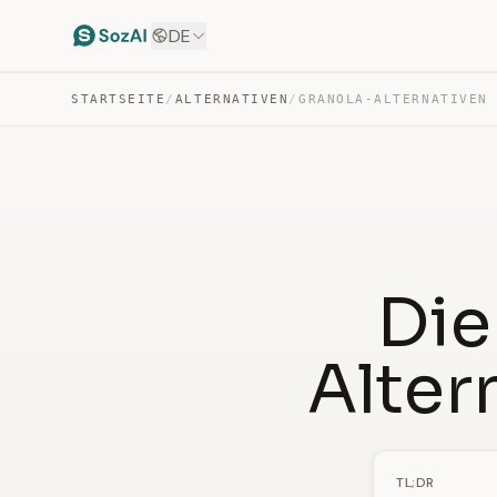
DE
STARTSEITE
/
ALTERNATIVEN
/
GRANOLA-ALTERNATIVEN
Die
Alter
TL;DR