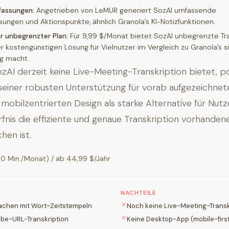
assungen:
Angetrieben von LeMUR generiert SozAI umfassende
ngen und Aktionspunkte, ähnlich Granola’s KI-Notizfunktionen.
r unbegrenzter Plan:
Für 9,99 $/Monat bietet SozAI unbegrenzte Tra
r kostengünstigen Lösung für Vielnutzer im Vergleich zu Granola’s s
ng macht.
AI derzeit keine Live-Meeting-Transkription bietet, po
 seiner robusten Unterstützung für vorab aufgezeichnet
mobilzentrierten Design als starke Alternative für Nutz
nis die effiziente und genaue Transkription vorhanden
hen ist.
30 Min./Monat) / ab 44,99 $/Jahr
NACHTEILE
achen mit Wort-Zeitstempeln
Noch keine Live-Meeting-Transk
ube-URL-Transkription
Keine Desktop-App (mobile-firs