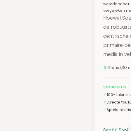
waardoor het 
vergeleken met
Hoewel SozA
de robuust
centrische 
primaire be
media in vel
Gratis (30 
VOORDELEN
100+ talen m
Directe YouTu
Sprekerdiaris
See full SozA