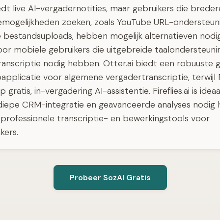
dt live AI-vergadernotities, maar gebruikers die breder
iemogelijkheden zoeken, zoals YouTube URL-ondersteun
e bestandsuploads, hebben mogelijk alternatieven nodig
voor mobiele gebruikers die uitgebreide taalondersteuni
nscriptie nodig hebben. Otter.ai biedt een robuuste gr
applicatie voor algemene vergadertranscriptie, terwij
p gratis, in-vergadering AI-assistentie. Fireflies.ai is idea
diepe CRM-integratie en geavanceerde analyses nodig
 professionele transcriptie- en bewerkingstools voor
kers.
Probeer SozAI Gratis