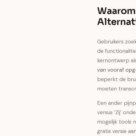
Waarom 
Alternat
Gebruikers zoek
de functionalite
kernontwerp al
van vooraf op
beperkt de bru
moeten transcr
Een ander pijnp
versus ‘Zij’ on
mogelijk tools 
gratis versie 