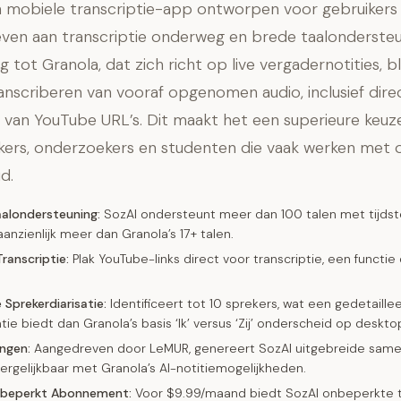
n mobiele transcriptie-app ontworpen voor gebruikers 
geven aan transcriptie onderweg en brede taalondersteun
g tot Granola, dat zich richt op live vergadernotities, b
transcriberen van vooraf opgenomen audio, inclusief dire
e van YouTube URL’s. Dit maakt het een superieure keuz
ers, onderzoekers en studenten die vaak werken met o
d.
aalondersteuning:
SozAI ondersteunt meer dan 100 talen met tijds
anzienlijk meer dan Granola’s 17+ talen.
ranscriptie:
Plak YouTube-links direct voor transcriptie, een functie
Sprekerdiarisatie:
Identificeert tot 10 sprekers, wat een gedetaille
ie biedt dan Granola’s basis ‘Ik’ versus ‘Zij’ onderscheid op deskto
ngen:
Aangedreven door LeMUR, genereert SozAI uitgebreide same
ergelijkbaar met Granola’s AI-notitiemogelijkheden.
nbeperkt Abonnement:
Voor $9.99/maand biedt SozAI onbeperkte tr