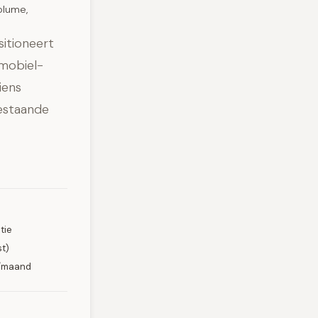
olume,
itioneert
mobiel-
iens
bestaande
tie
t)
n/maand