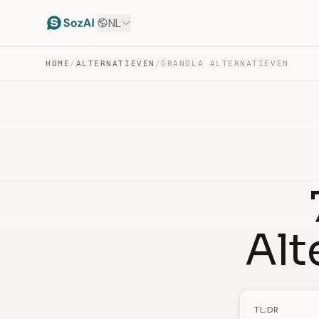
NL
HOME
/
ALTERNATIEVEN
/
GRANOLA ALTERNATIEVEN
Alt
TL;DR