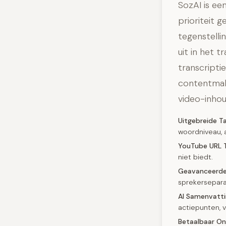
SozAI is ee
prioriteit 
tegenstellin
uit in het 
transcripti
contentmak
video-inhou
Uitgebreide T
woordniveau, a
YouTube URL T
niet biedt.
Geavanceerde 
sprekerseparat
AI Samenvatti
actiepunten, v
Betaalbaar O