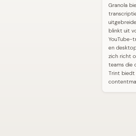
Granola bie
transcript
uitgebreid
blinkt uit 
YouTube-tra
en desktop
zich richt o
teams die 
Trint biedt
contentma