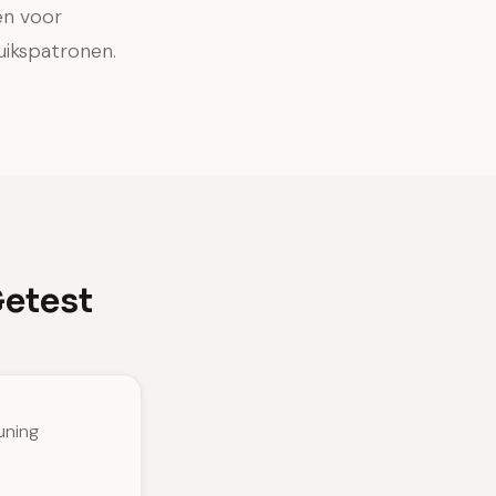
en voor
uikspatronen.
Getest
uning