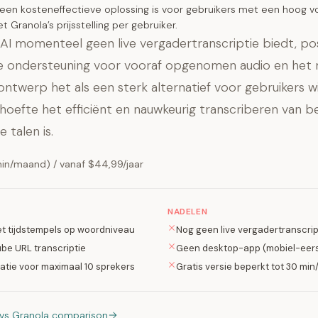
een kosteneffectieve oplossing is voor gebruikers met een hoog v
 Granola’s prijsstelling per gebruiker.
I momenteel geen live vergadertranscriptie biedt, pos
e ondersteuning voor vooraf opgenomen audio en het 
ontwerp het als een sterk alternatief voor gebruikers w
hoefte het efficiënt en nauwkeurig transcriberen van 
e talen is.
min/maand) / vanaf $44,99/jaar
NADELEN
et tijdstempels op woordniveau
Nog geen live vergadertranscrip
be URL transcriptie
Geen desktop-app (mobiel-eers
atie voor maximaal 10 sprekers
Gratis versie beperkt tot 30 mi
I vs Granola comparison