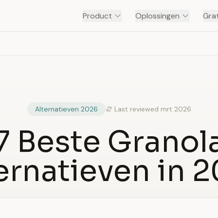
Product
Oplossingen
Grat
Alternatieven 2026
Last reviewed mrt 2026
7 Beste Granol
ernatieven in 