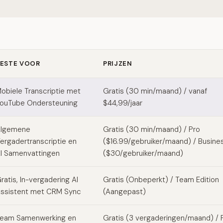
ESTE VOOR
PRIJZEN
la alternatives
obiele Transcriptie met
Gratis (30 min/maand) / vanaf
ouTube Ondersteuning
$44,99/jaar
lgemene
Gratis (30 min/maand) / Pro
ergadertranscriptie en
($16.99/gebruiker/maand) / Busine
I Samenvattingen
($30/gebruiker/maand)
ratis, In-vergadering AI
Gratis (Onbeperkt) / Team Edition
ssistent met CRM Sync
(Aangepast)
eam Samenwerking en
Gratis (3 vergaderingen/maand) / 