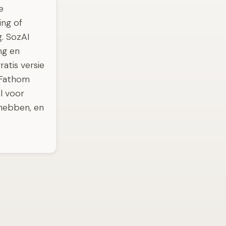
e
ing of
. SozAI
ng en
atis versie
l Fathom
al voor
 hebben, en