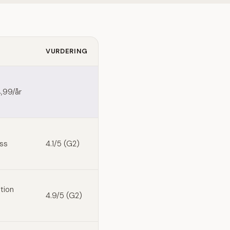
VURDERING
,99/år
ess
4.1/5 (G2)
tion
4.9/5 (G2)