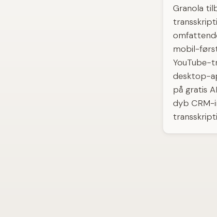
Granola ti
transskrip
omfattende 
mobil-førs
YouTube-tra
desktop-ap
på gratis A
dyb CRM-in
transskript