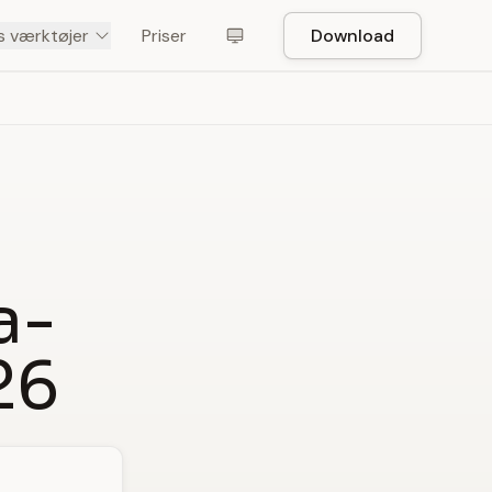
s værktøjer
Priser
Download
a-
26