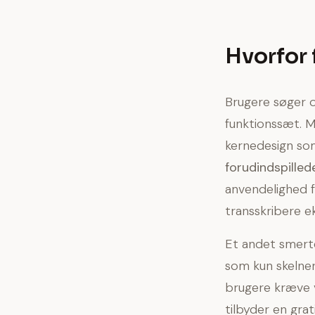
Hvorfor 
Brugere søger o
funktionssæt. 
kernedesign so
forudindspilled
anvendelighed f
transskribere e
Et andet smert
som kun skelner 
brugere kræve v
tilbyder en gr