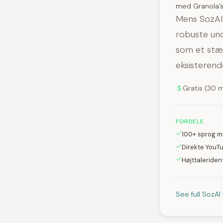
med Granola’
Mens SozAI 
robuste und
som et stær
eksisterend
Gratis (30 
FORDELE
100+ sprog m
Direkte YouT
Højttalerident
See full SozA