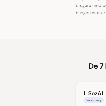
brugere mod bet
budgetter elle
De 7 
1. SozAI
Vores valg