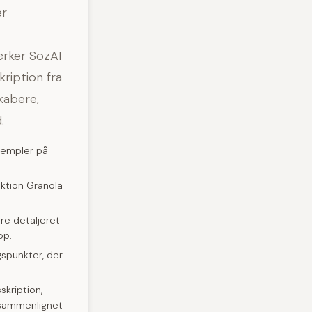
er
ærker SozAI
kription fra
kabere,
.
templer på
nktion Granola
ere detaljeret
op.
spunkter, der
kription,
n sammenlignet