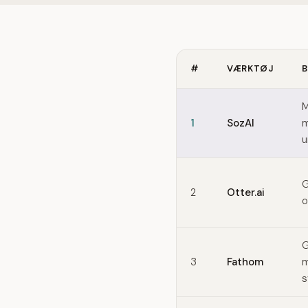
#
VÆRKTØJ
B
Quick comparison of Grano
M
1
SozAI
m
u
G
2
Otter.ai
o
G
3
Fathom
m
s