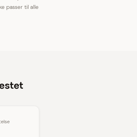
 passer til alle
testet
telse