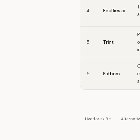
T
4
Fireflies.ai
a
P
5
Trint
o
i
G
6
Fathom
m
s
Hvorfor skifte
Alternati