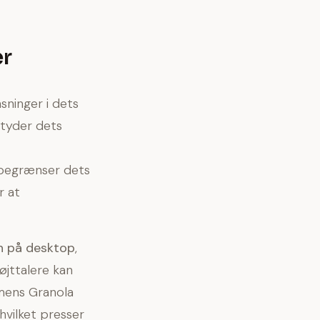
er
sninger i dets
etyder dets
e begrænser dets
r at
on på desktop
,
øjttalere kan
 mens Granola
 hvilket presser