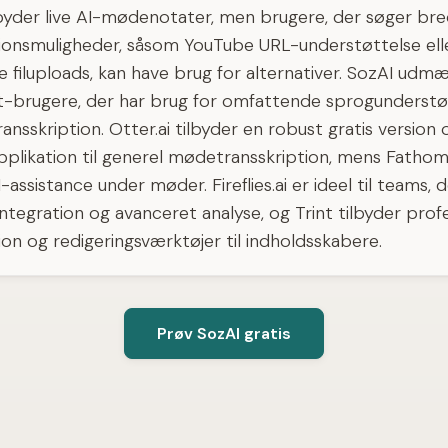
lbyder live AI-mødenotater, men brugere, der søger br
tionsmuligheder, såsom YouTube URL-understøttelse ell
filuploads, kan have brug for alternativer. SozAI udmær
t-brugere, der har brug for omfattende sprogunderstø
nsskription. Otter.ai tilbyder en robust gratis version 
plikation til generel mødetransskription, mens Fathom
I-assistance under møder. Fireflies.ai er ideel til teams,
tegration og avanceret analyse, og Trint tilbyder profe
ion og redigeringsværktøjer til indholdsskabere.
Prøv SozAI gratis