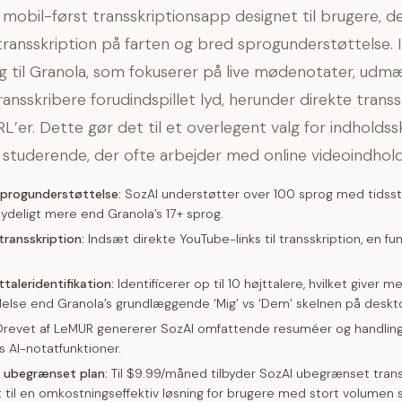
 mobil-først transskriptionsapp designet til brugere, d
 transskription på farten og bred sprogunderstøttelse. I
 til Granola, som fokuserer på live mødenotater, udm
ransskribere forudindspillet lyd, herunder direkte transs
’er. Dette gør det til et overlegent valg for indholdss
 studerende, der ofte arbejder med online videoindhold
progunderstøttelse:
SozAI understøtter over 100 sprog med tidss
ydeligt mere end Granola’s 17+ sprog.
ransskription:
Indsæt direkte YouTube-links til transskription, en fu
taleridentifikation:
Identificerer op til 10 højttalere, hvilket giver m
llelse end Granola’s grundlæggende ‘Mig’ vs ‘Dem’ skelnen på deskt
revet af LeMUR genererer SozAI omfattende resuméer og handling
’s AI-notatfunktioner.
 ubegrænset plan:
Til $9.99/måned tilbyder SozAI ubegrænset transs
et til en omkostningseffektiv løsning for brugere med stort volume