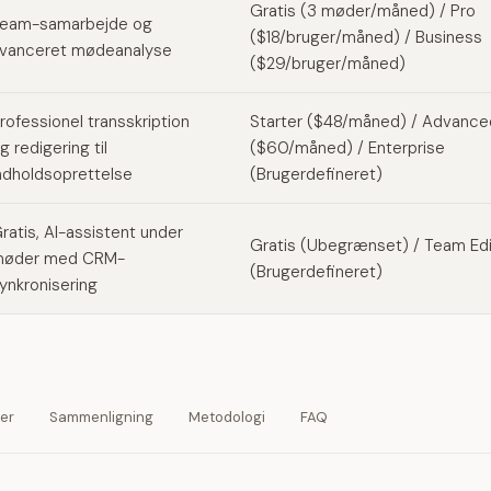
Gratis (3 møder/måned) / Pro
eam-samarbejde og
($18/bruger/måned) / Business
vanceret mødeanalyse
($29/bruger/måned)
rofessionel transskription
Starter ($48/måned) / Advance
g redigering til
($60/måned) / Enterprise
ndholdsoprettelse
(Brugerdefineret)
ratis, AI-assistent under
Gratis (Ubegrænset) / Team Edi
øder med CRM-
(Brugerdefineret)
ynkronisering
ver
Sammenligning
Metodologi
FAQ