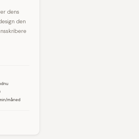
rer dens
design den
ansskribere
endnu
)
0 min/måned