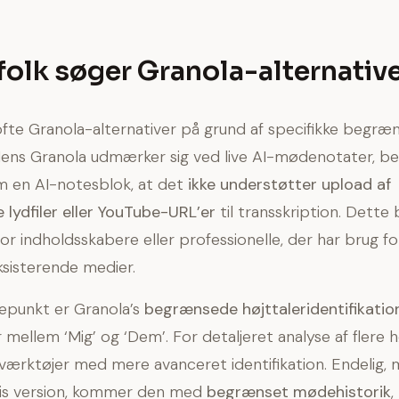
folk søger Granola-alternativ
fte Granola-alternativer på grund af specifikke begræn
Mens Granola udmærker sig ved live AI-mødenotater, b
m en AI-notesblok, at det
ikke understøtter upload af
e lydfiler eller YouTube-URL’er
til transskription. Dett
or indholdsskabere eller professionelle, der har brug fo
ksisterende medier.
epunkt er Granola’s
begrænsede højttaleridentifikati
mellem ‘Mig’ og ‘Dem’. For detaljeret analyse af flere h
ærktøjer med mere avanceret identifikation. Endelig,
atis version, kommer den med
begrænset mødehistorik
,