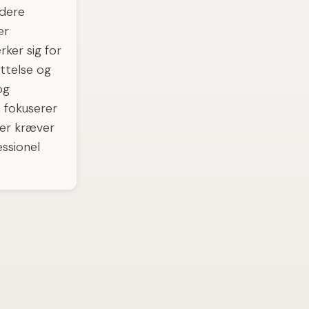
edere
er
ker sig for
ttelse og
og
 fokuserer
 der kræver
ssionel