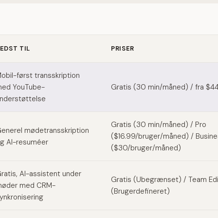
EDST TIL
PRISER
la alternatives
obil-først transskription
ed YouTube-
Gratis (30 min/måned) / fra $44
nderstøttelse
Gratis (30 min/måned) / Pro
enerel mødetransskription
($16.99/bruger/måned) / Busin
g AI-resuméer
($30/bruger/måned)
ratis, AI-assistent under
Gratis (Ubegrænset) / Team Edi
øder med CRM-
(Brugerdefineret)
ynkronisering