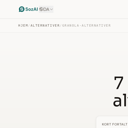
DA
HJEM
/
ALTERNATIVER
/
GRANOLA-ALTERNATIVER
7
a
KORT FORTALT