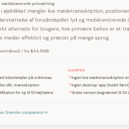
s sædebaserede prissætning.
i øjeblikket mangler live mødetransskription, positione
erstøttelse af forudindspillet lyd og mobilcentrerede 
kt alternativ for brugere, hvis primære behov er at tr
e medier effektivt og præcist på mange sprog.
min/måned) / fra $44,99/år
ULEMPER
ed tidsstempler på ordniveau
Ingen live mødetransskription 
ube URL-transskription
Ingen desktop-app (mobil-først
ifikation for op til 10 højttalere
Gratis version begrænset til 3
I vs Granola comparison