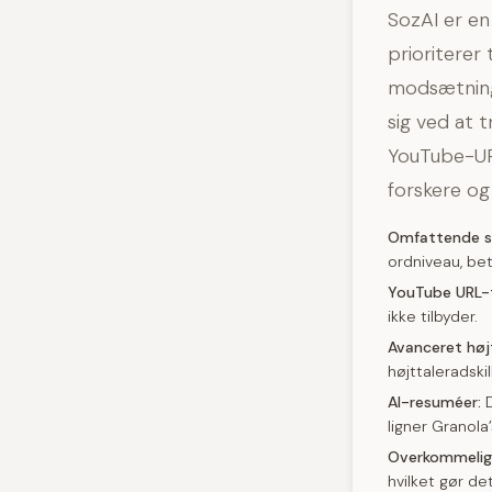
SozAI er en
prioriterer
modsætning
sig ved at t
YouTube-URL
forskere og
Omfattende s
ordniveau, bet
YouTube URL-t
ikke tilbyder.
Avanceret højt
højttaleradski
AI-resuméer:
D
ligner Granola
Overkommelig
hvilket gør d