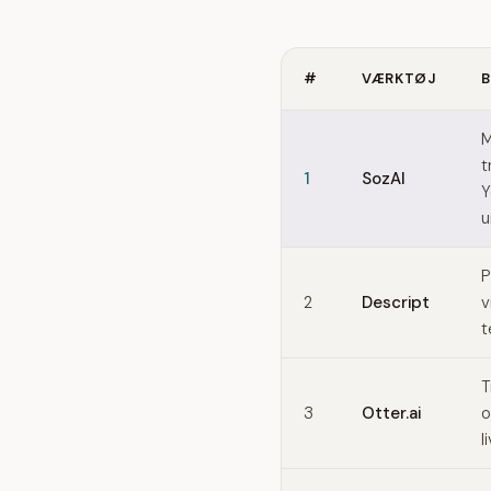
#
VÆRKTØJ
B
Quick comparison of River
M
t
1
SozAI
Y
u
P
2
Descript
v
t
T
3
Otter.ai
o
l