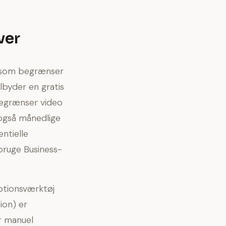
ver
, som begrænser
lbyder en gratis
egrænser video
også månedlige
entielle
bruge Business-
iptionsværktøj
ion) er
er manuel