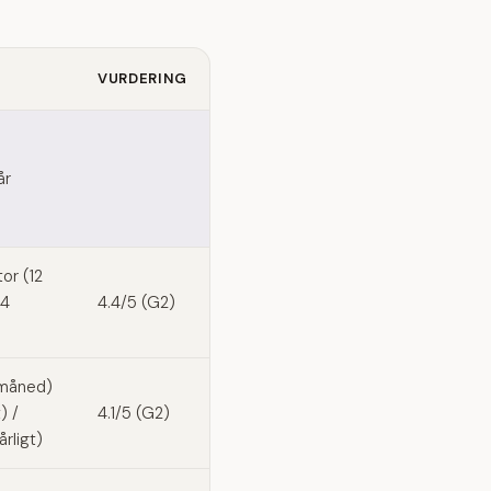
VURDERING
år
tor (12
24
4.4/5 (G2)
/måned)
) /
4.1/5 (G2)
rligt)