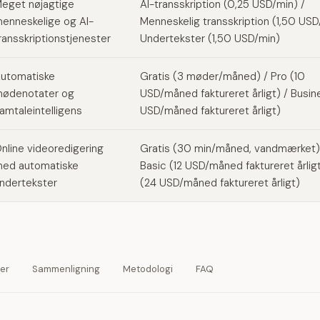
eget nøjagtige
AI-transskription (0,25 USD/min) /
enneskelige og AI-
Menneskelig transskription (1,50 USD
ransskriptionstjenester
Undertekster (1,50 USD/min)
utomatiske
Gratis (3 møder/måned) / Pro (10
ødenotater og
USD/måned faktureret årligt) / Busin
amtaleintelligens
USD/måned faktureret årligt)
nline videoredigering
Gratis (30 min/måned, vandmærket)
ed automatiske
Basic (12 USD/måned faktureret årligt
ndertekster
(24 USD/måned faktureret årligt)
ver
Sammenligning
Metodologi
FAQ