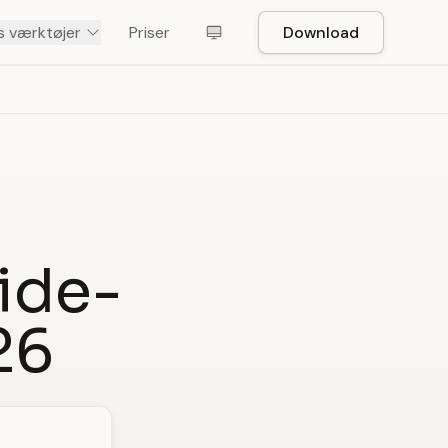
s værktøjer
Priser
Download
ide-
26