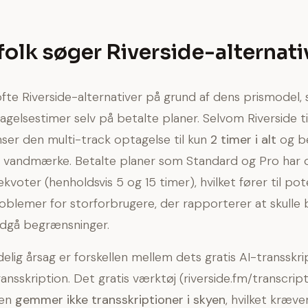
folk søger Riverside-alternati
fte Riverside-alternativer på grund af dens prismodel
agelsestimer selv på betalte planer. Selvom Riverside ti
ser den multi-track optagelse til kun
2 timer i alt
og b
t vandmærke. Betalte planer som Standard og Pro har 
kvoter (henholdsvis 5 og 15 timer), hvilket fører til pot
blemer for storforbrugere, der rapporterer at skulle 
ndgå begrænsninger.
elig årsag er forskellen mellem dets gratis AI-transskr
ansskription. Det gratis værktøj (riverside.fm/transcript
men
gemmer ikke transskriptioner i skyen
, hvilket kræv