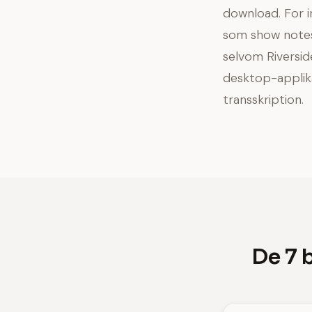
download. For i
som show notes
selvom Riversi
desktop-applika
transskription.
De 7 