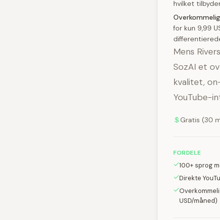
hvilket tilbyde
Overkommelig 
for kun 9,99 U
differentiered
Mens Rivers
SozAI et ov
kvalitet, o
YouTube-int
Gratis (30 
FORDELE
100+ sprog m
Direkte YouT
Overkommeli
USD/måned)