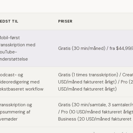
EDST TIL
PRISER
side alternatives
obil-først
ransskription med
Gratis (30 min/måned) / fra $44,99/
ouTube-
nderstøttelse
odcast- og
Gratis (1 times transskription) / Crea
ideoredigering med
USD/måned faktureret årligt) / Pro (
ekstbaseret workflow
USD/måned faktureret årligt)
ransskription og
Gratis (30 min/samtale, 3 samtaler
psummering af
/ Pro (10 USD/måned faktureret årligt
ivemøder
Business (20 USD/måned faktureret å