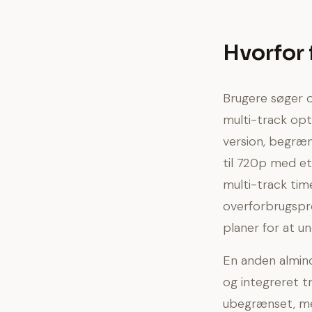
Hvorfor 
Brugere søger o
multi-track opt
version, begræn
til 720p med e
multi-track time
overforbrugspro
planer for at u
En anden almind
og integreret tr
ubegrænset, 