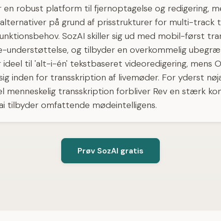
r en robust platform til fjernoptagelse og redigering, 
alternativer på grund af prisstrukturer for multi-track t
funktionsbehov. SozAI skiller sig ud med mobil-først tra
-understøttelse, og tilbyder en overkommelig ubegræn
 ideel til 'alt-i-én' tekstbaseret videoredigering, mens O
g inden for transskription af livemøder. For yderst nøja
l menneskelig transskription forbliver Rev en stærk ko
s.ai tilbyder omfattende mødeintelligens.
Prøv SozAI gratis