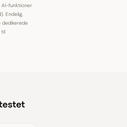
 AI-funktioner
. Endelig,
e dedikerede
til
testet