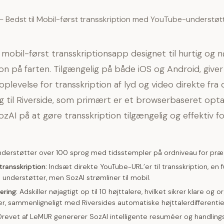
— Bedst til Mobil-først transskription med YouTube-understøt
 mobil-først transskriptionsapp designet til hurtig og n
ion på farten. Tilgængelig på både iOS og Android, give
plevelse for transskription af lyd og video direkte fra d
til Riverside, som primært er et browserbaseret opta
ozAI på at gøre transskription tilgængelig og effektiv f
derstøtter over 100 sprog med tidsstempler på ordniveau for præc
ransskription:
Indsæt direkte YouTube-URL’er til transskription, en 
 understøtter, men SozAI strømliner til mobil.
ering:
Adskiller nøjagtigt op til 10 højttalere, hvilket sikrer klare og 
er, sammenligneligt med Riversides automatiske højttalerdifferentie
revet af LeMUR genererer SozAI intelligente resuméer og handling