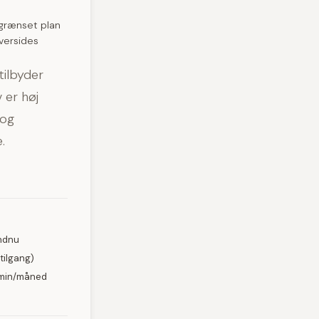
egrænset plan
iversides
tilbyder
 er høj
 og
.
endnu
tilgang)
0 min/måned