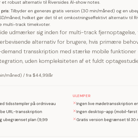
r et robust alternativ til Riversides AI-show notes.
pris:
Tilbyder en generøs gratis version (30 min/måned) og en ub
SD/måned, hvilket gør det til et omkostningseffektivt alternativ til R
e multi-track timekvoter.
ide udmærker sig inden for multi-track fjernoptagelse, 
erbevisende alternativ for brugere, hvis primære behov
n-demand transskription med stærke mobile funktioner
egration, uden kompleksiteten af et fuldt optagestudie
min/måned) / fra $44,99/år
ULEMPER
ed tidsstempler på ordniveau
Ingen live mødetransskription 
ube URL-transskription
Ingen desktop-app (mobil-først 
g ubegrænset plan (9,99
Gratis version begrænset til 3