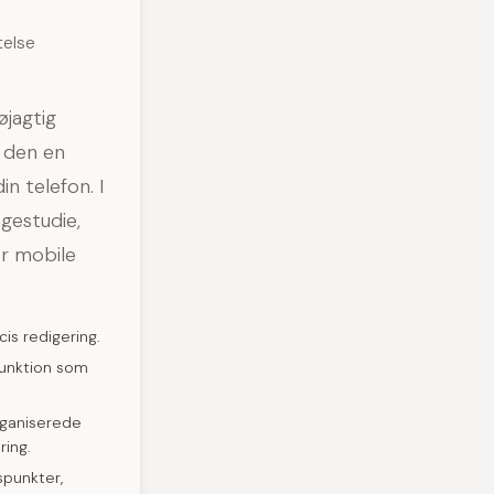
telse
øjagtig
r den en
in telefon. I
gestudie,
or mobile
is redigering.
funktion som
organiserede
ring.
spunkter,