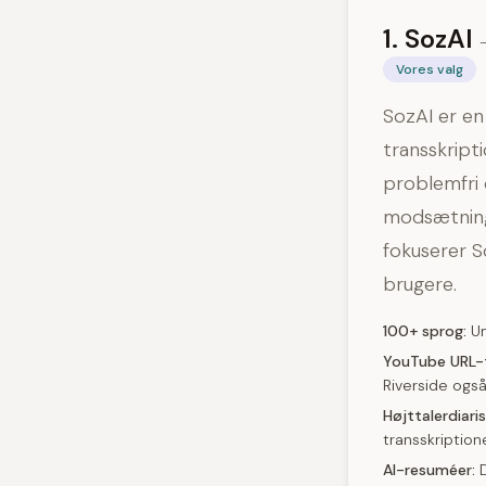
1. SozAI
Vores valg
SozAI er en
transskript
problemfri o
modsætning 
fokuserer S
brugere.
100+ sprog:
Un
YouTube URL-t
Riverside også
Højttalerdiaris
transskription
AI-resuméer:
D