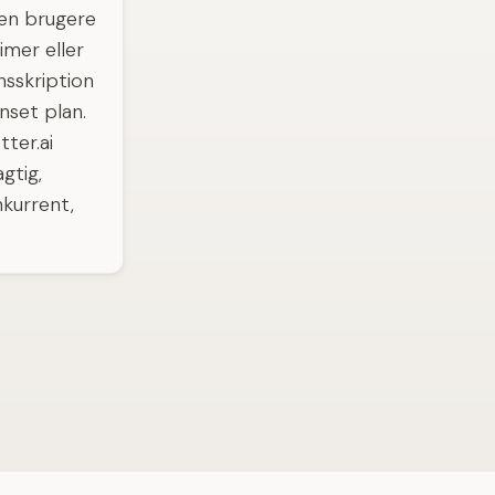
men brugere
imer eller
nsskription
set plan.
tter.ai
gtig,
nkurrent,