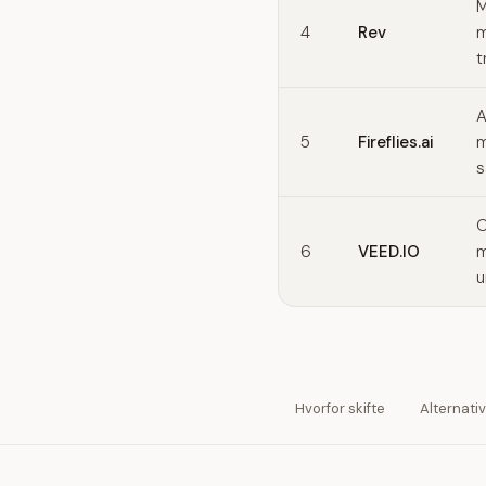
M
4
Rev
m
t
A
5
Fireflies.ai
m
s
O
6
VEED.IO
m
u
Hvorfor skifte
Alternati