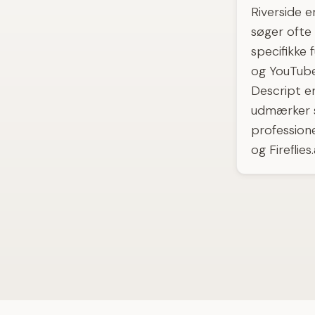
Riverside e
søger ofte 
specifikke 
og YouTube
Descript er
udmærker si
professione
og Fireflie