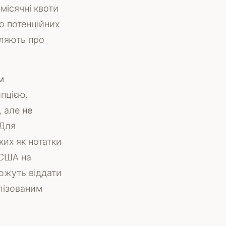
 місячні квоти
до потенційних
мляють про
м
пцією.
, але
не
 Для
ких як нотатки
 США на
можуть віддати
лізованим