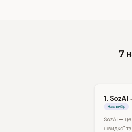
7 
1. SozAI
Наш вибір
SozAI — це
швидкої та 