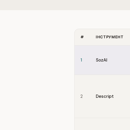
#
ІНСТРУМЕНТ
Quick comparison of River
1
SozAI
2
Descript