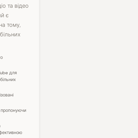
іо та відео
ий є
на тому,
більних
го
Tube для
обільних
ізовані
, пропонуючи
а
ефективною