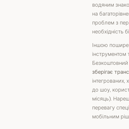
водяним знаком
на багаторівне
проблем з пер
необхідність 
Іншою поширен
інструментом т
Безкоштовний і
зберігає транс
інтегрованих, 
до шоу, корист
місяць). Нареш
перевагу спец
мобільним ріш