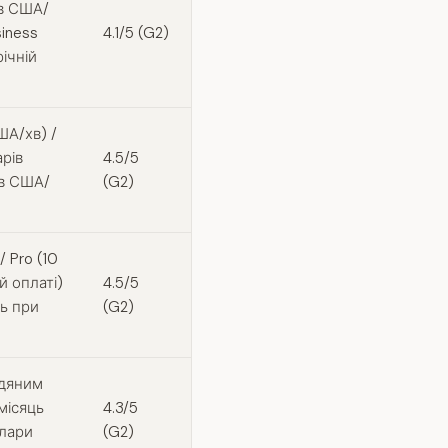
ів США/
siness
4.1/5 (G2)
ічній
ША/хв) /
рів
4.5/5
ів США/
(G2)
/ Pro (10
й оплаті)
4.5/5
ць при
(G2)
одяним
місяць
4.3/5
олари
(G2)