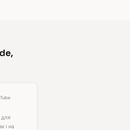
de,
uTube
 для
к і на