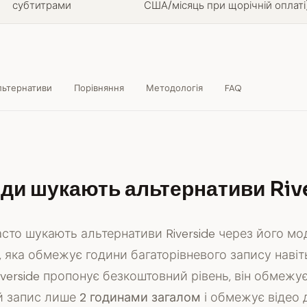
субтитрами
США/місяць при щорічній оплаті
льтернативи
Порівняння
Методологія
FAQ
ди шукають альтернативи Riv
асто шукають альтернативи Riverside через його мо
, яка обмежує години багаторівневого запису навіт
iverside пропонує безкоштовний рівень, він обмежу
й запис лише
2 годинами загалом
і обмежує відео 