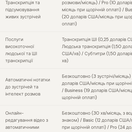
Транскрипція та
розмови/місяць) / Pro (10 долар
підсумовування
місяць при щорічній оплаті) / Bu
живих зустрічей
(20 доларів США/місяць при щор
оплаті)
Послуги
Транскрипція ШІ (0,25 доларів С
високоточної
Людська транскрипція (1,50 дола
людської та ШІ
США/хв) / Субтитри (1,50 долар
транскрипції
хв)
Безкоштовно (3 зустрічі/місяць) 
Автоматичні нотатки
доларів США/місяць при щорічні
до зустрічей та
/ Business (19 доларів США/міся
інтелект розмов
щорічній оплаті)
Онлайн-
Безкоштовно (30 хв/місяць, з в
редагування відео з
знаком) / Basic (12 доларів США/
автоматичними
при щорічній оплаті) / Pro (24 д