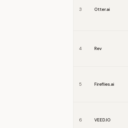
3
Otter.ai
4
Rev
5
Fireflies.ai
6
VEED.IO