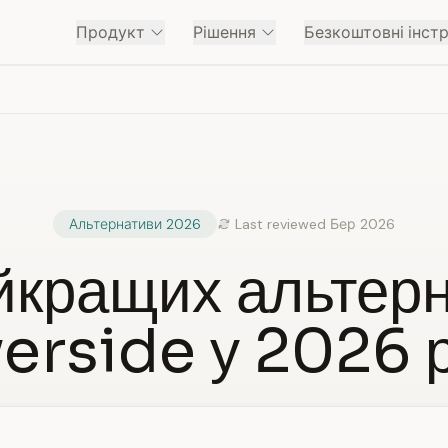
Продукт
Рішення
Безкоштовні інст
Альтернативи 2026
Last reviewed Бер 2026
йкращих альтер
verside у 2026 р