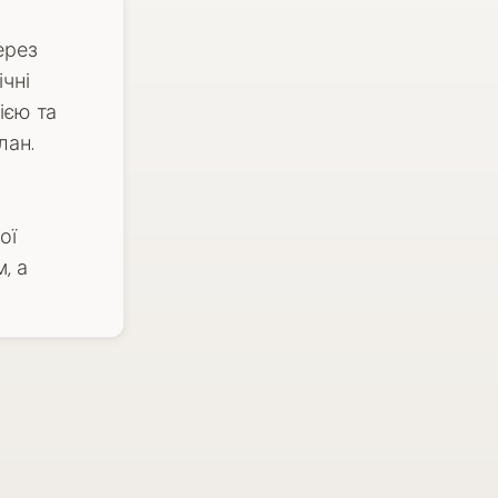
ерез
чні
ією та
лан.
ої
, а