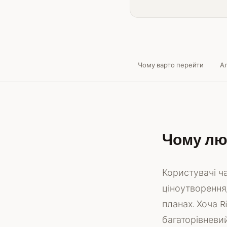
Чому варто перейти
А
Чому лю
Користувачі ч
ціноутворення
планах. Хоча R
багаторівневи