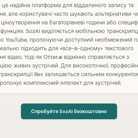
— це надійна платформа для віддаленого запису та
ня, але користувачі часто шукають альтернативи ч
 ціноутворення на багаторівневі години або специфі
 функціях. SozAI виділяється мобільною транскрипц
ю YouTube, пропонуючи доступний необмежений п
ідеально підходить для «все-в-одному» текстового
я відео, тоді як Otter.ai відмінно справляється з
цією живих зустрічей. Для високоточної, професійн
транскрипції Rev залишається сильним конкурентом
ai пропонує комплексний інтелект для зустрічей.
Спробуйте SozAI безкоштовно