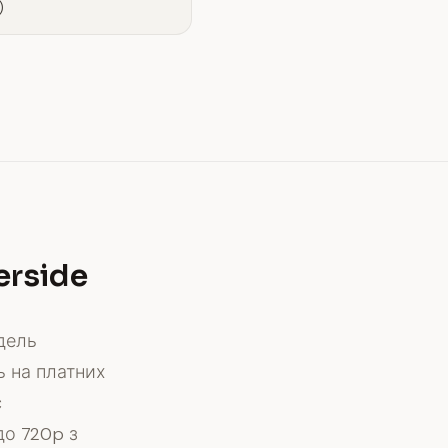
)
erside
дель
ь на платних
є
до 720p з