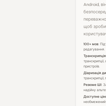
Android, в
безпосеред
переважно
щоб зроби
користувач
100+ мов:
Підт
редагування.
Транскрипція
транскрипції,
пристроїв.
Діаризація д
транскрипції,
Резюме ШІ:
За
надійну альте
Доступне цін
необмежений 