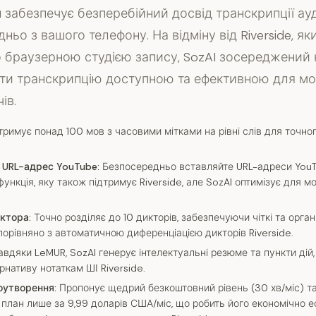
ін забезпечує безперебійний досвід транскрипції ауд
ньо з вашого телефону. На відміну від Riverside, як
 браузерною студією запису, SozAI зосереджений 
ти транскрипцію доступною та ефективною для мо
ів.
римує понад 100 мов з часовими мітками на рівні слів для точно
 URL-адрес YouTube:
Безпосередньо вставляйте URL-адреси You
 функція, яку також підтримує Riverside, але SozAI оптимізує для м
иктора:
Точно розділяє до 10 дикторів, забезпечуючи чіткі та орган
 порівняно з автоматичною диференціацією дикторів Riverside.
вдяки LeMUR, SozAI генерує інтелектуальні резюме та пункти дій
рнативу нотаткам ШІ Riverside.
оутворення:
Пропонує щедрий безкоштовний рівень (30 хв/міс) т
план лише за 9,99 доларів США/міс, що робить його економічно 