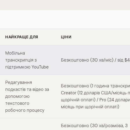
НАЙКРАЩЕ ДЛЯ
ЦІНИ
side alternatives
Мобільна
транскрипція з
Безкоштовно (30 хв/міс) / від $4
підтримкою YouTube
Редагування
Безкоштовно (1 година транскрип
подкастів та відео за
Creator (12 доларів США/місяць 
допомогою
щорічній оплаті) / Pro (24 дола
текстового
місяць при щорічній оплаті)
робочого процесу
Безкоштовно (30 хв/розмова, 3