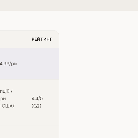
РЕЙТИНГ
4.99/рік
ції) /
при
4.4/5
ри США/
(G2)