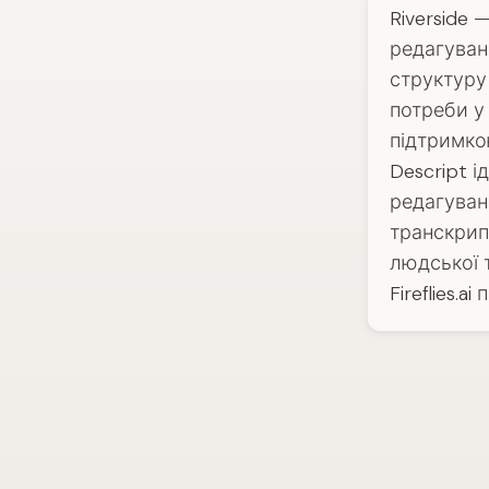
Riverside 
редагуван
структуру
потреби у
підтримко
Descript 
редагуванн
транскрип
людської 
Fireflies.