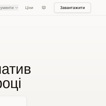
рументи
Ціни
Завантажити
натив
оці