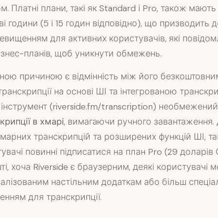
. Платні плани, такі як Standard і Pro, також мають
ві години (5 і 15 годин відповідно), що призводить 
евищенням для активних користувачів, які повідо
бізнес-планів, щоб уникнути обмежень.
ою причиною є відмінність між його безкоштовни
ранскрипції на основі ШІ та інтегрованою транскри
нструмент (riverside.fm/transcription) необмежений
крипції в хмарі
, вимагаючи ручного завантаження.
хмарних транскрипцій та розширених функцій ШІ, та
увачі повинні підписатися на план Pro (29 доларів
ті, хоча Riverside є браузерним, деякі користувачі 
іалізованим настільним додаткам або більш спеціа
енням для транскрипції.