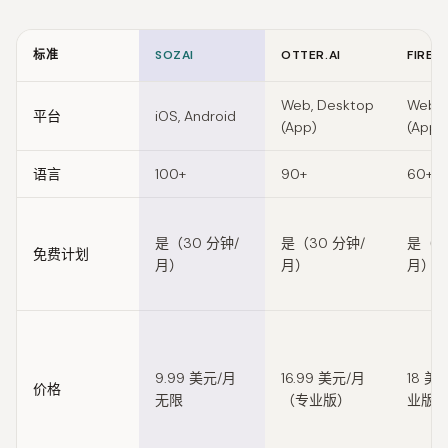
标准
SOZAI
OTTER.AI
FIREFL
Feature comparison of TurboScribe alternatives
Web, Desktop
Web, 
平台
iOS, Android
(App)
(App)
语言
100+
90+
60+
是（30 分钟/
是（30 分钟/
是（3
免费计划
月）
月）
月）
9.99 美元/月
16.99 美元/月
18 美
价格
无限
（专业版）
业版