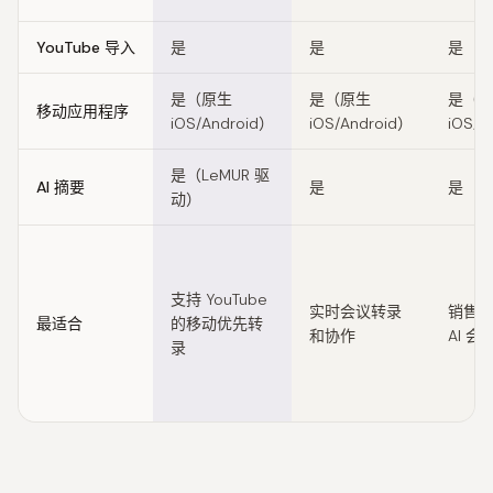
YouTube 导入
是
是
是
是（原生
是（原生
是（
移动应用程序
iOS/Android）
iOS/Android）
iOS/A
是（LeMUR 驱
AI 摘要
是
是
动）
支持 YouTube
实时会议转录
销售
最适合
的移动优先转
和协作
AI 
录