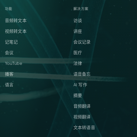
功能
解决方案
音频转文本
访谈
视频转文本
讲座
记笔记
会议记录
会议
医疗
YouTube
法律
播客
语音备忘
语言
AI 写作
摘要
音频翻译
视频翻译
文本转语音