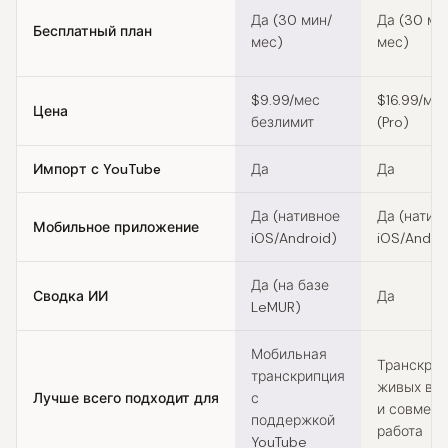
Да (30 мин/
Да (30 ми
Бесплатный план
мес)
мес)
$9.99/мес
$16.99/ме
Цена
безлимит
(Pro)
Импорт с YouTube
Да
Да
Да (нативное
Да (натив
Мобильное приложение
iOS/Android)
iOS/Andro
Да (на базе
Сводка ИИ
Да
LeMUR)
Мобильная
Транскри
транскрипция
живых вс
Лучше всего подходит для
с
и совмест
поддержкой
работа
YouTube