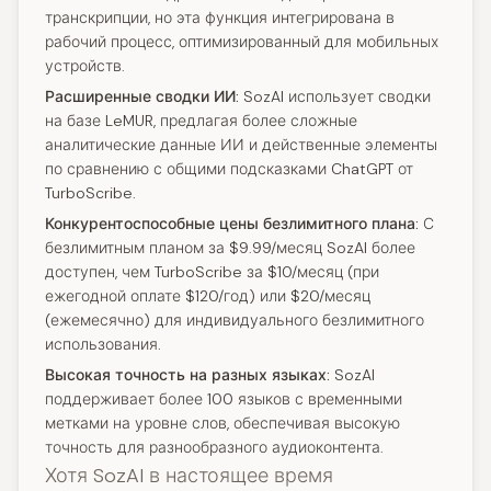
транскрипции, но эта функция интегрирована в
рабочий процесс, оптимизированный для мобильных
устройств.
Расширенные сводки ИИ:
SozAI использует сводки
на базе LeMUR, предлагая более сложные
аналитические данные ИИ и действенные элементы
по сравнению с общими подсказками ChatGPT от
TurboScribe.
Конкурентоспособные цены безлимитного плана:
С
безлимитным планом за $9.99/месяц SozAI более
доступен, чем TurboScribe за $10/месяц (при
ежегодной оплате $120/год) или $20/месяц
(ежемесячно) для индивидуального безлимитного
использования.
Высокая точность на разных языках:
SozAI
поддерживает более 100 языков с временными
метками на уровне слов, обеспечивая высокую
точность для разнообразного аудиоконтента.
Хотя SozAI в настоящее время