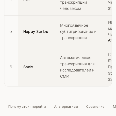
транскрипции
Чел
человеком
$1.
ИИ:
Многоязычное
мин
5
Happy Scribe
субтитрирование и
Чел
транскрипция
€2.
Ста
Автоматическая
$10/
транскрипция для
6
Sonix
Пре
исследователей и
$5/ч
СМИ
$22
Почему стоит перейти
Альтернативы
Сравнение
М