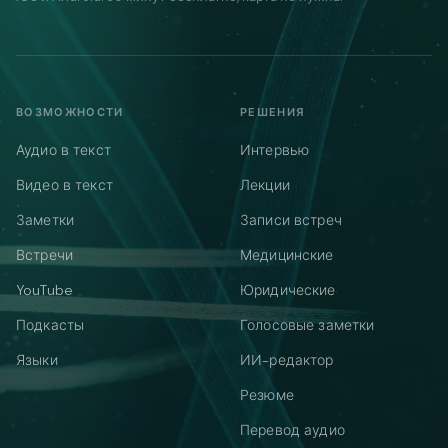
ВОЗМОЖНОСТИ
РЕШЕНИЯ
Аудио в текст
Интервью
Видео в текст
Лекции
Заметки
Записи встреч
Встречи
Медицинские
YouTube
Юридические
Подкасты
Голосовые заметки
Языки
ИИ-редактор
Резюме
Перевод аудио