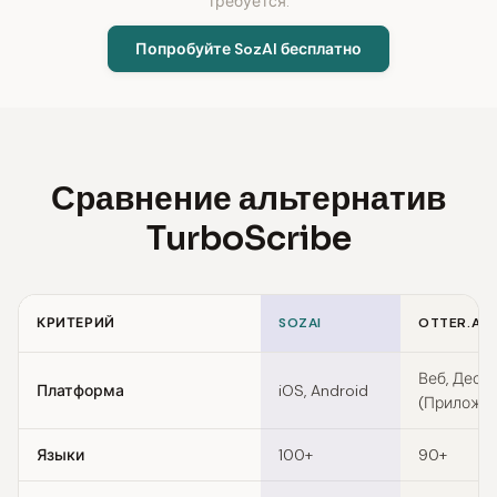
требуется.
Попробуйте SozAI бесплатно
Сравнение альтернатив
TurboScribe
КРИТЕРИЙ
SOZAI
OTTER.AI
Feature comparison of TurboScribe alternatives
Веб, Деск
Платформа
iOS, Android
(Приложе
Языки
100+
90+