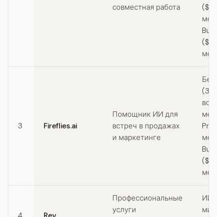
совместная работа
($16
меся
Busi
($3
мес
Бес
(3
вст
Помощник ИИ для
меся
3
Fireflies.ai
встреч в продажах
Pro 
и маркетинге
меся
Busi
($29
мес
Профессиональные
ИИ: 
услуги
мин
4
Rev