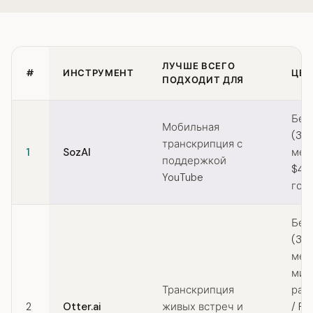
ЛУЧШЕ ВСЕГО
#
ИНСТРУМЕНТ
ЦЕ
ПОДХОДИТ ДЛЯ
Quick comparison of TurboScribe alternatives
Бес
Мобильная
(30
транскрипция с
1
SozAI
мес)
поддержкой
$44
YouTube
год
Бес
(30
мес
мин
Транскрипция
раз
2
Otter.ai
живых встреч и
/ Pr