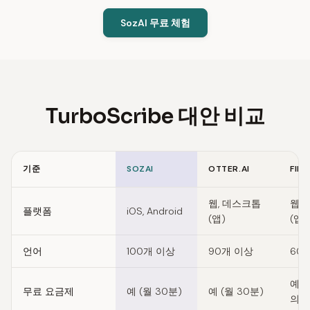
SozAI 무료 체험
TurboScribe 대안 비교
기준
SOZAI
OTTER.AI
FIRE
Feature comparison of TurboScribe alternatives
웹, 데스크톱
웹,
플랫폼
iOS, Android
(앱)
(앱)
언어
100개 이상
90개 이상
60
예 (
무료 요금제
예 (월 30분)
예 (월 30분)
의)