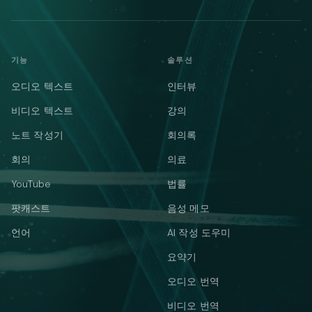
기능
솔루션
오디오 텍스트
인터뷰
비디오 텍스트
강의
노트 작성기
회의록
회의
의료
YouTube
법률
팟캐스트
음성 메모
언어
AI 작성 도우미
요약기
오디오 번역
비디오 번역