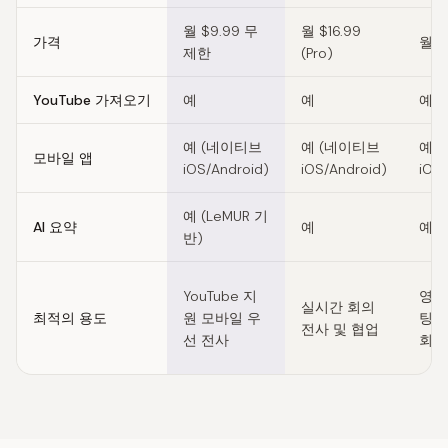
월 $9.99 무
월 $16.99
가격
월 $1
제한
(Pro)
YouTube 가져오기
예
예
예
예 (네이티브
예 (네이티브
예 
모바일 앱
iOS/Android)
iOS/Android)
iOS/
예 (LeMUR 기
AI 요약
예
예
반)
YouTube 지
영업
실시간 회의
최적의 용도
원 모바일 우
팅을 
전사 및 협업
선 전사
회의