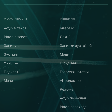
МОЖЛИВОСТІ
РІШЕННЯ
Аудіо в текст
Інтерв'ю
Відео в текст
Лекції
Записувач
Записки зустрічей
Зустрічі
Медичні
YouTube
Юридичні
Подкасти
Голосові нотатки
Мови
AI-редактор
Резюме
Аудіо переклад
Відео переклад