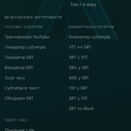
Текст в мову
БЕЗКОШТОВНІ ІНСТРУМЕНТИ
YOUTUBE І СУБТИТРИ
КОНВЕРТАЦІЯ СУБТИТРІВ
Транскрипція YouTube
Конвертер субтитрів
Генератор субтитрів
VTT ↔ SRT
Генератор SRT
SRT у VTT
Валідатор SRT
SBV у SRT
Зсув часу
ASS у SRT
Субтитри в текст
TXT у SRT
Об’єднати SRT
SRT у TXT
SRT to Word
ТЕКСТ І ЧАС
Лічильник слів