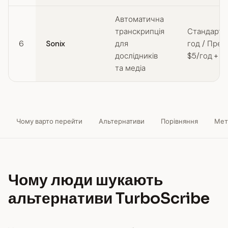
Автоматична
транскрипція
Стандарт: 
6
Sonix
для
год / Прем
дослідників
$5/год + $
та медіа
Чому варто перейти
Альтернативи
Порівняння
Мет
Чому люди шукають
альтернативи TurboScribe