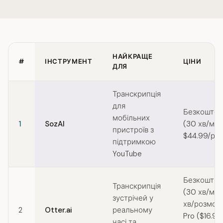
НАЙКРАЩЕ
#
ІНСТРУМЕНТ
ЦІНИ
ДЛЯ
Quick comparison of TurboScribe alternatives
Транскрипція
для
Безкоштов
мобільних
1
SozAI
(30 хв/міс)
пристроїв з
$44.99/рік
підтримкою
YouTube
Безкоштов
Транскрипція
(30 хв/міс,
зустрічей у
хв/розмова
2
Otter.ai
реальному
Pro ($16.99
часі та