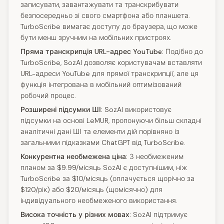
записувати, завантажувати та транскрибувати
безпосередньо зі свого смартфона або планшета.
TurboScribe вимагає доступу до браузера, що може
бути менш зручним на мобільних пристроях.
Пряма транскрипція URL-адрес YouTube:
Подібно до
TurboScribe, SozAI дозволяє користувачам вставляти
URL-адреси YouTube для прямої транскрипції, але ця
функція інтегрована в мобільний оптимізований
робочий процес.
Розширені підсумки ШІ:
SozAI використовує
підсумки на основі LeMUR, пропонуючи більш складні
аналітичні дані ШІ та елементи дій порівняно із
загальними підказками ChatGPT від TurboScribe.
Конкурентна необмежена ціна:
З необмеженим
планом за $9.99/місяць SozAI є доступнішим, ніж
TurboScribe за $10/місяць (оплачується щорічно за
$120/рік) або $20/місяць (щомісячно) для
індивідуального необмеженого використання.
Висока точність у різних мовах:
SozAI підтримує