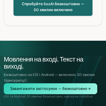
Спробуйте SozAI безкоштовно —
30 хвилин включено
Мовлення на вході. Текст на
виході.
Безкоштовно на iOS і Android — включено 30 хвилин
транскрипції.
Завантажити застосунок — безкоштовно
iOS та Android. 30 хвилин безкоштовно, картка не потрібна.