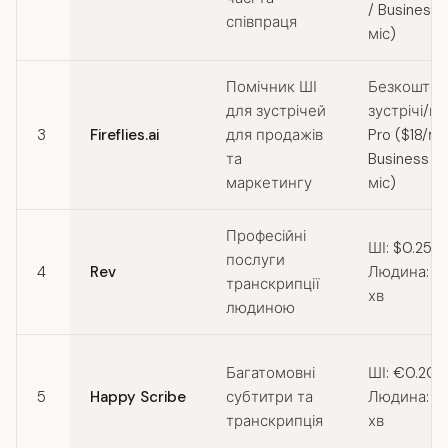
/ Business 
співпраця
міс)
Помічник ШІ
Безкоштов
для зустрічей
зустрічі/міс
3
Fireflies.ai
для продажів
Pro ($18/міс
та
Business (
маркетингу
міс)
Професійні
ШІ: $0.25/х
послуги
4
Rev
Людина: $1
транскрипції
хв
людиною
Багатомовні
ШІ: €0.20/х
5
Happy Scribe
субтитри та
Людина: €
транскрипція
хв