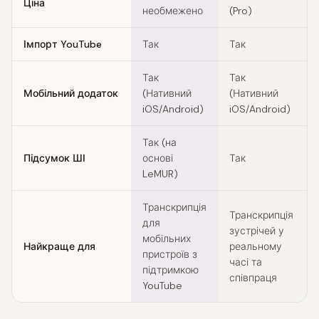
Ціна
необмежено
(Pro)
Імпорт YouTube
Так
Так
Так
Так
Мобільний додаток
(Нативний
(Нативний
iOS/Android)
iOS/Android)
Так (на
Підсумок ШІ
основі
Так
LeMUR)
Транскрипція
Транскрипція
для
зустрічей у
мобільних
Найкраще для
реальному
пристроїв з
часі та
підтримкою
співпраця
YouTube