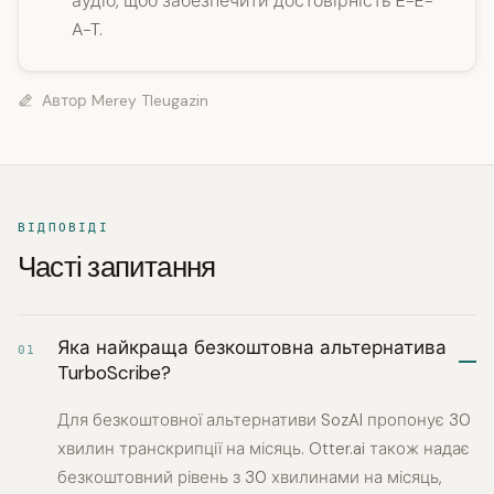
аудіо, щоб забезпечити достовірність E-E-
A-T.
Автор
Merey Tleugazin
ВІДПОВІДІ
Часті запитання
Яка найкраща безкоштовна альтернатива
01
TurboScribe?
Для безкоштовної альтернативи SozAI пропонує 30
хвилин транскрипції на місяць. Otter.ai також надає
безкоштовний рівень з 30 хвилинами на місяць,