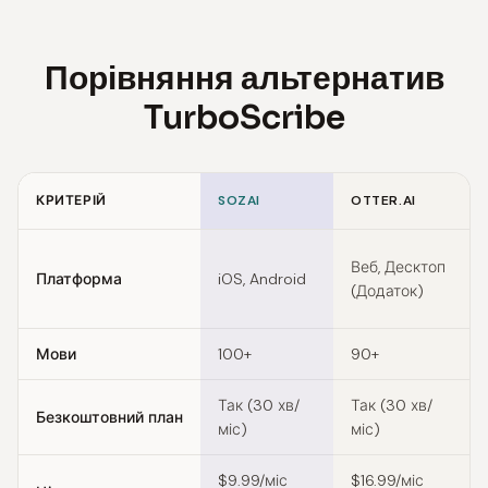
Порівняння альтернатив
TurboScribe
КРИТЕРІЙ
SOZAI
OTTER.AI
Feature comparison of TurboScribe alternatives
Веб, Десктоп
Платформа
iOS, Android
(Додаток)
Мови
100+
90+
Так (30 хв/
Так (30 хв/
Безкоштовний план
міс)
міс)
$9.99/міс
$16.99/міс