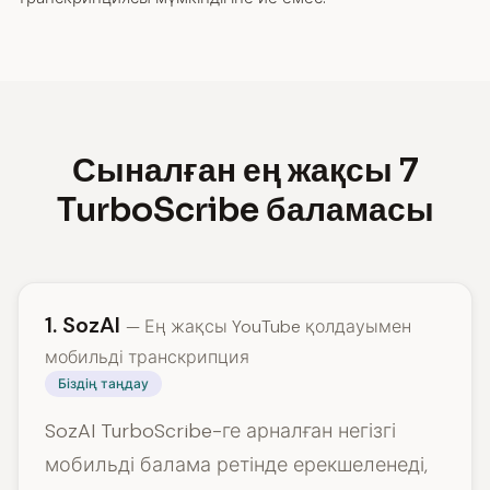
Сыналған ең жақсы 7
TurboScribe баламасы
1. SozAI
— Ең жақсы YouTube қолдауымен
мобильді транскрипция
Біздің таңдау
SozAI TurboScribe-ге арналған негізгі
мобильді балама ретінде ерекшеленеді,