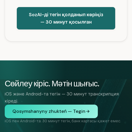
SozAI-ді тегін қолданып көріңіз
— 30 минут қосылған
Сөйлеу кіріс. Мәтін шығыс.
iOS және Android-та тегін — 30 минут транскрипция
кіреді.
Qosymshanyny zhukteń — Tegin
iOS пен Android-та. 30 минут тегін, банк картасы қажет емес.