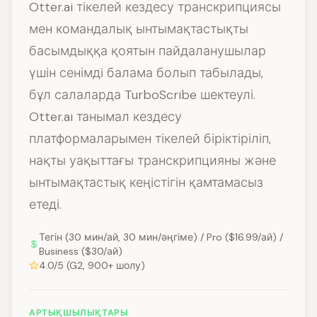
Otter.ai тікелей кездесу транскрипциясы
мен командалық ынтымақтастықты
басымдыққа қоятын пайдаланушылар
үшін сенімді балама болып табылады,
бұл салаларда TurboScribe шектеулі.
Otter.ai танымал кездесу
платформаларымен тікелей біріктіріліп,
нақты уақыттағы транскрипцияны және
ынтымақтастық кеңістігін қамтамасыз
етеді.
Тегін (30 мин/ай, 30 мин/әңгіме) / Pro ($16.99/ай) /
Business ($30/ай)
4.0/5 (G2, 900+ шолу)
АРТЫҚШЫЛЫҚТАРЫ