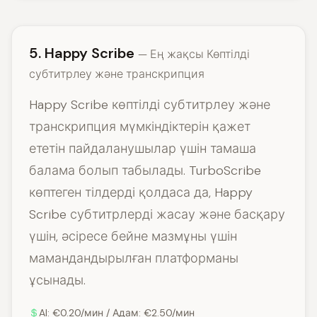
5. Happy Scribe
— Ең жақсы Көптілді
субтитрлеу және транскрипция
Happy Scribe көптілді субтитрлеу және
транскрипция мүмкіндіктерін қажет
ететін пайдаланушылар үшін тамаша
балама болып табылады. TurboScribe
көптеген тілдерді қолдаса да, Happy
Scribe субтитрлерді жасау және басқару
үшін, әсіресе бейне мазмұны үшін
мамандандырылған платформаны
ұсынады.
AI: €0.20/мин / Адам: €2.50/мин