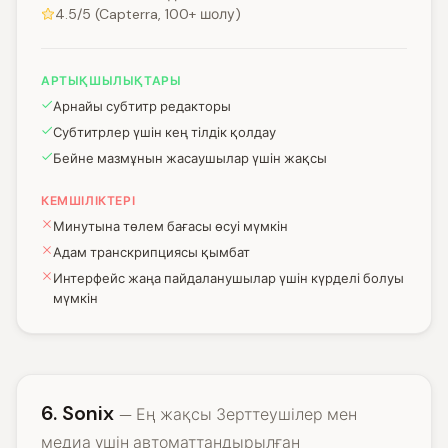
4.5/5 (Capterra, 100+ шолу)
АРТЫҚШЫЛЫҚТАРЫ
Арнайы субтитр редакторы
Субтитрлер үшін кең тілдік қолдау
Бейне мазмұнын жасаушылар үшін жақсы
КЕМШІЛІКТЕРІ
Минутына төлем бағасы өсуі мүмкін
Адам транскрипциясы қымбат
Интерфейс жаңа пайдаланушылар үшін күрделі болуы
мүмкін
6. Sonix
— Ең жақсы Зерттеушілер мен
медиа үшін автоматтандырылған