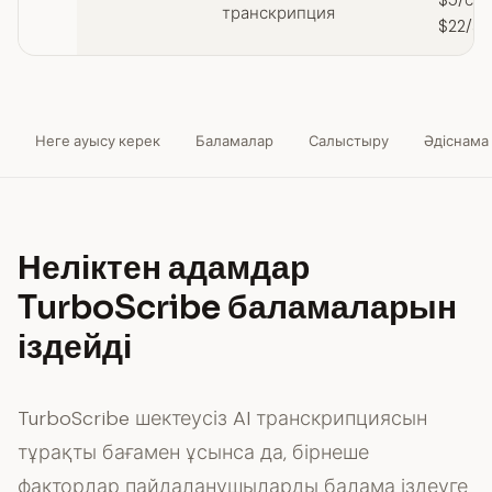
$5/сағ
транскрипция
$22/ай
Неге ауысу керек
Баламалар
Салыстыру
Әдіснама
Неліктен адамдар
TurboScribe баламаларын
іздейді
TurboScribe шектеусіз AI транскрипциясын
тұрақты бағамен ұсынса да, бірнеше
факторлар пайдаланушыларды балама іздеуге