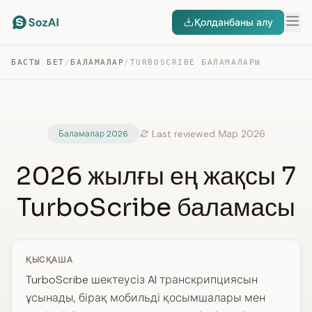
Қолданбаны алу
БАСТЫ БЕТ
/
БАЛАМАЛАР
/
TURBOSCRIBE БАЛАМАЛАРЫ
Last reviewed Мар 2026
Баламалар 2026
2026 жылғы ең жақсы 7
TurboScribe баламасы
ҚЫСҚАША
TurboScribe шектеусіз AI транскрипциясын
ұсынады, бірақ мобильді қосымшалары мен