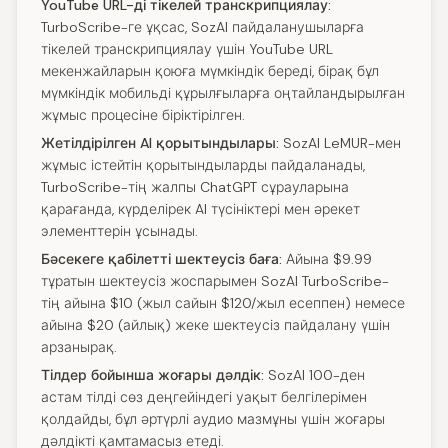
YouTube URL-ді тікелей транскрипциялау:
TurboScribe-ге ұқсас, SozAI пайдаланушыларға
тікелей транскрипциялау үшін YouTube URL
мекенжайларын қоюға мүмкіндік береді, бірақ бұл
мүмкіндік мобильді құрылғыларға оңтайландырылған
жұмыс процесіне біріктірілген.
Жетілдірілген AI қорытындылары:
SozAI LeMUR-мен
жұмыс істейтін қорытындыларды пайдаланады,
TurboScribe-тің жалпы ChatGPT сұрауларына
қарағанда, күрделірек AI түсініктері мен әрекет
элементтерін ұсынады.
Бәсекеге қабілетті шектеусіз баға:
Айына $9.99
тұратын шектеусіз жоспарымен SozAI TurboScribe-
тің айына $10 (жыл сайын $120/жыл есеппен) немесе
айына $20 (айлық) жеке шектеусіз пайдалану үшін
арзанырақ.
Тілдер бойынша жоғары дәлдік:
SozAI 100-ден
астам тілді сөз деңгейіндегі уақыт белгілерімен
қолдайды, бұл әртүрлі аудио мазмұны үшін жоғары
дәлдікті қамтамасыз етеді.