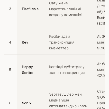
кездес
Сату және
/ Pro (
3
Fireflies.ai
маркетинг үшін AI
ай) /
кездесу көмекшісі
Busine
($29/а
Кәсіби адам
AI: $0.
4
Rev
транскрипция
мин / 
қызметтері
$1.50/
AI: €0.
Happy
Көптілді субтитрлеу
5
мин / 
Scribe
және транскрипция
€2.50
Станд
Зерттеушілер мен
$10/сағ
медиа үшін
6
Sonix
Преми
автоматтандырылған