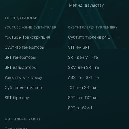
Мәтінді дауыстау
ТЕГІН ҚҰРАЛДАР
YOUTUBE ЖӘНЕ СУБТИТРЛЕР
СУБТИТРЛЕРДІ ТҮРЛЕНДІРУ
YouTube Транскрипция
Субтитр түрлендіргіші
Субтитр генераторы
VTT ↔ SRT
SRT генераторы
SRT-ден VTT-ге
SRT валидаторы
SBV-ден SRT-ге
Уақытты ығыстыру
ASS-тен SRT-ге
Субтитрден мәтінге
TXT-тен SRT-ке
SRT біріктіру
SRT-тен TXT-ке
SRT to Word
МӘТІН ЖӘНЕ УАҚЫТ