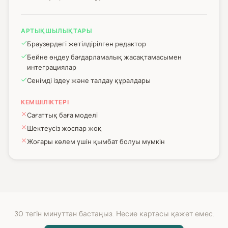
АРТЫҚШЫЛЫҚТАРЫ
Браузердегі жетілдірілген редактор
Бейне өңдеу бағдарламалық жасақтамасымен
интеграциялар
Сенімді іздеу және талдау құралдары
КЕМШІЛІКТЕРІ
Сағаттық баға моделі
Шектеусіз жоспар жоқ
Жоғары көлем үшін қымбат болуы мүмкін
30 тегін минуттан бастаңыз. Несие картасы қажет емес.