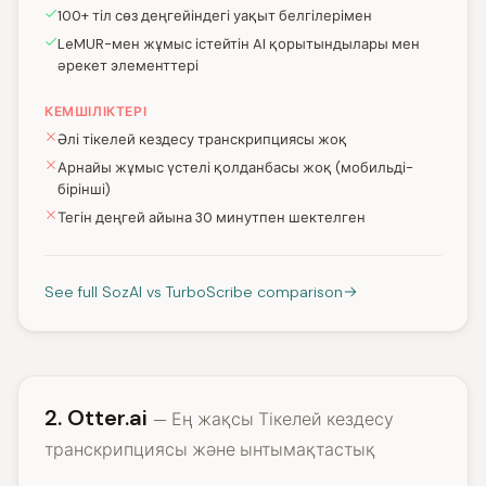
100+ тіл сөз деңгейіндегі уақыт белгілерімен
LeMUR-мен жұмыс істейтін AI қорытындылары мен
әрекет элементтері
КЕМШІЛІКТЕРІ
Әлі тікелей кездесу транскрипциясы жоқ
Арнайы жұмыс үстелі қолданбасы жоқ (мобильді-
бірінші)
Тегін деңгей айына 30 минутпен шектелген
See full SozAI vs TurboScribe comparison
2. Otter.ai
— Ең жақсы Тікелей кездесу
транскрипциясы және ынтымақтастық