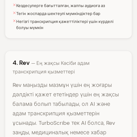
Кездесулерге бағытталған, жалпы аудиоға аз
Тегін жоспарда шектеулі мүмкіндіктер бар
Негізгі транскрипция қажеттіліктері үшін күрделі
болуы мүмкін
4. Rev
— Ең жақсы Кәсіби адам
транскрипция қызметтері
Rev маңызды мазмұн үшін ең жоғары
дәлдікті қажет ететіндер үшін ең жақсы
балама болып табылады, ол AI және
адам транскрипция қызметтерін
ұсынады. TurboScribe тек AI болса, Rev
заңды, медициналық немесе хабар