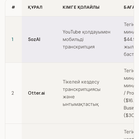
#
ҚҰРАЛ
КІМГЕ ҚОЛАЙЛЫ
БАҒАЛ
Quick comparison of TurboScribe alternatives
Тегін 
YouTube қолдауымен
мин/ай
1
SozAI
мобильді
$44.99
транскрипция
жылда
баста
Тегін 
мин/ай
Тікелей кездесу
мин/әң
транскрипциясы
2
Otter.ai
/ Pro
және
($16.99
ынтымақтастық
Busine
($30/а
Тегін (