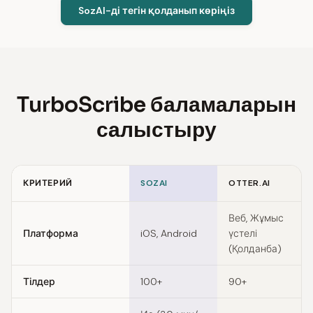
SozAI-ді тегін қолданып көріңіз
TurboScribe баламаларын
салыстыру
КРИТЕРИЙ
SOZAI
OTTER.AI
Feature comparison of TurboScribe alternatives
Веб, Жұмыс
Платформа
iOS, Android
үстелі
(Қолданба)
Тілдер
100+
90+