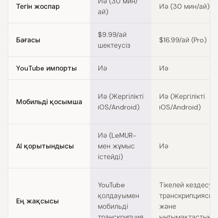
Иә (30 мин/
Тегін жоспар
Иә (30 мин/ай)
ай)
$9.99/ай
Бағасы
$16.99/ай (Pro)
шектеусіз
YouTube импорты
Иә
Иә
Иә (Жергілікті
Иә (Жергілікті
Мобильді қосымша
iOS/Android)
iOS/Android)
Иә (LeMUR-
AI қорытындысы
мен жұмыс
Иә
істейді)
YouTube
Тікелей кездесу
қолдауымен
транскрипциясы
Ең жақсысы
мобильді
және
транскрипция
ынтымақтастық