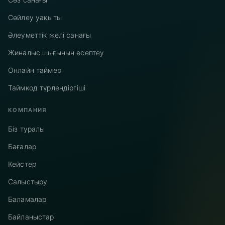
Сөз санағы
Сөйлеу уақыты
Әлеуметтік желі санағы
Жиналыс шығынын есептеу
Онлайн таймер
Таймкод түрлендіргіші
КОМПАНИЯ
Біз туралы
Бағалар
Кейстер
Салыстыру
Баламалар
Байланыстар