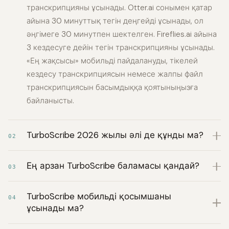
транскрипцияны ұсынады. Otter.ai сонымен қатар
айына 30 минуттық тегін деңгейді ұсынады, ол
әңгімеге 30 минутпен шектелген. Fireflies.ai айына
3 кездесуге дейін тегін транскрипцияны ұсынады.
«Ең жақсысы» мобильді пайдалануды, тікелей
кездесу транскрипциясын немесе жалпы файл
транскрипциясын басымдыққа қоятыныңызға
байланысты.
TurboScribe 2026 жылы әлі де құнды ма?
02
Ең арзан TurboScribe баламасы қандай?
03
TurboScribe мобильді қосымшаны
04
ұсынады ма?