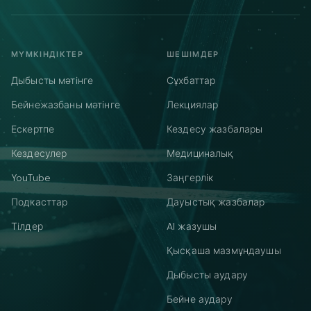
МҮМКІНДІКТЕР
ШЕШІМДЕР
Дыбысты мәтінге
Сұхбаттар
Бейнежазбаны мәтінге
Лекциялар
Ескертпе
Кездесу жазбалары
Кездесулер
Медициналық
YouTube
Заңгерлік
Подкасттар
Дауыстық жазбалар
Тілдер
AI жазушы
Қысқаша мазмұндаушы
Дыбысты аудару
Бейне аудару