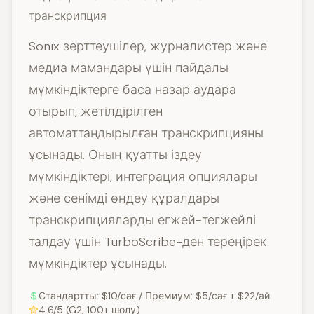
транскрипция
Sonix зерттеушілер, журналистер және
медиа мамандары үшін пайдалы
мүмкіндіктерге баса назар аудара
отырып, жетілдірілген
автоматтандырылған транскрипцияны
ұсынады. Оның қуатты іздеу
мүмкіндіктері, интеграция опциялары
және сенімді өңдеу құралдары
транскрипцияларды егжей-тегжейлі
талдау үшін TurboScribe-ден тереңірек
мүмкіндіктер ұсынады.
Стандартты: $10/сағ / Премиум: $5/сағ + $22/ай
4.6/5 (G2, 100+ шолу)