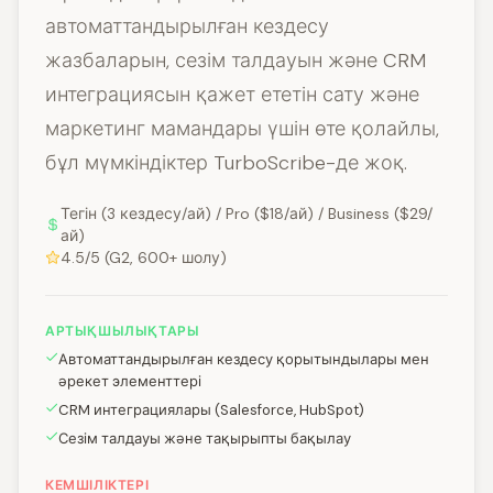
автоматтандырылған кездесу
жазбаларын, сезім талдауын және CRM
интеграциясын қажет ететін сату және
маркетинг мамандары үшін өте қолайлы,
бұл мүмкіндіктер TurboScribe-де жоқ.
Тегін (3 кездесу/ай) / Pro ($18/ай) / Business ($29/
ай)
4.5/5 (G2, 600+ шолу)
АРТЫҚШЫЛЫҚТАРЫ
Автоматтандырылған кездесу қорытындылары мен
әрекет элементтері
CRM интеграциялары (Salesforce, HubSpot)
Сезім талдауы және тақырыпты бақылау
КЕМШІЛІКТЕРІ