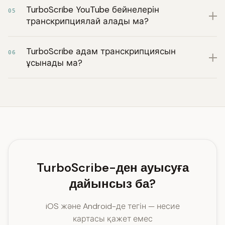
TurboScribe YouTube бейнелерін
05
транскрипциялай алады ма?
TurboScribe адам транскрипциясын
06
ұсынады ма?
TurboScribe-ден ауысуға
дайынсыз ба?
iOS және Android-де тегін — несие
картасы қажет емес