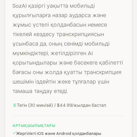
SozAI қазіргі уақытта мобильді
құрылғыларға назар аударса және
жұмыс үстелі қолданбасын немесе
тікелей кездесу транскрипциясын
ұсынбаса да, оның сенімді мобильді
мүмкіндіктері, жетілдірілген AI
қорытындылары және бәсекеге қабілетті
бағасы оны жолда қуатты транскрипция
шешімін іздейтін жеке тұлғалар үшін
тамаша таңдау етеді.
Тегін (30 мин/ай) / $44.99/жылдан бастап
АРТЫҚШЫЛЫҚТАРЫ
Жергілікті iOS және Android қолданбалары