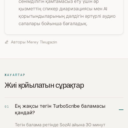
сенімділігін қамтамасыз ету үшін әр
қызметтің спикер диаризациясы мен AI
қорытындыларының дәлдігін әртүрлі аудио
сапалары бойынша бағаладық.
Авторы
Merey Tleugazin
ЖАУАПТАР
Жиі қойылатын сұрақтар
Ең жақсы тегін TurboScribe баламасы
01
қандай?
Тегін балама ретінде SozAI айына 30 минут