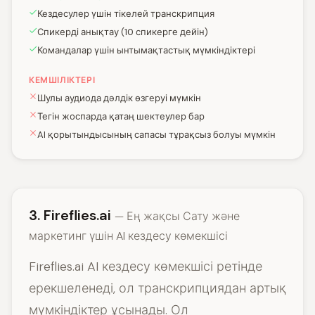
Кездесулер үшін тікелей транскрипция
Спикерді анықтау (10 спикерге дейін)
Командалар үшін ынтымақтастық мүмкіндіктері
КЕМШІЛІКТЕРІ
Шулы аудиода дәлдік өзгеруі мүмкін
Тегін жоспарда қатаң шектеулер бар
AI қорытындысының сапасы тұрақсыз болуы мүмкін
3. Fireflies.ai
— Ең жақсы Сату және
маркетинг үшін AI кездесу көмекшісі
Fireflies.ai AI кездесу көмекшісі ретінде
ерекшеленеді, ол транскрипциядан артық
мүмкіндіктер ұсынады. Ол