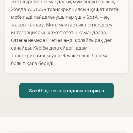
жетілдірілген командалық мүмкіндіктері жоқ.
Жолда YouTube транскрипциясын қажет ететін
мобильді пайдаланушылар үшін SozAI - ең
жақсы таңдау. Ынтымақтастық пен кездесу
интеграциясын қажет ететін командалар
Otter.ai немесе Fireflies.ai-ді қолайлырақ деп
санайды. Кәсіби деңгейдегі адам
транскрипциясы үшін Rev жетекші балама
болып қала береді.
SozAI-ді тегін қолданып көріңіз