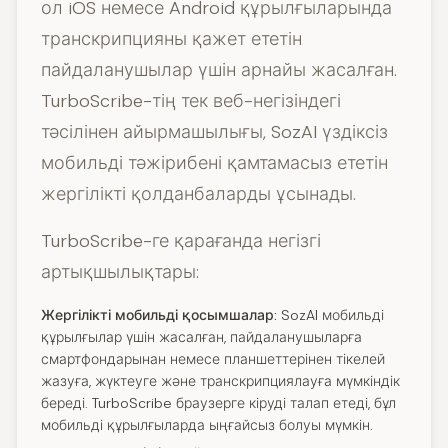
ол iOS немесе Android құрылғыларында
транскрипцияны қажет ететін
пайдаланушылар үшін арнайы жасалған.
TurboScribe-тің тек веб-негізіндегі
тәсілінен айырмашылығы, SozAI үздіксіз
мобильді тәжірибені қамтамасыз ететін
жергілікті қолданбаларды ұсынады.
TurboScribe-ге қарағанда негізгі
артықшылықтары:
Жергілікті мобильді қосымшалар:
SozAI мобильді
құрылғылар үшін жасалған, пайдаланушыларға
смартфондарынан немесе планшеттерінен тікелей
жазуға, жүктеуге және транскрипциялауға мүмкіндік
береді. TurboScribe браузерге кіруді талап етеді, бұл
мобильді құрылғыларда ыңғайсыз болуы мүмкін.