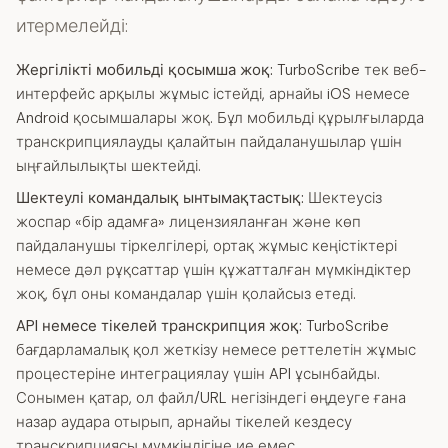
итермелейді:
Жергілікті мобильді қосымша жоқ:
TurboScribe тек веб-
интерфейс арқылы жұмыс істейді, арнайы iOS немесе
Android қосымшалары жоқ. Бұл мобильді құрылғыларда
транскрипциялауды қалайтын пайдаланушылар үшін
ыңғайлылықты шектейді.
Шектеулі командалық ынтымақтастық:
Шектеусіз
жоспар «бір адамға» лицензияланған және көп
пайдаланушы тіркелгілері, ортақ жұмыс кеңістіктері
немесе дәл рұқсаттар үшін құжатталған мүмкіндіктер
жоқ, бұл оны командалар үшін қолайсыз етеді.
API немесе тікелей транскрипция жоқ:
TurboScribe
бағдарламалық қол жеткізу немесе реттелетін жұмыс
процестеріне интеграциялау үшін API ұсынбайды.
Сонымен қатар, ол файл/URL негізіндегі өңдеуге ғана
назар аудара отырып, арнайы тікелей кездесу
транскрипциясы мүмкіндігіне ие емес.