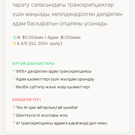
тарату сапасындағы транскрипциялар
үшін маңызды, кепілдендірілген дәлдікпен
адам басқаратын опцияны ұсынады.
AI: $0.25/мин / Адам: $1.50/мин
4.4/5 (G2, 200+ шолу)
АРТЫҚШЫЛЫҚТАРЫ
99%+ дәлдікпен адам транскрипциясы
Адам қызметтері үшін жылдам орындау
Кәсіби субтитр және жазу қызметтері
КЕМШІЛІКТЕРІ
Тек AI-дан айтарлықтай қымбат
Шектеусіз AI жоспары жоқ
AI транскрипциясы адамға қарағанда дәл емес