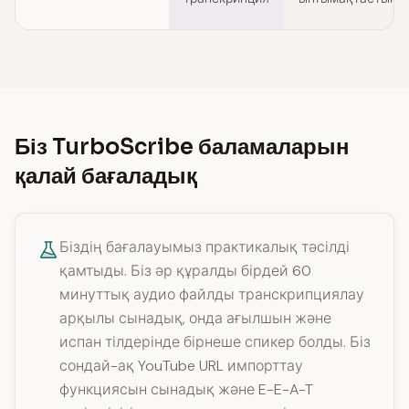
Біз TurboScribe баламаларын
қалай бағаладық
Біздің бағалауымыз практикалық тәсілді
қамтыды. Біз әр құралды бірдей 60
минуттық аудио файлды транскрипциялау
арқылы сынадық, онда ағылшын және
испан тілдерінде бірнеше спикер болды. Біз
сондай-ақ YouTube URL импорттау
функциясын сынадық және E-E-A-T