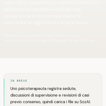
caso con il consenso, poi usa trascrizioni con
etichette dei parlanti e riepiloghi per
preparare le note in serata invece di
riascoltare le registrazioni dopo il lavoro.
Etichette dei parlanti nel 99% delle trascrizioni
Contenuti in oltre 20 lingue
Elaborati file fino a 2.8 ore
IN BREVE
Uno psicoterapeuta registra sedute,
discussioni di supervisione e revisioni di casi
previo consenso, quindi carica i file su SozAI.