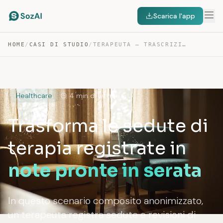
Scarica l'app
HOME
/
CASI DI STUDIO
/
TERAPEUTA — TRASCRIZIONE DI SEDUTE E SUPERVISIONE
Healthcare
4 min di lettura
Trasforma le sedute di
terapia registrate in
note pronte in serata
In questo scenario composito anonimizzato,
un terapeuta registra sedute e revisioni di