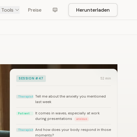
 Tools
Preise
Herunterladen
SESSION #47
52 min
Tell me about the anxiety you mentioned
Therapist
last week
It comes in waves, especially at work
Patient
during presentations
anxious
And how does your body respond in those
Therapist
moments?