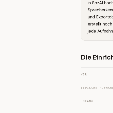
in SozAI hoc
Sprecherken
und Exportda
erstellt noc
jede Aufnahm
Die Einri
WER
TYPISCHE AUFNAH
UMFANG