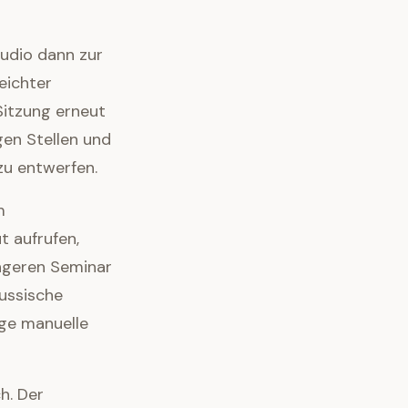
Audio dann zur
eichter
Sitzung erneut
gen Stellen und
u entwerfen.
m
t aufrufen,
ängeren Seminar
russische
ge manuelle
h. Der