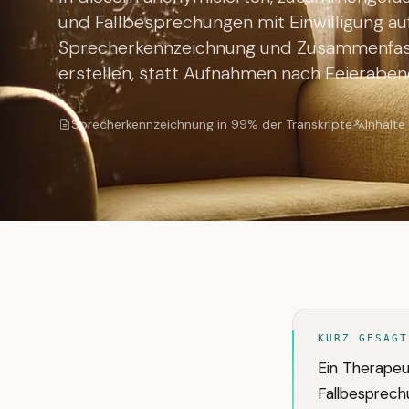
und Fallbesprechungen mit Einwilligung au
Sprecherkennzeichnung und Zusammenfas
erstellen, statt Aufnahmen nach Feieraben
Sprecherkennzeichnung in 99% der Transkripte
Inhalte
KURZ GESAGT
Ein Therapeu
Fallbesprech