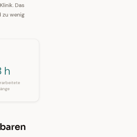
linik. Das
d zu wenig
8 h
rarbeitete
länge
hbaren