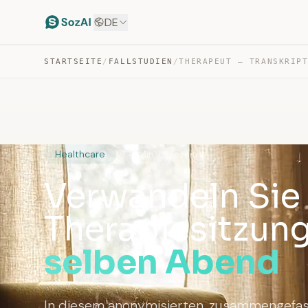
DE
STARTSEITE
/
FALLSTUDIEN
/
Healthcare
4 Min. Lesezeit
Verwandeln Sie
Therapiesitzun
selben Abend
In diesem anonymisierten, zusammengefass