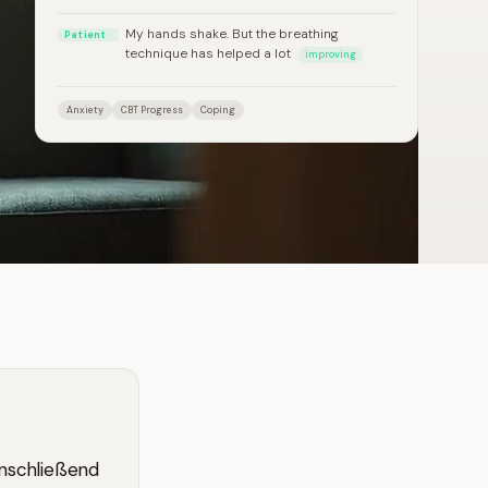
My hands shake. But the breathing
Patient
technique has helped a lot
improving
Anxiety
CBT Progress
Coping
anschließend