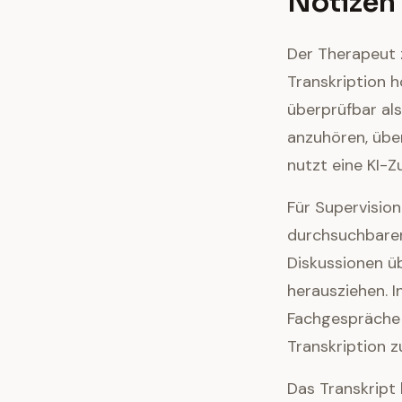
Notizen
Der Therapeut z
Transkription 
überprüfbar als
anzuhören, über
nutzt eine KI-
Für Supervisio
durchsuchbaren 
Diskussionen ü
herausziehen. I
Fachgespräche
Transkription z
Das Transkript