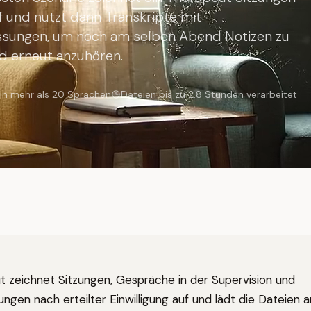
f und nutzt dann Transkripte mit
sungen, um noch am selben Abend Notizen zu
d erneut anzuhören.
 in mehr als 20 Sprachen
Dateien bis zu 2.8 Stunden verarbeitet
t zeichnet Sitzungen, Gespräche in der Supervision und
ungen nach erteilter Einwilligung auf und lädt die Dateien 