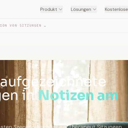
Produkt
Lösungen
Kostenlose
THERAPEUT — TRANSKRIPTION VON SITZUNGEN UND SUPERVISION
 aufgezeichnete
gen in
Notizen am
ten Szenario zeichnet ein Therapeut Sitzungen