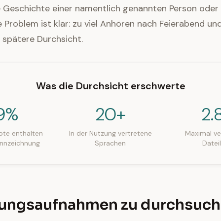
ie Geschichte einer namentlich genannten Person oder K
Problem ist klar: zu viel Anhören nach Feierabend un
e spätere Durchsicht.
Was die Durchsicht erschwerte
9%
20+
2.
pte enthalten
In der Nutzung vertretene
Maximal ve
nnzeichnung
Sprachen
Datei
zungsaufnahmen zu durchsuc