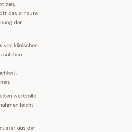
otizen,
oft das erneute
nnung der
s von klinischen
n solchen
chkeit,
nnen.
alten wertvolle
fnahmen leicht
muster aus der