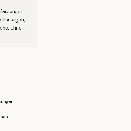
nfassungen
e Passagen,
äche, ohne
chungen
chen