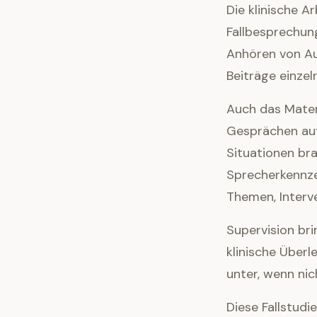
Die klinische A
Fallbesprechun
Anhören von Au
Beiträge einzel
Auch das Materi
Gesprächen auf
Situationen bra
Sprecherkennze
Themen, Interve
Supervision br
klinische Über
unter, wenn nic
Diese Fallstud