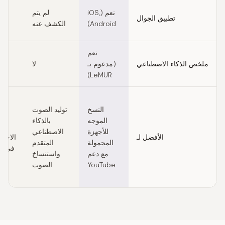
ل
نعم (iOS,
لم يتم
تطبيق الجوال
ال
Android)
الكشف عنه
نعم
ملخص الذكاء الاصطناعي
(مدعوم بـ
لا
LeMUR)
النسخ
توليد الصوت
الموجه
بالذكاء
وتل
للأجهزة
الاصطناعي
الأفضل لـ
الاجتم
المحمولة
المتقدم
في ا
مع دعم
واستنساخ
ال
YouTube
الصوت