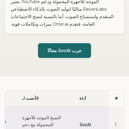
الموجه للأجهزة المحمولة ودعم YouTube. يعتبر
ElevenLabs مثاليًا لتوليد الصوت بالذكاء الاصطناعي
المتقدم واستنساخ الصوت. أما بالنسبة لنسخ الاجتماعات
العامة، فتقدم Otter.ai ميزات وتكاملات قوية.
جرب SozAI مجانًا
#
أداة
الأنسب لـ
Quick comparison of Speechify alternatives
النسخ الموجه للأجهزة
دقيق
1
SozAI
المحمولة مع دعم