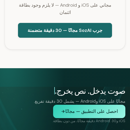
مجاني على iOS و Android — لا يلزم وجود بطاقة
ائتمان
جرب SozAI مجانًا — 30 دقيقة متضمنة
صوت يدخل. نص يخرج.
مجانًا على iOS وAndroid — يشمل 30 دقيقة تفريغ.
احصل على التطبيق — مجانًا
iOS وAndroid. 30 دقيقة مجانًا، من دون بطاقة.