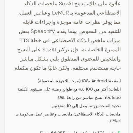
علاوة على ذلك، يدمج SozAI ملخصات الذكاء
الاصطناعي المدعومة بـ LeMUR وعناصر العمل،
مما يوفر نظرات عامة موجزة وإجراءات قابلة
للتنفيذ من النصوص. بينما يقدم Speechify بعض
ميزات ملخص الذكاء الاصطناعي في خطة TTS
المميزة الخاصة به، فإن تركيز SozAI على النسخ
والتلخيص للمحتوى المنطوق يلبي بشكل مباشر
حاجة مستخدم مختلفة، ولكن غالبًا ما تكون مكملة.
المنصة: iOS، Android (موجه للأجهزة المحمولة)
اللغات: أكثر من 100 لغة مع طوابع زمنية على مستوى الكلمة
YouTube: نسخ مباشر من رابط URL
تحديد المتحدثين: ما يصل إلى 10 متحدثين
ملخصات الذكاء الاصطناعي: ملخصات وعناصر عمل مدعومة بـ
LeMUR
مجاني (30 دقيقة/شهر) / من $44.99 سنويًا