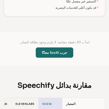
التسعير غير مفصل علنًا
قد يكون أغلى للخدمات البشرية
ابدأ بـ 30 دقيقة مجانية. لا يلزم وجود بطاقة ائتمان.
جرب SozAI مجانًا
مقارنة بدائل Speechify
المعيار
SOZAI
ELEVENLABS
R.AI