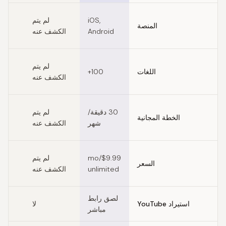
Feature comparison of Speechify alternatives
ل
iOS,
لم يتم
المنصة
ال
Android
الكشف عنه
ل
لم يتم
اللغات
100+
ال
الكشف عنه
ل
30 دقيقة/
لم يتم
الخطة المجانية
ال
شهر
الكشف عنه
ل
$9.99/mo
لم يتم
السعر
ال
unlimited
الكشف عنه
لصق رابط
استيراد YouTube
لا
مباشر