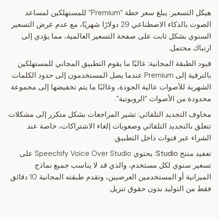
هيكل التسعير:
يبلغ سعر خطة “Premium” للمستهلكين لمساعد
الصوت بالذكاء الاصطناعي 29 دولارًا شهريًا، مع عدم عرض التسعير
السنوي بشكل ثابت على صفحة التسعير العالمية، مما يؤدي إلى
ارتباك محتمل.
قيود الطبقة المجانية:
غالبًا ما يقوم التطبيق المجاني للمستهلكين
بالترقية إلى Premium عندما يصل المستخدمون إلى حدود الكلمات
الشهرية للأصوات عالية الجودة، وغالبًا ما يتم تخفيضها إلى مجموعة
محدودة من الأصوات “الروبوتية”.
مخاوف التجديد التلقائي:
تشير المراجعات بشكل متكرر إلى مشكلات
تتعلق بالتجديد التلقائي وصعوبات إلغاء الاشتراكات، خاصة عند
الشراء عبر قنوات داخل التطبيق.
تعقيد منتج Studio:
يحتوي Speechify Voice Over Studio على
تسعير سنوي لكل مستخدم، والذي قد لا يناسب جميع نماذج
الميزانية أو المستخدمين العرضيين، وتقدم طبقته المجانية 10 دقائق
فقط من التوليد بدون حقوق تنزيل.