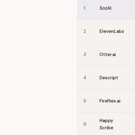
Quick comparison of Speec
1
SozAI
2
ElevenLabs
3
Otter.ai
4
Descript
5
Fireflies.ai
Happy
6
Scribe