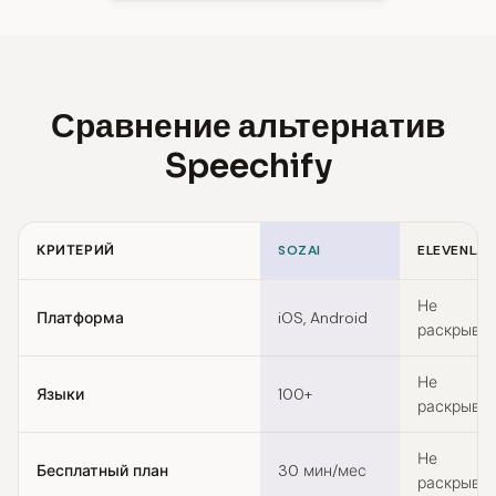
Сравнение альтернатив
Speechify
КРИТЕРИЙ
SOZAI
ELEVENLAB
Feature comparison of Speechify alternatives
Не
Платформа
iOS, Android
раскрыва
Не
Языки
100+
раскрыва
Не
Бесплатный план
30 мин/мес
раскрыва