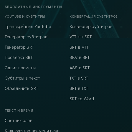
БЕСПЛАТНЫЕ ИНСТРУМЕНТЫ
YOUTUBE И СУБТИТРЫ
КОНВЕРТАЦИЯ СУБТИТРОВ
Транскрипция YouTube
Конвертер субтитров
Генератор субтитров
VTT ↔ SRT
Генератор SRT
SRT в VTT
Проверка SRT
SBV в SRT
Сдвиг времени
ASS в SRT
Субтитры в текст
TXT в SRT
Объединить SRT
SRT в TXT
SRT to Word
ТЕКСТ И ВРЕМЯ
Счётчик слов
Калькулятор времени речи