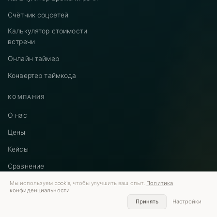
Счётчик соцсетей
Калькулятор стоимости
встречи
Онлайн таймер
Конвертер таймкода
КОМПАНИЯ
О нас
Цены
Кейсы
Сравнение
Альтернативы
Мы используем cookie, чтобы улучшить ваш опыт.
Политика
конфиденциальности
Контакты
Принять
Настройки