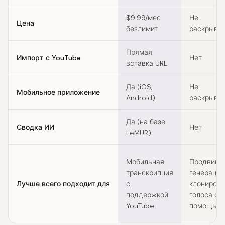
$9.99/мес
Не
Цена
безлимит
раскрыва
Прямая
Импорт с YouTube
Нет
вставка URL
Да (iOS,
Не
Мобильное приложение
Android)
раскрыва
Да (на базе
Сводка ИИ
Нет
LeMUR)
Мобильная
Продвину
транскрипция
генерация
Лучше всего подходит для
с
клониров
поддержкой
голоса с
YouTube
помощью