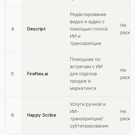
Редактирование
видео и аудио с
Не
4
Descript
помощью голоса
раскр
ИИ и
транскрипции
Помощник по
встречам с ИИ
Не
5
Fireflies.ai
для отделов
раскр
продаж и
маркетинга
Услуги ручной и
ИИ-
Не
6
Happy Scribe
транскрипции/
раскр
субтитрирования