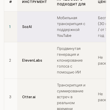
#
ИНСТРУМЕНТ
ЦЕНЫ
ПОДХОДИТ ДЛЯ
Quick comparison of Speechify alternatives
Мобильная
Беспл
транскрипция с
(30 м
1
SozAI
поддержкой
/ от $
YouTube
год
Продвинутая
генерация и
Не
2
ElevenLabs
клонирование
раскр
голоса с
помощью ИИ
Транскрипция и
суммирование
Не
3
Otter.ai
встреч в
раскр
реальном
времени