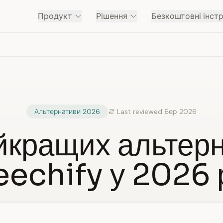
Продукт
Рішення
Безкоштовні інст
Альтернативи 2026
Last reviewed Бер 2026
йкращих альтер
echify у 2026 