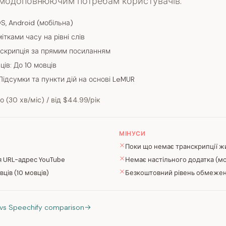
ємодоповнюючим потребам користувачів.
S, Android (мобільна)
ітками часу на рівні слів
нскрипція за прямим посиланням
ців: До 10 мовців
Підсумки та пункти дій на основі LeMUR
 (30 хв/міс) / від $44.99/рік
МІНУСИ
Поки що немає транскрипції ж
я URL-адрес YouTube
Немає настільного додатка (м
вців (10 мовців)
Безкоштовний рівень обмежен
I vs Speechify comparison