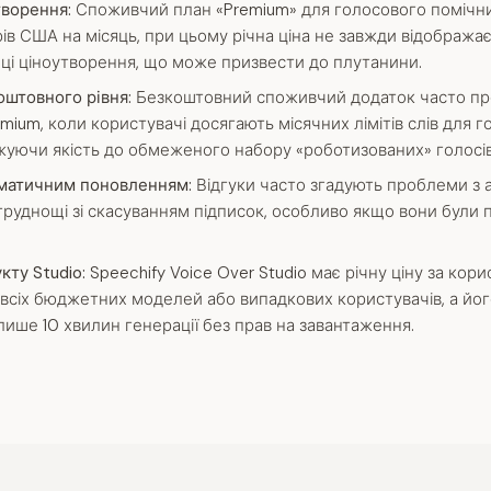
творення:
Споживчий план «Premium» для голосового помічник
рів США на місяць, при цьому річна ціна не завжди відобража
нці ціноутворення, що може призвести до плутанини.
штовного рівня:
Безкоштовний споживчий додаток часто п
ium, коли користувачі досягають місячних лімітів слів для г
ижуючи якість до обмеженого набору «роботизованих» голосів
матичним поновленням:
Відгуки часто згадують проблеми з
руднощі зі скасуванням підписок, особливо якщо вони були 
кту Studio:
Speechify Voice Over Studio має річну ціну за кор
 всіх бюджетних моделей або випадкових користувачів, а йо
лише 10 хвилин генерації без прав на завантаження.