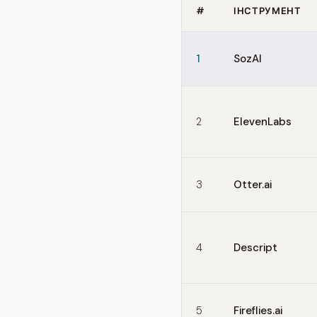
#
ІНСТРУМЕНТ
Quick comparison of Speec
1
SozAI
2
ElevenLabs
3
Otter.ai
4
Descript
5
Fireflies.ai