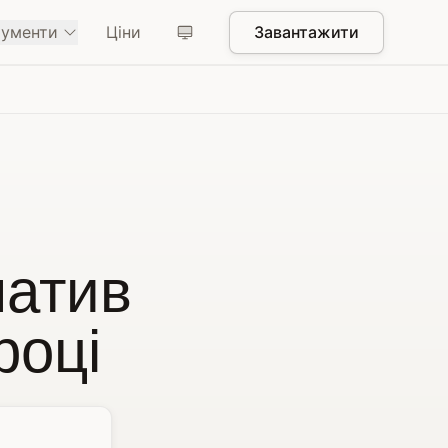
рументи
Ціни
Завантажити
натив
році