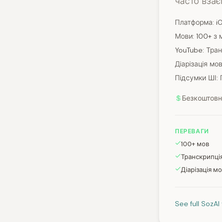
часто вза
Платформа: iO
Мови: 100+ з м
YouTube: Тра
Діарізація мов
Підсумки ШІ: 
Безкоштовно
ПЕРЕВАГИ
100+ мов
Транскрипці
Діарізація мо
See full SozA