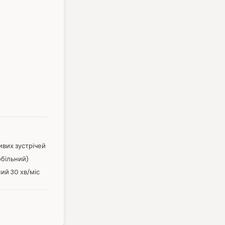
ивих зустрічей
обільний)
ий 30 хв/міс