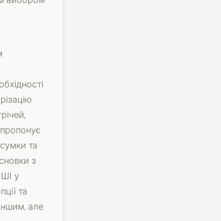
им вибором
м
обхідності
арізацію
річей,
е пропонує
дсумки та
исновки з
 ШІ у
ції та
іншим, але