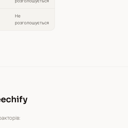
розголошується
Не
розголошується
echify
акторів: