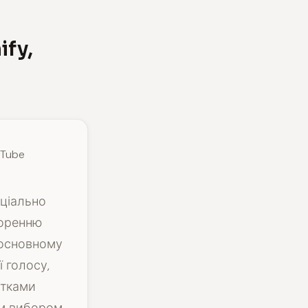
fy,
uTube
еціально
воренню
в основному
 голосу,
ітками