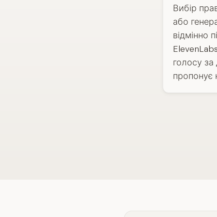
Вибір пра
або генера
відмінно п
ElevenLab
голосу за 
пропонує н