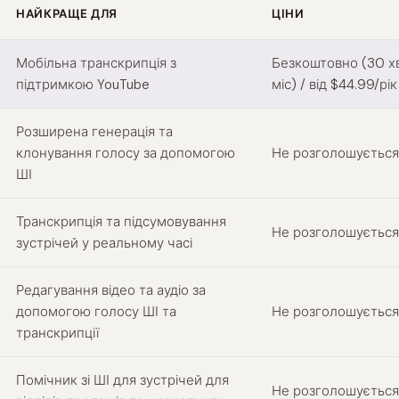
НАЙКРАЩЕ ДЛЯ
ЦІНИ
hify alternatives
Мобільна транскрипція з
Безкоштовно (30 х
підтримкою YouTube
міс) / від $44.99/рік
Розширена генерація та
клонування голосу за допомогою
Не розголошується
ШІ
Транскрипція та підсумовування
Не розголошується
зустрічей у реальному часі
Редагування відео та аудіо за
допомогою голосу ШІ та
Не розголошується
транскрипції
Помічник зі ШІ для зустрічей для
Не розголошується