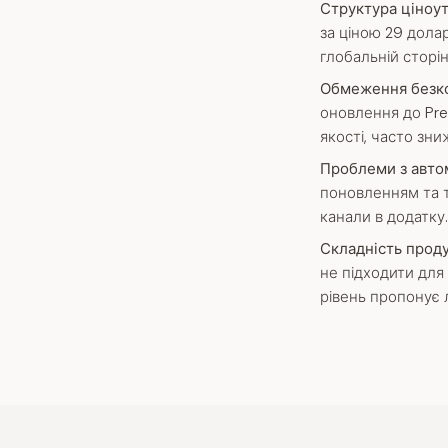
Структура ціноу
за ціною 29 дола
глобальній сторі
Обмеження безко
оновлення до Prem
якості, часто зн
Проблеми з авто
поновленням та т
канали в додатку.
Складність проду
не підходити для
рівень пропонує 