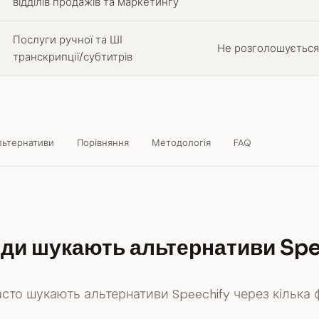
відділів продажів та маркетингу
Послуги ручної та ШІ
Не розголошується
транскрипції/субтитрів
льтернативи
Порівняння
Методологія
FAQ
ди шукають альтернативи Spe
сто шукають альтернативи Speechify через кілька ф