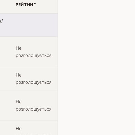
РЕЙТИНГ
в/
Не
розголошується
Не
розголошується
Не
розголошується
Не