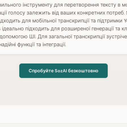
вильного інструменту для перетворення тексту в 
ції голосу залежить від ваших конкретних потреб. 
ідходить для мобільної транскрипції та підтримки Y
s ідеально підходить для розширеної генерації та к
допомогою ШІ. Для загальної транскрипції зустрічей
адійні функції та інтеграції.
Спробуйте SozAI безкоштовно