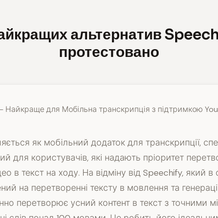
айкращих альтернатив Speechi
протестовано
— Найкраще для Мобільна транскрипція з підтримкою Yo
ляється як мобільний додаток для транскрипції, сп
й для користувачів, які надають пріоритет перет
део в текст на ходу. На відміну від Speechify, який 
ий на перетворенні тексту в мовлення та генерації
інно перетворює усний контент в текст з точними м