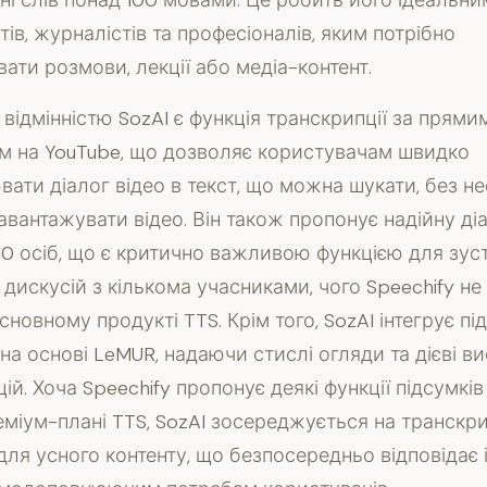
вні слів понад 100 мовами. Це робить його ідеальн
тів, журналістів та професіоналів, яким потрібно
ати розмови, лекції або медіа-контент.
ідмінністю SozAI є функція транскрипції за прями
м на YouTube, що дозволяє користувачам швидко
ати діалог відео в текст, що можна шукати, без не
авантажувати відео. Він також пропонує надійну ді
10 осіб, що є критично важливою функцією для зуст
а дискусій з кількома учасниками, чого Speechify н
сновному продукті TTS. Крім того, SozAI інтегрує пі
 на основі LeMUR, надаючи стислі огляди та дієві в
ій. Хоча Speechify пропонує деякі функції підсумків
міум-плані TTS, SozAI зосереджується на транскрип
для усного контенту, що безпосередньо відповідає 