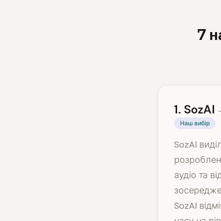
7 н
1. SozAI
Наш вибір
SozAI виді
розроблени
аудіо та ві
зосереджен
SozAI відм