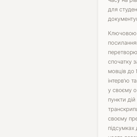
часу на рі
для студен
документув
Ключовою в
посилання
перетворюв
спочатку з
мовців до 
інтерв’ю т
у своєму о
пункти дій
транскрипц
своєму пре
підсумках 