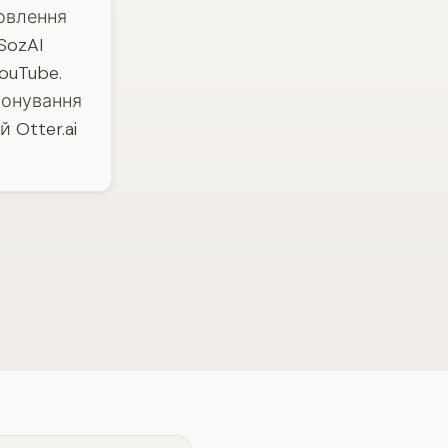
мовлення
SozAI
ouTube.
лонування
 Otter.ai