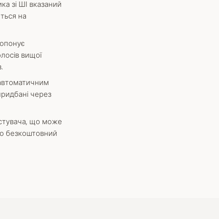
а зі ШІ вказаний
ється на
ропонує
олосів вищої
.
 автоматичним
придбані через
истувача, що може
го безкоштовний