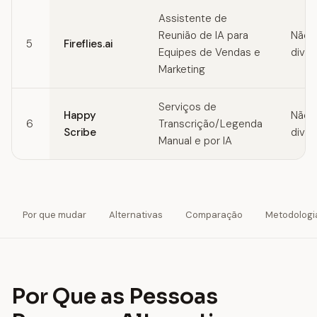
Assistente de
Reunião de IA para
Não
5
Fireflies.ai
Equipes de Vendas e
divul
Marketing
Serviços de
Happy
Não
6
Transcrição/Legenda
Scribe
divul
Manual e por IA
Por que mudar
Alternativas
Comparação
Metodologi
Por Que as Pessoas