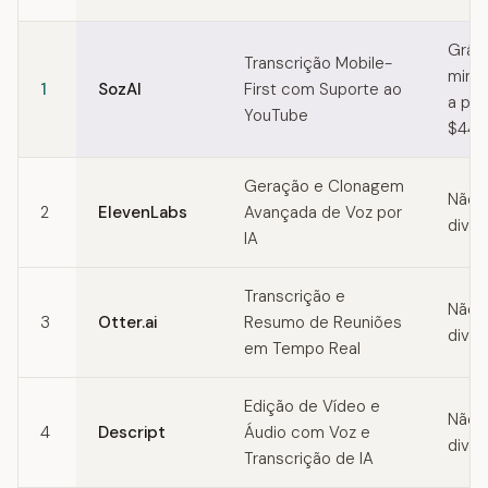
Quick comparison of Speechify alternatives
Gráti
Transcrição Mobile-
min/
1
SozAI
First com Suporte ao
a par
YouTube
$44,
Geração e Clonagem
Não
2
ElevenLabs
Avançada de Voz por
divul
IA
Transcrição e
Não
3
Otter.ai
Resumo de Reuniões
divul
em Tempo Real
Edição de Vídeo e
Não
4
Descript
Áudio com Voz e
divul
Transcrição de IA