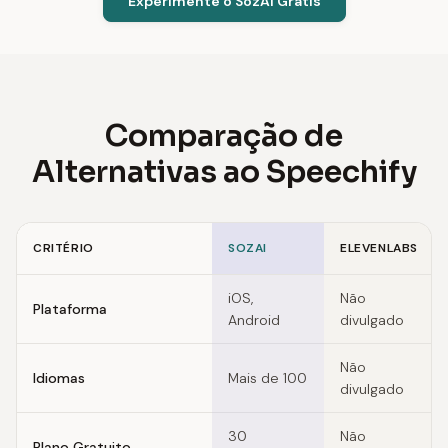
Experimente o SozAI Grátis
Comparação de
Alternativas ao Speechify
CRITÉRIO
SOZAI
ELEVENLABS
Feature comparison of Speechify alternatives
iOS,
Não
Plataforma
Android
divulgado
Não
Idiomas
Mais de 100
divulgado
30
Não
Plano Gratuito