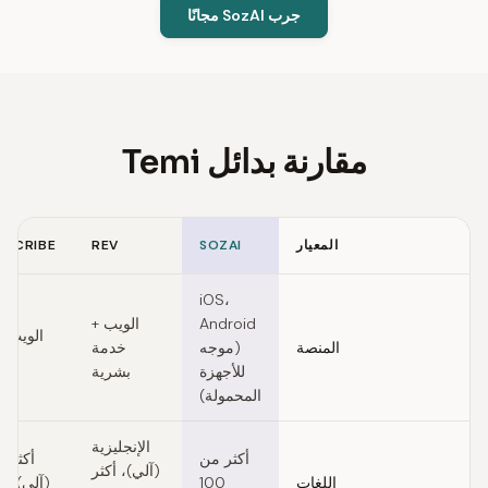
جرب SozAI مجانًا
مقارنة بدائل Temi
المعيار
SOZAI
REV
 SCRIBE
Feature comparison of Temi alternatives
iOS،
Android
الويب +
الويب 
المنصة
(موجه
خدمة
للأجهزة
بشرية
المحمولة)
الإنجليزية
أكثر من
(آلي)، أكثر
اللغات
100
(آلي)، أ