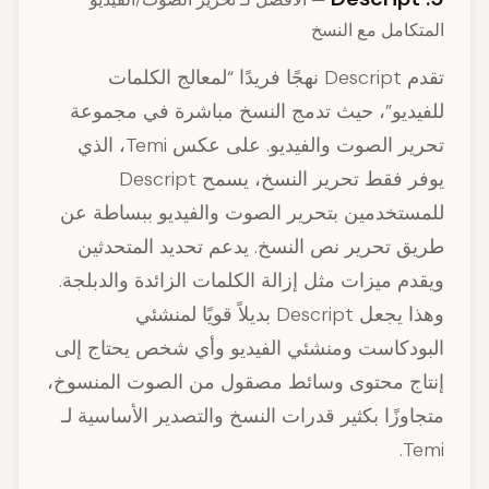
المتكامل مع النسخ
تقدم Descript نهجًا فريدًا “لمعالج الكلمات
للفيديو”، حيث تدمج النسخ مباشرة في مجموعة
تحرير الصوت والفيديو. على عكس Temi، الذي
يوفر فقط تحرير النسخ، يسمح Descript
للمستخدمين بتحرير الصوت والفيديو ببساطة عن
طريق تحرير نص النسخ. يدعم تحديد المتحدثين
ويقدم ميزات مثل إزالة الكلمات الزائدة والدبلجة.
وهذا يجعل Descript بديلاً قويًا لمنشئي
البودكاست ومنشئي الفيديو وأي شخص يحتاج إلى
إنتاج محتوى وسائط مصقول من الصوت المنسوخ،
متجاوزًا بكثير قدرات النسخ والتصدير الأساسية لـ
Temi.