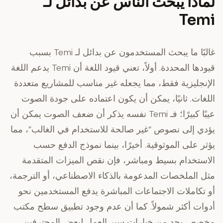
لماذا يبحث الناس عن بدائل لـ
Temi
غالبًا ما يبحث المستخدمون عن بدائل لـ Temi بسبب
قيودها المحددة. أولاً، تعني
قيود اللغة
أن Temi يدعم اللغة
الإنجليزية فقط، مما يجعله غير مناسب للمشاريع متعددة
اللغات. ثانيًا، يمكن أن يكون
اعتماده على جودة الصوت
عيبًا كبيرًا؛ فـ Temi نفسه يذكر أن ضعف الصوت يمكن أن
يؤدي إلى نصوص “غير صالحة للاستخدام في الغالب”، مما
يؤثر على الموثوقية. أخيرًا، بينما نموذج الدفع حسب
الاستخدام بسيط ومباشر، فإن
نقص الميزات المتقدمة
مثل الملخصات المدعومة بالذكاء الاصطناعي، أو الترجمة،
أو تكاملات الاجتماعات المباشرة يدفع المستخدمين نحو
أدوات أكثر شمولاً. كما أن عدم وجود تطبيق سطح مكتب
مخصص يحد من خيارات سير العمل لبعض المحترفين.