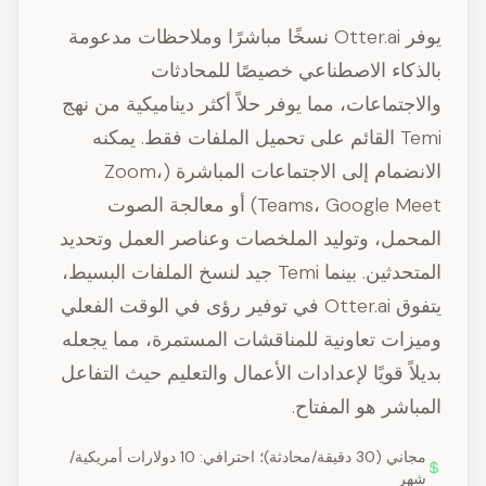
يوفر Otter.ai نسخًا مباشرًا وملاحظات مدعومة
بالذكاء الاصطناعي خصيصًا للمحادثات
والاجتماعات، مما يوفر حلاً أكثر ديناميكية من نهج
Temi القائم على تحميل الملفات فقط. يمكنه
الانضمام إلى الاجتماعات المباشرة (Zoom،
Teams، Google Meet) أو معالجة الصوت
المحمل، وتوليد الملخصات وعناصر العمل وتحديد
المتحدثين. بينما Temi جيد لنسخ الملفات البسيط،
يتفوق Otter.ai في توفير رؤى في الوقت الفعلي
وميزات تعاونية للمناقشات المستمرة، مما يجعله
بديلاً قويًا لإعدادات الأعمال والتعليم حيث التفاعل
المباشر هو المفتاح.
مجاني (30 دقيقة/محادثة)؛ احترافي: 10 دولارات أمريكية/
شهر