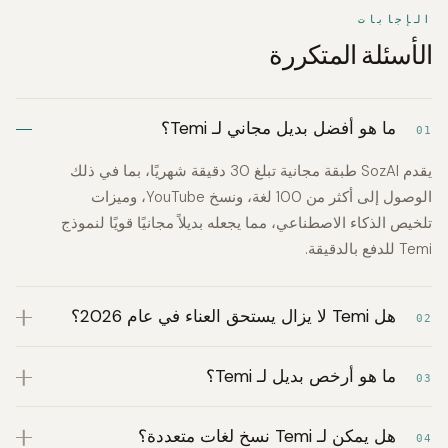
الإجابات
الأسئلة المتكررة
ما هو أفضل بديل مجاني لـ Temi؟
01
يقدم SozAI طبقة مجانية تبلغ 30 دقيقة شهريًا، بما في ذلك
الوصول إلى أكثر من 100 لغة، ونسخ YouTube، وميزات
تلخيص الذكاء الاصطناعي، مما يجعله بديلاً مجانيًا قويًا لنموذج
Temi للدفع بالدقيقة.
هل Temi لا يزال يستحق العناء في عام 2026؟
02
ما هو أرخص بديل لـ Temi؟
03
هل يمكن لـ Temi نسخ لغات متعددة؟
04