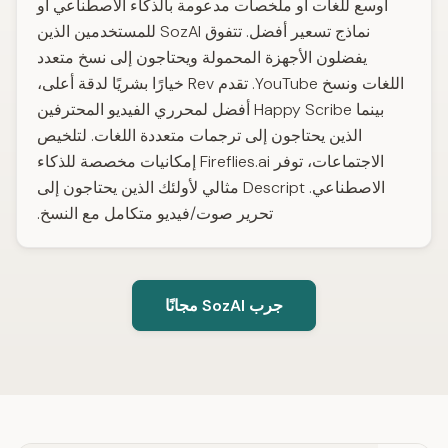
أوسع للغات أو ملخصات مدعومة بالذكاء الاصطناعي أو
نماذج تسعير أفضل. تتفوق SozAI للمستخدمين الذين
يفضلون الأجهزة المحمولة ويحتاجون إلى نسخ متعدد
اللغات ونسخ YouTube. تقدم Rev خيارًا بشريًا لدقة أعلى،
بينما Happy Scribe أفضل لمحرري الفيديو المحترفين
الذين يحتاجون إلى ترجمات متعددة اللغات. لتلخيص
الاجتماعات، توفر Fireflies.ai إمكانيات مخصصة للذكاء
الاصطناعي. Descript مثالي لأولئك الذين يحتاجون إلى
تحرير صوت/فيديو متكامل مع النسخ.
جرب SozAI مجانًا