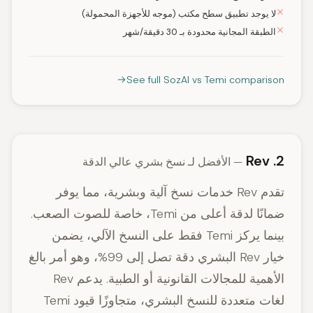
لا يوجد تطبيق سطح مكتب (موجه للأجهزة المحمولة)
الطبقة المجانية محدودة بـ 30 دقيقة/شهر
See full SozAI vs Temi comparison
2. Rev
— الأفضل لـ نسخ بشري عالي الدقة
تقدم Rev خدمات نسخ آلية وبشرية، مما يوفر
ضمانًا لدقة أعلى من Temi، خاصة للصوت الصعب.
بينما يركز Temi فقط على النسخ الآلي، يضمن
خيار Rev البشري دقة تصل إلى 99%، وهو أمر بالغ
الأهمية للمجالات القانونية أو الطبية. يدعم Rev
لغات متعددة للنسخ البشري، متجاوزًا قيود Temi