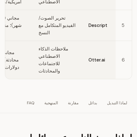
الاصطناعي
أمريكية/مس
تحرير الصوت/
مجاني (سا
5
Descript
الفيديو المتكامل مع
النسخ
أم
ملاحظات الذكاء
الاصطناعي
Otter.ai
6
للاجتماعات
دولارات أم
والمحادثات
لماذا التبديل
بدائل
مقارنة
المنهجية
FAQ