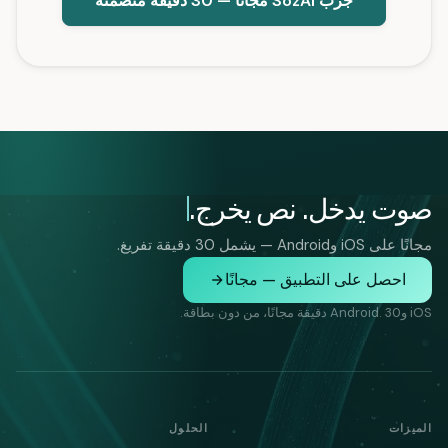
جرب SozAI مجانًا — 30 دقيقة متضمنة
صوت يدخل. نص يخرج.
مجانًا على iOS وAndroid — يشمل 30 دقيقة تفريغ.
احصل على التطبيق — مجانًا
iOS وAndroid. 30 دقيقة مجانًا، من دون بطاقة.
الميزات
الحلول