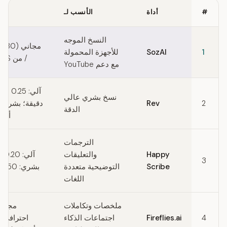
#
أداة
الأنسب لـ
Quick comparison of Temi alternatives
النسخ الموجه
مجا
1
SozAI
للأجهزة المحمولة
/ من $44.99 سنويًا
مع دعم YouTube
آلي: 25
نسخ بشري عالي
Rev
2
الدقة
أمري
الترجمات
Happy
والتعليقات
آلي
3
Scribe
التوضيحية متعددة
بشري: 2.50 يورو/دقيقة
اللغات
ملخصات وتكاملات
مجاني
4
Fireflies.ai
اجتماعات الذكاء