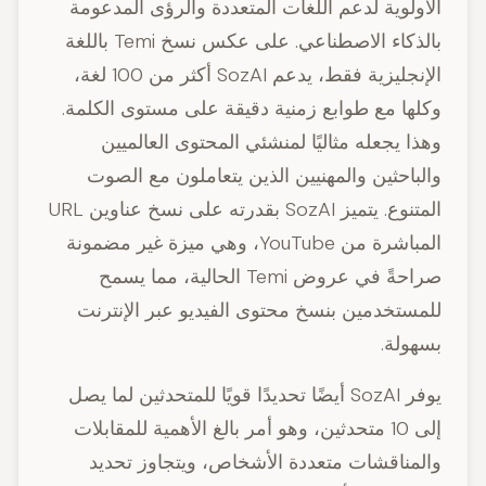
الأولوية لدعم اللغات المتعددة والرؤى المدعومة
بالذكاء الاصطناعي. على عكس نسخ Temi باللغة
الإنجليزية فقط، يدعم SozAI أكثر من 100 لغة،
وكلها مع طوابع زمنية دقيقة على مستوى الكلمة.
وهذا يجعله مثاليًا لمنشئي المحتوى العالميين
والباحثين والمهنيين الذين يتعاملون مع الصوت
المتنوع. يتميز SozAI بقدرته على نسخ عناوين URL
المباشرة من YouTube، وهي ميزة غير مضمونة
صراحةً في عروض Temi الحالية، مما يسمح
للمستخدمين بنسخ محتوى الفيديو عبر الإنترنت
بسهولة.
يوفر SozAI أيضًا تحديدًا قويًا للمتحدثين لما يصل
إلى 10 متحدثين، وهو أمر بالغ الأهمية للمقابلات
والمناقشات متعددة الأشخاص، ويتجاوز تحديد