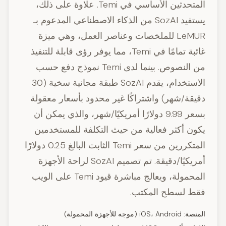
المتحدثين الأساسي في Temi. علاوة على ذلك،
يستفيد SozAI من الذكاء الاصطناعي المدعوم بـ
LeMUR للملخصات وعناصر العمل، وهي ميزة
غائبة تمامًا في Temi، مما يوفر رؤى قابلة للتنفيذ
من النصوص. بينما لدى Temi نموذج دفع حسب
الاستخدام، يقدم SozAI طبقة مجانية سخية (30
دقيقة/شهر) واشتراكًا غير محدود بأسعار معقولة
بسعر 9.99 دولارًا أمريكيًا/شهر، والذي يمكن أن
يكون أكثر فعالية من حيث التكلفة للمستخدمين
المتكررين من سعر Temi الثابت البالغ 0.25 دولارًا
أمريكيًا/دقيقة. تم تصميم SozAI لراحة الأجهزة
المحمولة، ويعالج مباشرة قيود Temi على الويب
فقط لسطح المكتب.
المنصة: iOS، Android (موجه للأجهزة المحمولة)