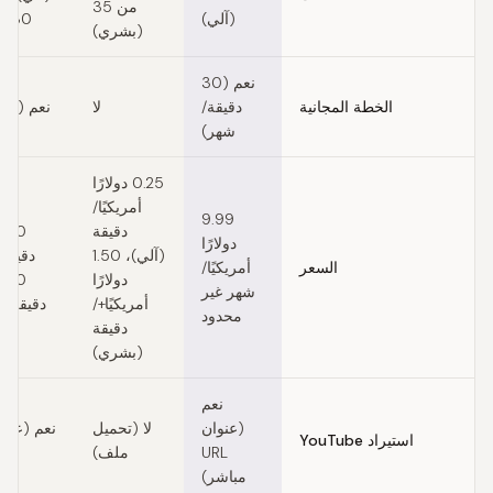
من 35
(آلي)
30 (بشري)
(بشري)
نعم (30
الخطة المجانية
دقيقة/
لا
نعم (10 دقائق)
شهر)
0.25 دولارًا
أمريكيًا/
9.99
دقيقة
دولارًا
(آلي)، 1.50
دقيقة 
السعر
أمريكيًا/
دولارًا
شهر غير
أمريكيًا+/
دقيقة (
محدود
دقيقة
(بشري)
نعم
(عنوان
لا (تحميل
استيراد YouTube
URL
ملف)
م
مباشر)