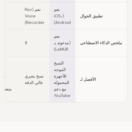
نعم
نعم (Rev
تطبيق الجوال
(iOS،
Voice
id)
Recorder)
Android)
نعم
ملخص الذكاء الاصطناعي
(مدعوم بـ
لا
LeMUR)
النسخ
الموجه
الت
للأجهزة
نسخ بشري
والت
الأفضل لـ
المحمولة
عالي الدقة
الت
مع دعم
متعددة 
YouTube