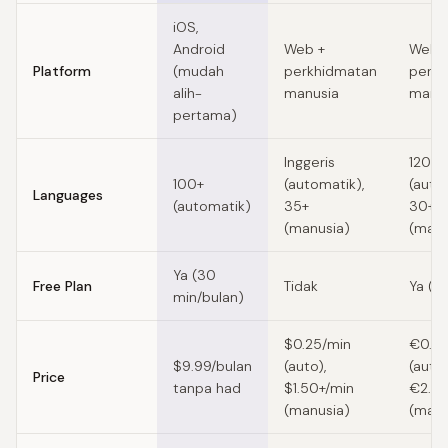
Feature comparison of Temi alternatives
iOS,
Android
Web +
Web 
Platform
(mudah
perkhidmatan
perkh
alih-
manusia
manu
pertama)
Inggeris
120+
100+
(automatik),
(auto
Languages
(automatik)
35+
30+
(manusia)
(manu
Ya (30
Free Plan
Tidak
Ya (1
min/bulan)
$0.25/min
€0.20
$9.99/bulan
(auto),
(auto)
Price
tanpa had
$1.50+/min
€2.50
(manusia)
(manu