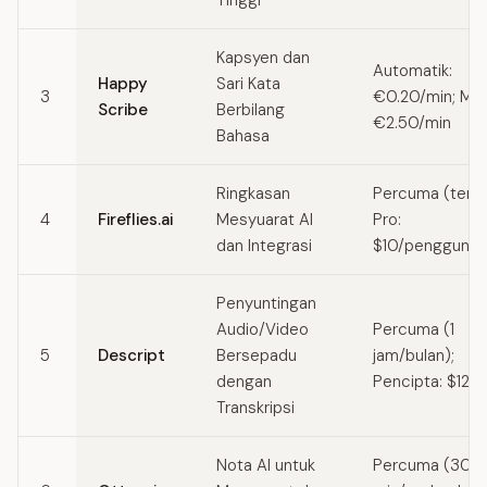
Tinggi
Kapsyen dan
Automatik:
Happy
Sari Kata
3
€0.20/min; Man
Scribe
Berbilang
€2.50/min
Bahasa
Ringkasan
Percuma (terha
4
Fireflies.ai
Mesyuarat AI
Pro:
dan Integrasi
$10/pengguna/
Penyuntingan
Audio/Video
Percuma (1
5
Descript
Bersepadu
jam/bulan);
dengan
Pencipta: $12/b
Transkripsi
Nota AI untuk
Percuma (30