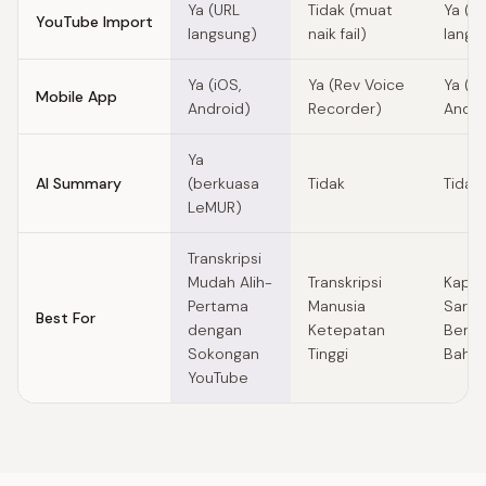
Ya (URL
Tidak (muat
Ya (U
YouTube Import
langsung)
naik fail)
langs
Ya (iOS,
Ya (Rev Voice
Ya (iO
Mobile App
Android)
Recorder)
Andro
Ya
AI Summary
(berkuasa
Tidak
Tidak
LeMUR)
Transkripsi
Mudah Alih-
Transkripsi
Kapsy
Pertama
Manusia
Sari 
Best For
dengan
Ketepatan
Berbi
Sokongan
Tinggi
Baha
YouTube