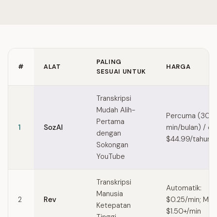
PALING
#
ALAT
HARGA
SESUAI UNTUK
Quick comparison of Temi alternatives
Transkripsi
Mudah Alih-
Percuma (30
Pertama
1
SozAI
min/bulan) / dar
dengan
$44.99/tahun
Sokongan
YouTube
Transkripsi
Automatik:
Manusia
2
Rev
$0.25/min; Man
Ketepatan
$1.50+/min