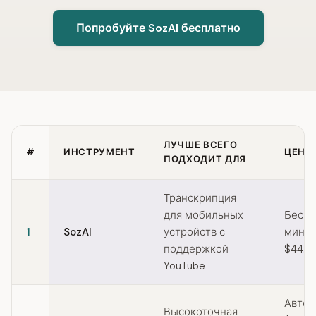
Попробуйте SozAI бесплатно
ЛУЧШЕ ВСЕГО
#
ИНСТРУМЕНТ
ЦЕНЫ
ПОДХОДИТ ДЛЯ
Quick comparison of Temi alternatives
Транскрипция
для мобильных
Беспл
1
SozAI
устройств с
мин/м
поддержкой
$44.9
YouTube
Автом
Высокоточная