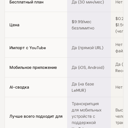
Бесплатный план
Да (30 мин/мес)
Нет
$0.25/
$9.99/мес
Цена
$1.50+
безлимитно
(чело
Нет (з
Импорт с YouTube
Да (прямой URL)
файла
Да (Re
Мобильное приложение
Да (iOS, Android)
Recor
Да (на базе
AI-сводка
Нет
LeMUR)
Транскрипция
для мобильных
Высок
Лучше всего подходит для
устройств с
челов
поддержкой
транс