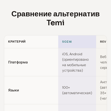
Сравнение альтернатив
Temi
КРИТЕРИЙ
SOZAI
REV
Feature comparison of Temi alternatives
iOS, Android
Веб +
(ориентировано
Платформа
челов
на мобильные
серви
устройства)
Англи
100+
(автом
Языки
(автоматическая)
35+
(чело