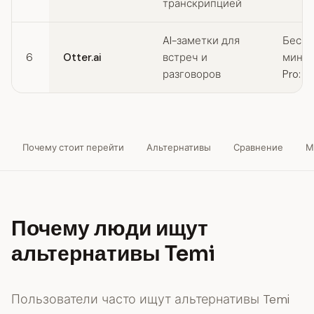
транскрипцией
AI-заметки для
Беспл
6
Otter.ai
встреч и
мин/р
разговоров
Pro: $
Почему стоит перейти
Альтернативы
Сравнение
М
Почему люди ищут
альтернативы Temi
Пользователи часто ищут альтернативы Temi