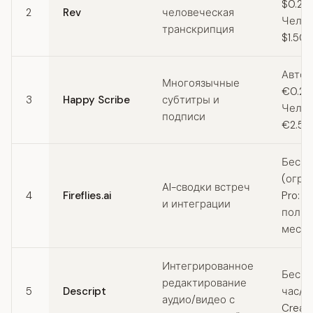
$0.25
2
Rev
человеческая
Челов
транскрипция
$1.50
Автом
Многоязычные
€0.20
3
Happy Scribe
субтитры и
Челов
подписи
€2.50
Беспл
(огра
AI-сводки встреч
4
Fireflies.ai
Pro: $
и интеграции
польз
мес
Интегрированное
Беспл
редактирование
5
Descript
час/м
аудио/видео с
Creato