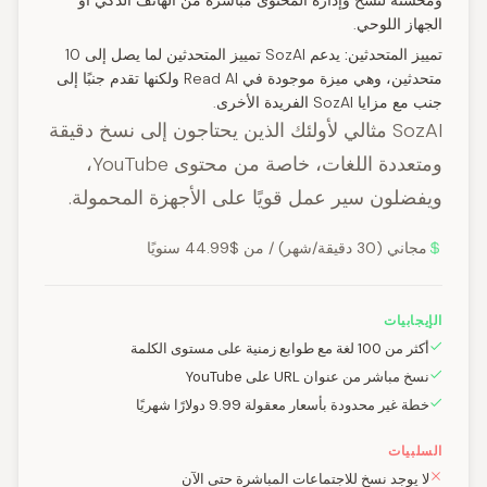
ومحسّنة لنسخ وإدارة المحتوى مباشرة من الهاتف الذكي أو
الجهاز اللوحي.
تمييز المتحدثين:
يدعم SozAI تمييز المتحدثين لما يصل إلى 10
متحدثين، وهي ميزة موجودة في Read AI ولكنها تقدم جنبًا إلى
جنب مع مزايا SozAI الفريدة الأخرى.
SozAI مثالي لأولئك الذين يحتاجون إلى نسخ دقيقة
ومتعددة اللغات، خاصة من محتوى YouTube،
ويفضلون سير عمل قويًا على الأجهزة المحمولة.
مجاني (30 دقيقة/شهر) / من $44.99 سنويًا
الإيجابيات
أكثر من 100 لغة مع طوابع زمنية على مستوى الكلمة
نسخ مباشر من عنوان URL على YouTube
خطة غير محدودة بأسعار معقولة 9.99 دولارًا شهريًا
السلبيات
لا يوجد نسخ للاجتماعات المباشرة حتى الآن