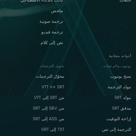
اللغات
كاتب بالذكاء الاصطناعي
ملخص
ترجمة صوتية
ترجمة فيديو
نص إلى كلام
أدوات مجانية
يوتيوب والترجمات
تحويل الترجمات
نسخ يوتيوب
محوّل الترجمات
مولد الترجمة
VTT ↔ SRT
مولد SRT
من SRT إلى VTT
مدقق SRT
من SBV إلى SRT
إزاحة التوقيت
من ASS إلى SRT
الترجمة إلى نص
TXT إلى SRT