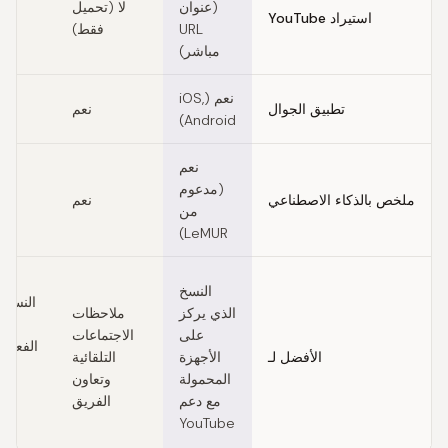
(عنوان
لا (تحميل
استيراد YouTube
URL
فقط)
مباشر)
نعم (iOS,
تطبيق الجوال
نعم
Android)
نعم
(مدعوم
ملخص بالذكاء الاصطناعي
نعم
من
LeMUR)
النسخ
النسخ 
الذي يركز
ملاحظات
الو
على
الاجتماعات
الفعلي
الأفضل لـ
الأجهزة
التلقائية
طب
المحمولة
وتعاون
مجا
مع دعم
الفريق
سخ
YouTube