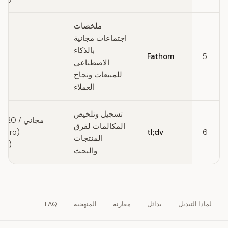
ملخصات
اجتماعات مجانية
بالذكاء
Fathom
5
الاصطناعي
للمبيعات ونجاح
العملاء
تسجيل وتلخيص
مجان
المكالمات لفرق
6
tl;dv
(o
المنتجات
(Enterprise)
والبحث
لماذا التبديل
بدائل
مقارنة
المنهجية
FAQ