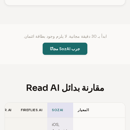
ابدأ بـ 30 دقيقة مجانية. لا يلزم وجود بطاقة ائتمان.
جرب SozAI مجانًا
مقارنة بدائل Read AI
المعيار
SOZAI
FIREFLIES.AI
TER.AI
Feature comparison of Read AI alternatives
iOS,
الو