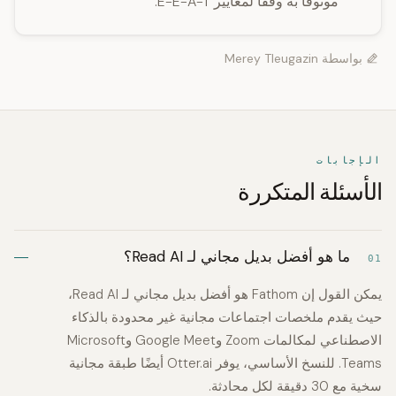
موثوقًا به وفقًا لمعايير E-E-A-T.
بواسطة
Merey Tleugazin
الإجابات
الأسئلة المتكررة
ما هو أفضل بديل مجاني لـ Read AI؟
01
يمكن القول إن Fathom هو أفضل بديل مجاني لـ Read AI،
حيث يقدم ملخصات اجتماعات مجانية غير محدودة بالذكاء
الاصطناعي لمكالمات Zoom وGoogle Meet وMicrosoft
Teams. للنسخ الأساسي، يوفر Otter.ai أيضًا طبقة مجانية
سخية مع 30 دقيقة لكل محادثة.