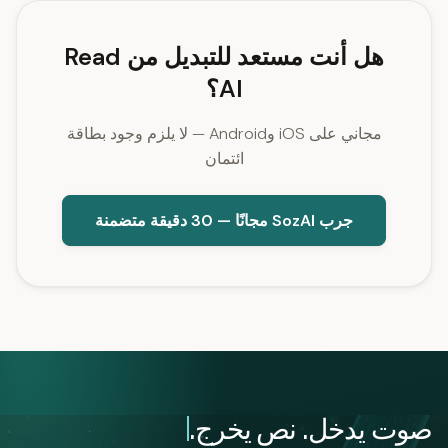
هل أنت مستعد للتبديل من Read
AI؟
مجاني على iOS وAndroid — لا يلزم وجود بطاقة
ائتمان
جرب SozAI مجانًا — 30 دقيقة متضمنة
صوت يدخل. نص يخرج.