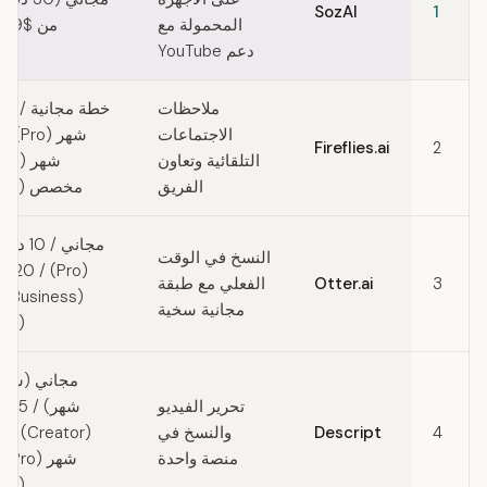
SozAI
1
المحمولة مع
من $44.99 سنويًا
دعم YouTube
ملاحظات
الاجتماعات
Fireflies.ai
2
التلقائية وتعاون
الفريق
مخصص (Enterprise)
مجاني /
النسخ في الوقت
( 20
3
Otter.ai
الفعلي مع طبقة
(ss
مجانية سخية
(Enterprise)
مجاني (ساع
تحرير الفيديو
شهر)
4
Descript
والنسخ في
منصة واحدة
شهر
(Enterprise)