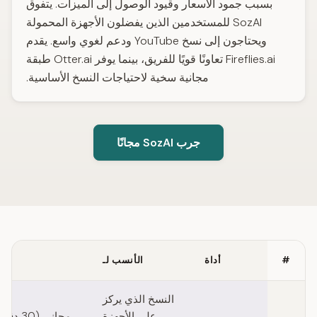
بسبب جمود الأسعار وقيود الوصول إلى الميزات. يتفوق
SozAI للمستخدمين الذين يفضلون الأجهزة المحمولة
ويحتاجون إلى نسخ YouTube ودعم لغوي واسع. يقدم
Fireflies.ai تعاونًا قويًا للفريق، بينما يوفر Otter.ai طبقة
مجانية سخية لاحتياجات النسخ الأساسية.
جرب SozAI مجانًا
#
أداة
الأنسب لـ
Quick comparison of Read AI alternatives
النسخ الذي يركز
على الأجهزة
مجاني (0