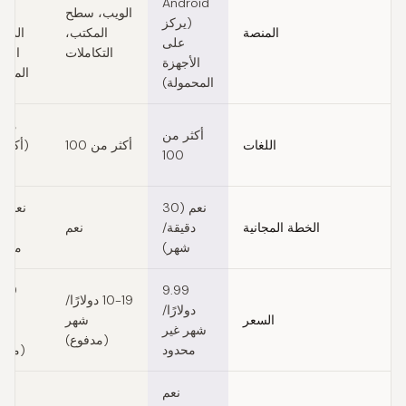
Android
الويب، سطح
سط
(يركز
المنصة
المكتب،
المكت
على
التكاملات
الأج
الأجهزة
المحم
المحمولة)
متع
أكثر من
اللغات
أكثر من 100
(أكثر
100
)
نعم (30
الخطة المجانية
دقيقة/
نعم
دقي
شهر)
محاد
-20
9.99
10-19 دولارًا/
دولارًا/
دولا
السعر
شهر
شهر غير
ش
(مدفوع)
محدود
(مدفو
نعم