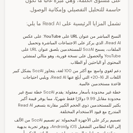
على مستوى الكلمة
، وهي ميزة غالبًا ما تكون
حاسمة للتحليل التفصيلي وإمكانية الوصول.
تشمل المزايا الرئيسية على Read AI ما يلي:
النسخ المباشر من عنوان URL على YouTube:
على عكس
Read AI، الذي يركز على الاجتماعات المباشرة وتحميل
الملفات، يسمح SozAI للمستخدمين بلصق عنوان URL على
YouTube والحصول على نسخة فورية، وهو مثالي لمنشئي
المحتوى أو الباحثين أو الطلاب.
دعم لغوي واسع:
مع أكثر من 100 لغة، يتجاوز SozAI بشكل كبير
اللغات الـ 16-20+ التي أبلغ عنها Read AI، ويلبي احتياجات
قاعدة مستخدمين عالمية.
خطة غير محدودة بأسعار معقولة:
يقدم SozAI خطة نسخ غير
محدودة مقابل 9.99 دولارًا فقط شهريًا، مما يوفر قيمة أكبر
بكثير للمستخدمين ذوي الحجم الكبير مقارنة بتسعير Read AI
المتدرج مع قيود الاستخدام المختلفة.
تصميم يركز على الأجهزة المحمولة:
تم تصميم SozAI من الألف
إلى الياء لنظامي التشغيل iOS وAndroid، ويوفر تجربة بديهية