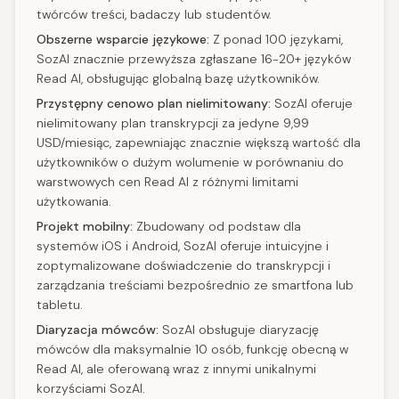
twórców treści, badaczy lub studentów.
Obszerne wsparcie językowe:
Z ponad 100 językami,
SozAI znacznie przewyższa zgłaszane 16-20+ języków
Read AI, obsługując globalną bazę użytkowników.
Przystępny cenowo plan nielimitowany:
SozAI oferuje
nielimitowany plan transkrypcji za jedyne 9,99
USD/miesiąc, zapewniając znacznie większą wartość dla
użytkowników o dużym wolumenie w porównaniu do
warstwowych cen Read AI z różnymi limitami
użytkowania.
Projekt mobilny:
Zbudowany od podstaw dla
systemów iOS i Android, SozAI oferuje intuicyjne i
zoptymalizowane doświadczenie do transkrypcji i
zarządzania treściami bezpośrednio ze smartfona lub
tabletu.
Diaryzacja mówców:
SozAI obsługuje diaryzację
mówców dla maksymalnie 10 osób, funkcję obecną w
Read AI, ale oferowaną wraz z innymi unikalnymi
korzyściami SozAI.