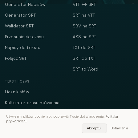
Generator Napisów
VTT ↔ SRT
Generator SRT
SRT na VTT
Walidator SRT
SBV na SRT
Przesunięcie czasu
ASS na SRT
Napisy do tekstu
TXT do SRT
Połącz SRT
SRT do TXT
SRT to Word
TEKST I CZAS
Licznik słów
Kalkulator czasu mówienia
Licznik mediów
Używamy plików cookie, aby poprawić Twoje doświadczenia.
Polityka
społecznościowych
prywatności
Akceptuj
Ustawienia
Kalkulator kosztów
spotkania