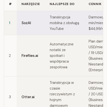
#
NARZĘDZIE
NAJLEPSZE DO
CENNIK
Quick comparison of Read AI alternatives
Transkrypcja
Darmowy (
1
SozAI
mobilna z obsługą
min/miesią
YouTube
$44,99/rok
Plan darmo
Automatyczne
USD/miesią
notatki ze
/ 19 USD/m
2
Fireflies.ai
spotkań i
(Business) 
współpraca
Niestanda
zespołowa
(Enterprise
Transkrypcja w
Darmowy /
czasie
USD/miesią
rzeczywistym z
/ 20 USD/m
3
Otter.ai
hojnym
(Business) 
darmowym
Niestanda