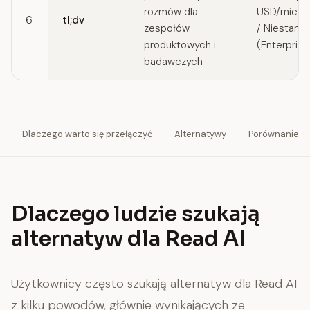
rozmów dla
USD/miesią
6
tl;dv
zespołów
/ Niestand
produktowych i
(Enterprise
badawczych
Dlaczego warto się przełączyć
Alternatywy
Porównanie
Dlaczego ludzie szukają
alternatyw dla Read AI
Użytkownicy często szukają alternatyw dla Read AI
z kilku powodów, głównie wynikających ze