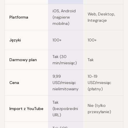
Feature comparison of Read AI alternatives
iOS, Android
Web, Desktop,
W
Platforma
(najpierw
Integracje
M
mobilna)
W
Języki
100+
100+
4
Tak (30
T
Darmowy plan
Tak
min/miesiąc)
m
9,99
10-19
1
Cena
USD/miesiąc
USD/miesiąc
U
nielimitowany
(płatny)
(
Tak
Nie (tylko
Import z YouTube
(bezpośredni
N
przesyłanie)
URL)