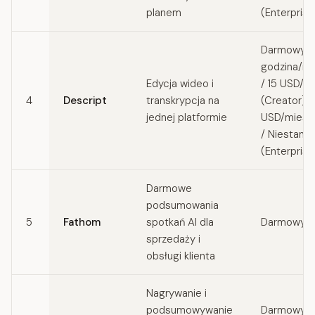
planem
(Enterprise
Darmowy (
godzina/mi
Edycja wideo i
/ 15 USD/m
4
Descript
transkrypcja na
(Creator) /
jednej platformie
USD/miesią
/ Niestand
(Enterprise
Darmowe
podsumowania
5
Fathom
spotkań AI dla
Darmowy
sprzedaży i
obsługi klienta
Nagrywanie i
podsumowywanie
Darmowy /