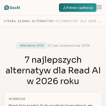
Pobierz aplikację
STRONA GŁÓWNA
/
ALTERNATYWY
/
ALTERNATYWY DLA READ AI
Last reviewed mar 2026
Alternatywy 2026
7 najlepszych
alternatyw dla Read AI
w 2026 roku
W SKRÓCIE
Read AI to kopilot AI do spotkań i komunikacji, ale