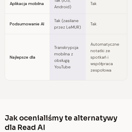
Tak (iOS,
Aplikacja mobilna
Tak
T
Android)
Tak (zasilane
Podsumowanie AI
Tak
T
przez LeMUR)
T
Automatyczne
Transkrypcja
c
notatki ze
mobilna z
r
Najlepsze dla
spotkań i
obsługą
z
współpraca
YouTube
d
zespołowa
p
Jak ocenialiśmy te alternatywy
dla Read AI