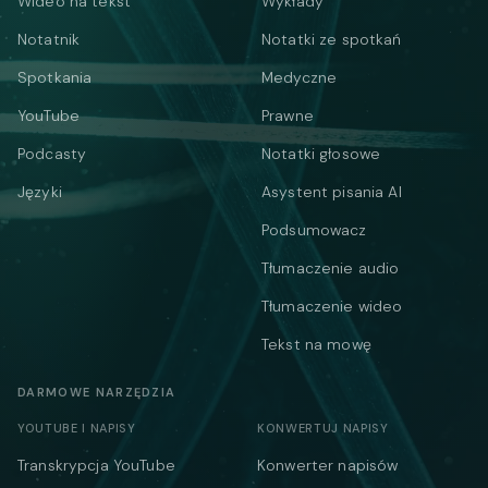
Wideo na tekst
Wykłady
Notatnik
Notatki ze spotkań
Spotkania
Medyczne
YouTube
Prawne
Podcasty
Notatki głosowe
Języki
Asystent pisania AI
Podsumowacz
Tłumaczenie audio
Tłumaczenie wideo
Tekst na mowę
DARMOWE NARZĘDZIA
YOUTUBE I NAPISY
KONWERTUJ NAPISY
Transkrypcja YouTube
Konwerter napisów