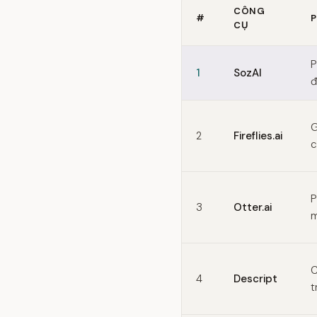
CÔNG
#
P
CỤ
Quick comparison of Read 
P
1
SozAI
đ
G
2
Fireflies.ai
c
P
3
Otter.ai
m
C
4
Descript
t