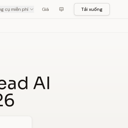
g cụ miễn phí
Giá
Tải xuống
ead AI
26