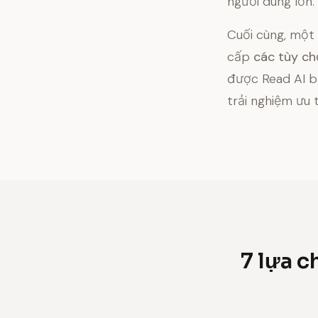
người dùng lớn.
Cuối cùng, một
cấp
các tùy ch
được Read AI b
trải nghiệm ưu 
7 lựa c