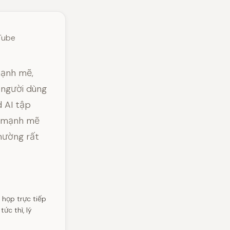
uTube
mạnh mẽ,
 người dùng
d AI tập
m mạnh mẽ
hường rất
 họp trực tiếp
ức thì, lý