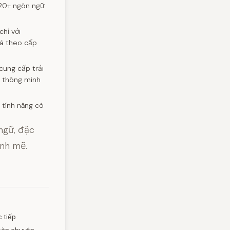
-20+ ngôn ngữ
hỉ với
giá theo cấp
cung cấp trải
i thông minh
 tính năng có
ngữ, đặc
ạnh mẽ.
 tiếp