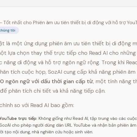
— Tốt nhất cho Phiên âm ưu tiên thiết bị di động với hỗ trợ Yo
chúng tôi
ật là một ứng dụng phiên âm ưu tiên thiết bị di động 
ột lựa chọn thay thế trực tiếp cho Read AI cho những
c năng di động và hỗ trợ ngôn ngữ rộng. Trong khi Rea
phân tích cuộc họp, SozAI cung cấp khả năng phiên â
0 ngôn ngữ với dấu thời gian cấp từ
, một tính năng t
để phân tích chi tiết và khả năng tiếp cận.
 chính so với Read AI bao gồm:
YouTube trực tiếp:
Không giống như Read AI, tập trung vào các cuộc
, SozAI cho phép người dùng dán URL YouTube và nhận bản phiên âm t
i tạo nội dung, nhà nghiên cứu hoặc sinh viên.