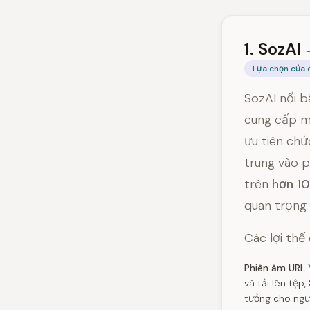
1. SozAI
Lựa chọn của 
SozAI nổi b
cung cấp m
ưu tiên chứ
trung vào 
trên
hơn 10
quan trọng 
Các lợi thế
Phiên âm URL 
và tải lên tệp
tưởng cho ngườ