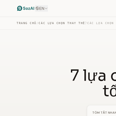
EN
TRANG CHỦ
/
CÁC LỰA CHỌN THAY THẾ
/
CÁC LỰA CHỌN
7 lựa
t
TÓM TẮT NHA