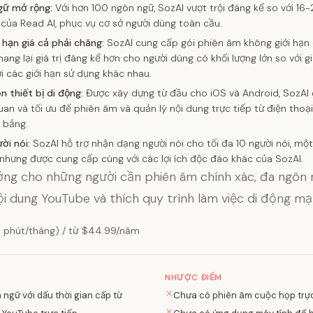
gữ mở rộng:
Với hơn 100 ngôn ngữ, SozAI vượt trội đáng kể so với 16
của Read AI, phục vụ cơ sở người dùng toàn cầu.
 hạn giá cả phải chăng:
SozAI cung cấp gói phiên âm không giới hạn c
ang lại giá trị đáng kể hơn cho người dùng có khối lượng lớn so với 
i các giới hạn sử dụng khác nhau.
n thiết bị di động:
Được xây dựng từ đầu cho iOS và Android, SozAI 
an và tối ưu để phiên âm và quản lý nội dung trực tiếp từ điện thoạ
 bảng.
ời nói:
SozAI hỗ trợ nhận dạng người nói cho tối đa 10 người nói, một
nhưng được cung cấp cùng với các lợi ích độc đáo khác của SozAI.
ởng cho những người cần phiên âm chính xác, đa ngôn 
nội dung YouTube và thích quy trình làm việc di động m
0 phút/tháng) / từ $44.99/năm
NHƯỢC ĐIỂM
ngữ với dấu thời gian cấp từ
Chưa có phiên âm cuộc họp trực