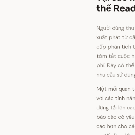
thế Read
Người dùng thườ
xuất phát từ cấ
cấp phân tích 
tóm tắt cuộc họ
phí. Đây có th
nhu cầu sử dụng
Một mối quan t
với các tính nă
dụng tải lên ca
báo cáo có yêu 
cao hơn cho cá