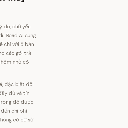
ý do, chủ yếu
 dù Read AI cung
kể
chỉ với 5 bản
ho các gói trả
 nhóm nhỏ có
á
, đặc biệt đối
đầy đủ và tín
 trong đó được
 đến chi phí
không có cơ sở