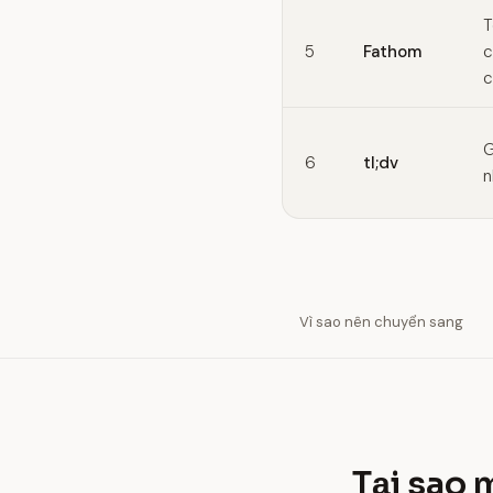
T
5
Fathom
c
c
G
6
tl;dv
n
Vì sao nên chuyển sang
Tại sao 