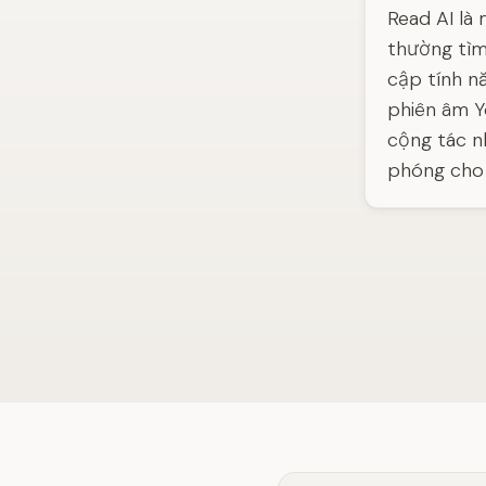
Read AI là
thường tìm
cập tính nă
phiên âm Y
cộng tác n
phóng cho 