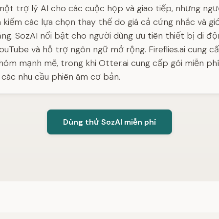
 một trợ lý AI cho các cuộc họp và giao tiếp, nhưng ngư
 kiếm các lựa chọn thay thế do giá cả cứng nhắc và giớ
ng. SozAI nổi bật cho người dùng ưu tiên thiết bị di đ
ouTube và hỗ trợ ngôn ngữ mở rộng. Fireflies.ai cung c
hóm mạnh mẽ, trong khi Otter.ai cung cấp gói miễn ph
các nhu cầu phiên âm cơ bản.
Dùng thử SozAI miễn phí