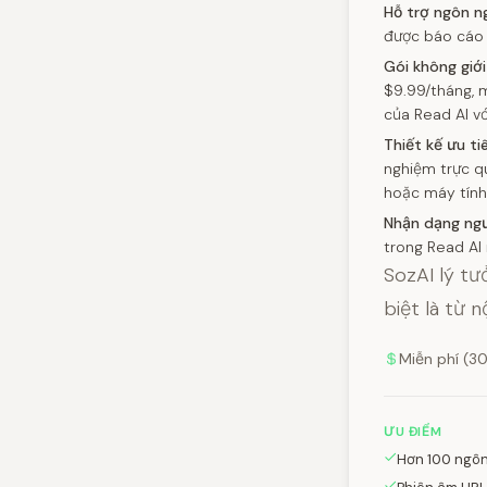
Hỗ trợ ngôn n
được báo cáo 
Gói không giới
$9.99/tháng, m
của Read AI vớ
Thiết kế ưu tiê
nghiệm trực qu
hoặc máy tính
Nhận dạng ngư
trong Read AI 
SozAI lý tư
biệt là từ 
Miễn phí (3
ƯU ĐIỂM
Hơn 100 ngôn 