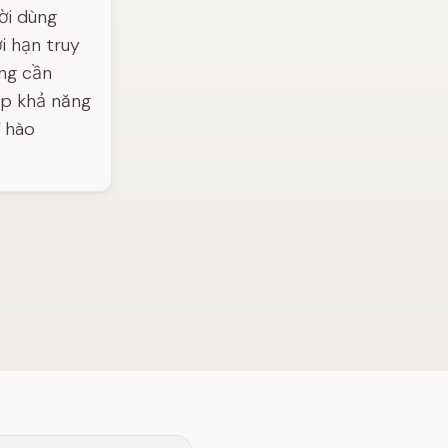
ời dùng
i hạn truy
ộng cần
ấp khả năng
í hào