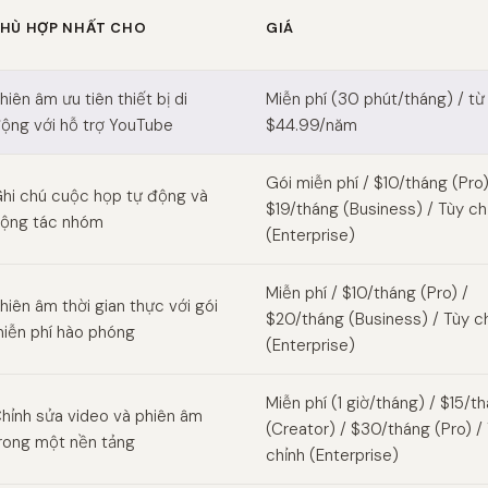
HÙ HỢP NHẤT CHO
GIÁ
AI alternatives
hiên âm ưu tiên thiết bị di
Miễn phí (30 phút/tháng) / từ
ộng với hỗ trợ YouTube
$44.99/năm
Gói miễn phí / $10/tháng (Pro)
hi chú cuộc họp tự động và
$19/tháng (Business) / Tùy ch
ộng tác nhóm
(Enterprise)
Miễn phí / $10/tháng (Pro) /
hiên âm thời gian thực với gói
$20/tháng (Business) / Tùy c
iễn phí hào phóng
(Enterprise)
Miễn phí (1 giờ/tháng) / $15/t
hỉnh sửa video và phiên âm
(Creator) / $30/tháng (Pro) /
rong một nền tảng
chỉnh (Enterprise)