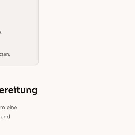
.
tzen.
bereitung
um eine
 und