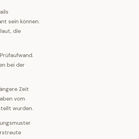
ails
nt sein können.
laut, die
 Prüfaufwand.
en bei der
ängere Zeit
gaben vom
ellt wurden.
tzungsmuster
erstreute