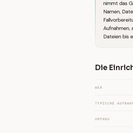
nimmt das Ge
Namen, Daten
Fallvorberei
Aufnahmen, 
Dateien bis 
Die Einri
WER
TYPISCHE AUFNAH
UMFANG