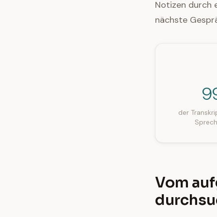
Notizen durch 
nächste Gesprä
9
der Transkr
Sprech
Vom auf
durchsu