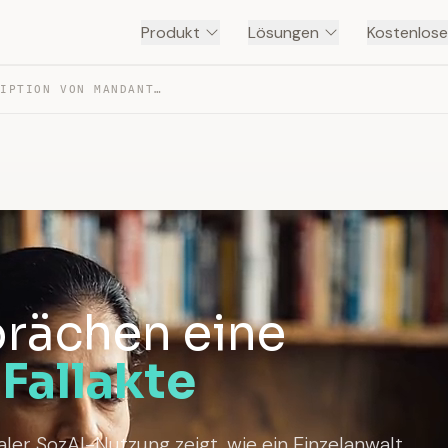
Produkt
Lösungen
Kostenlose
EINZELANWALT — TRANSKRIPTION VON MANDANTENGESPRÄCHEN
rächen eine
Fallakte
er SozAI-Nutzung zeigt, wie ein Einzelanwalt