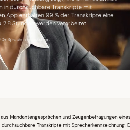
in durchsuchbare Transkripte mit
n App enthalten 99 % der Transkripte eine
u 2.8 Stunden werden verarbeitet.
20+ Sprachen transkribiert
 aus Mandantengesprächen und Zeugenbefragungen eine
s durchsuchbare Transkripte mit Sprecherkennzeichnung. 