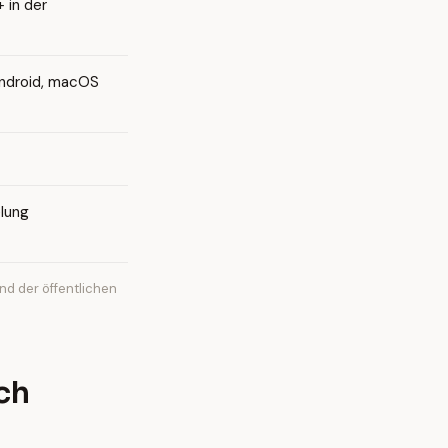
 in der
Android, macOS
lung
d der öffentlichen
ch