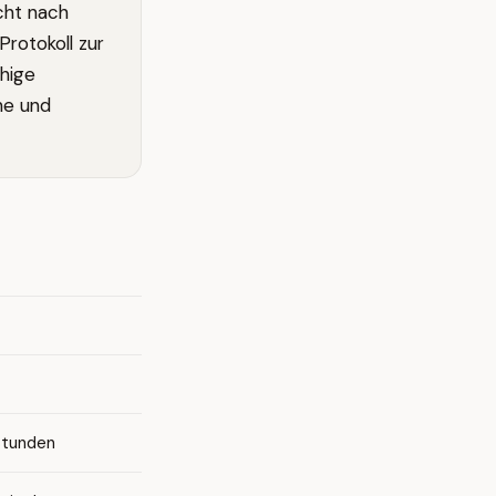
cht nach
Protokoll zur
hige
ne und
Stunden