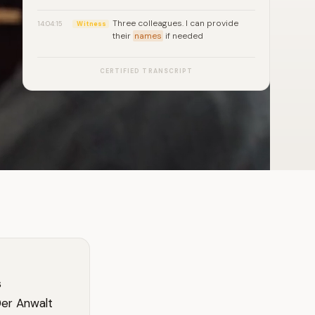
Three colleagues. I can provide
14:04:15
Witness
their
names
if needed
CERTIFIED TRANSCRIPT
s
Der Anwalt