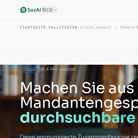
DE
STARTSEITE
/
FALLSTUDIEN
/
Legal
4 Min. Lesezeit
Machen Sie aus
Mandantengesp
durchsuchbare 
Diese anonymisierte Zusammenfassung real