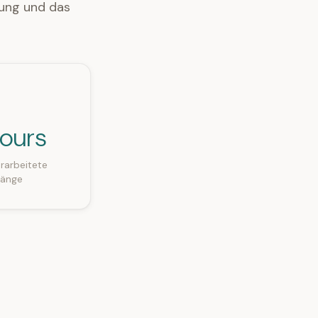
fung und das
hours
rarbeitete
länge