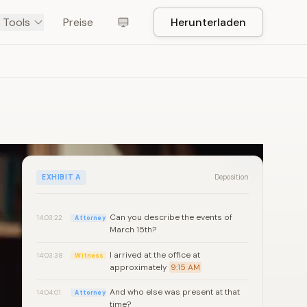
 Tools
Preise
Herunterladen
EXHIBIT A
Deposition
Can you describe the events of
14:03:22
Attorney
March 15th?
I arrived at the office at
14:03:38
Witness
approximately
9:15 AM
And who else was present at that
14:04:01
Attorney
time?