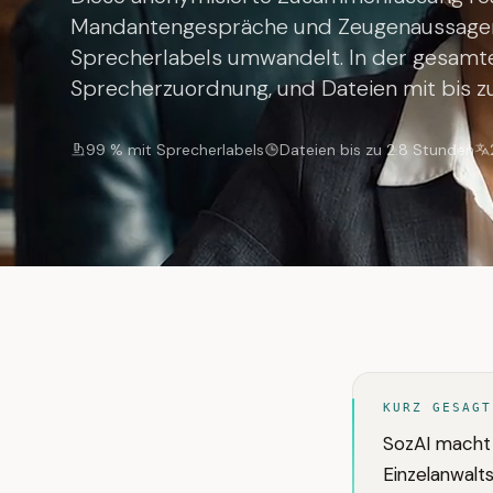
Mandantengespräche und Zeugenaussagen 
Sprecherlabels umwandelt. In der gesamte
Sprecherzuordnung, und Dateien mit bis z
99 % mit Sprecherlabels
Dateien bis zu 2.8 Stunden
KURZ GESAGT
SozAI macht
Einzelanwalt