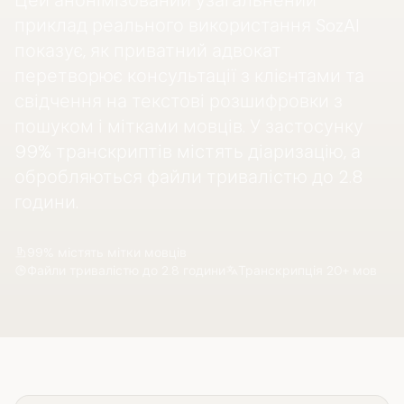
Цей анонімізований узагальнений
приклад реального використання SozAI
показує, як приватний адвокат
перетворює консультації з клієнтами та
свідчення на текстові розшифровки з
пошуком і мітками мовців. У застосунку
99% транскриптів містять діаризацію, а
обробляються файли тривалістю до 2.8
години.
99% містять мітки мовців
Файли тривалістю до 2.8 години
Транскрипція 20+ мов