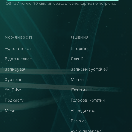
iOS та Android. 30 хвилин безкоштовно, картка не потрібна.
МОЖЛИВОСТІ
РІШЕННЯ
Аудіо в текст
Інтерв'ю
Відео в текст
Лекції
Записувач
Записки зустрічей
Зустрічі
Медичні
YouTube
Юридичні
Подкасти
Голосові нотатки
Мови
AI-редактор
Резюме
Аудіо переклад