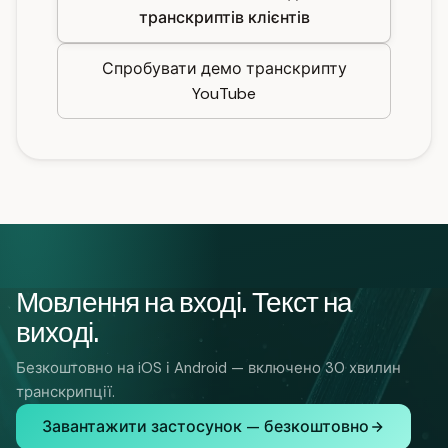
транскриптів клієнтів
Спробувати демо транскрипту
YouTube
Мовлення на вході. Текст на
виході.
Безкоштовно на iOS і Android — включено 30 хвилин
транскрипції.
Завантажити застосунок — безкоштовно