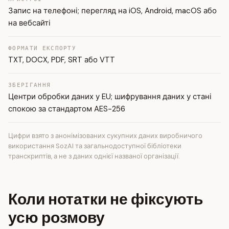
Запис на телефоні; перегляд на iOS, Android, macOS або
на вебсайті
ФОРМАТИ ЕКСПОРТУ
TXT, DOCX, PDF, SRT або VTT
ЗБЕРІГАННЯ
Центри обробки даних у EU; шифрування даних у стані
спокою за стандартом AES-256
Цифри взято з анонімізованих сукупних даних виробничого
використання SozAI та загальнодоступної бібліотеки
транскриптів, а не з даних однієї названої організації.
Коли нотатки не фіксують
усю розмову