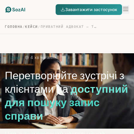
Завантажити застосунок
ГОЛОВНА
/
КЕЙСИ
/
ПРИВАТНИЙ АДВОКАТ — ТРАНСКРИПЦІЯ КОНСУЛЬТАЦІЙ З КЛІЄНТАМИ
Legal
4 хв читання
Перетворюйте зустрічі з
клієнтами на
доступний
для пошуку запис
справи