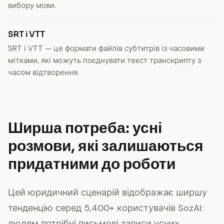
вибору мови.
SRT і VTT
SRT і VTT — це формати файлів субтитрів із часовими
мітками, які можуть поєднувати текст транскрипту з
часом відтворення.
Ширша потреба: усні
розмови, які залишаються
придатними до роботи
Цей юридичний сценарій відображає ширшу
тенденцію серед 5,400+ користувачів SozAI:
людям потрібні письмові записи усних