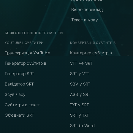
Відео переклад
Текст в мову
БЕЗКОШТОВНІ ІНСТРУМЕНТИ
YOUTUBE І СУБТИТРИ
КОНВЕРТАЦІЯ СУБТИТРІВ
Транскрипція YouTube
Конвертер субтитрів
Генератор субтитрів
VTT ↔ SRT
Генератор SRT
SRT у VTT
Валідатор SRT
SBV у SRT
Зсув часу
ASS у SRT
Субтитри в текст
TXT у SRT
Об’єднати SRT
SRT у TXT
SRT to Word