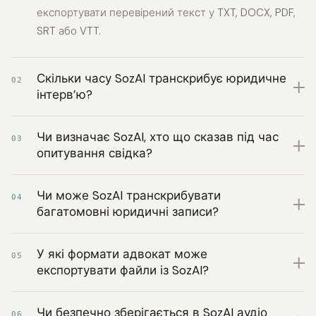
експортувати перевірений текст у TXT, DOCX, PDF,
SRT або VTT.
Скільки часу SozAI транскрибує юридичне
02
інтерв’ю?
Чи визначає SozAI, хто що сказав під час
03
опитування свідка?
Чи може SozAI транскрибувати
04
багатомовні юридичні записи?
У які формати адвокат може
05
експортувати файли із SozAI?
Чи безпечно зберігається в SozAI аудіо
06