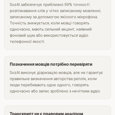
SozAI забезпечує приблизно 99% точності
розпізнавання слів у чітко записаному мовленні,
записаному за допомогою якісного мікрофона.
Точність знижується, коли мовці говорять
одночасно, мають сильний акцент, наявний
фоновий шум або використовується аудіо
телефонної якості.
Позначення мовців потрібно перевіряти
SozAI виконує діаризацію мовців, але не гарантує
правильне визначення авторства реплік, коли
люди перебивають одне одного, говорять
одночасно або запис зроблено з нечітким аудіо.
Транскрипт не є правовим аналізом