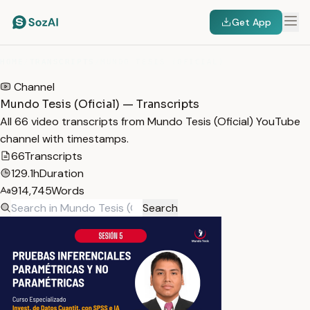
Get App
HOME
/
TRANSCRIPTS
/
MUNDO TESIS (OFICIAL)
Channel
Mundo Tesis (Oficial) — Transcripts
All 66 video transcripts from Mundo Tesis (Oficial) YouTube
channel with timestamps.
66
Transcripts
129.1h
Duration
914,745
Words
Search