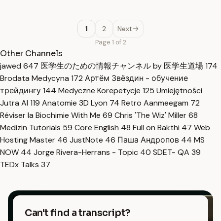
1
2
Next
Page 1 of 2
Other Channels
jawed
647
医学生のための情報チャンネル by 医学生道場
174
Brodata Medycyna
172
Артём Звёздин - обучение
трейдингу
144
Medyczne Korepetycje
125
Umiejętności
Jutra AI
119
Anatomie 3D Lyon
74
Retro Aanmeegam
72
Réviser la Biochimie With Me
69
Chris 'The Wiz' Miller
68
Medizin Tutorials
59
Core English
48
Full on Bakthi
47
Web
Hosting Master
46
JustNote
46
Паша Андропов
44
MS
NOW
44
Jorge Rivera-Herrans - Topic
40
SDET- QA
39
TEDx Talks
37
Can't find a transcript?