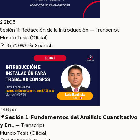
2:21:05
Sesión 11: Redacción de la Introducción — Transcript
Mundo Tesis (Oficial)
15,729
1
Spanish
1:46:55
🎥𝗦𝗲𝘀𝗶𝗼́𝗻 𝟭: 𝗙𝘂𝗻𝗱𝗮𝗺𝗲𝗻𝘁𝗼𝘀 𝗱𝗲𝗹 𝗔𝗻𝗮́𝗹𝗶𝘀𝗶𝘀 𝗖𝘂𝗮𝗻𝘁𝗶𝘁𝗮𝘁𝗶𝘃𝗼
𝘆 𝗘𝗻… — Transcript
Mundo Tesis (Oficial)