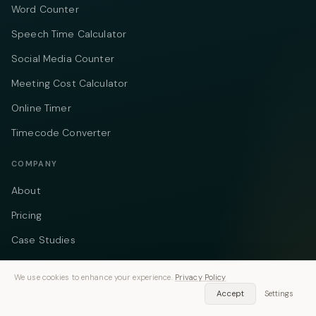
Word Counter
Speech Time Calculator
Social Media Counter
Meeting Cost Calculator
Online Timer
Timecode Converter
COMPANY
About
Pricing
Case Studies
Compare
We use cookies to enhance your experience.
Privacy Policy
Alternatives
Accept
Settings
Contact