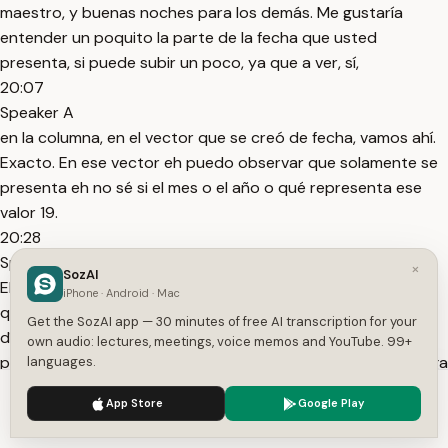
maestro, y buenas noches para los demás. Me gustaría
entender un poquito la parte de la fecha que usted
presenta, si puede subir un poco, ya que a ver, sí,
20:07
Speaker A
en la columna, en el vector que se creó de fecha, vamos ahí.
Exacto. En ese vector eh puedo observar que solamente se
presenta eh no sé si el mes o el año o qué representa ese
valor 19.
20:28
Speaker A
×
SozAI
Eh, lo lo menciono porque dentro de mi argor laboral tengo
iPhone · Android · Mac
que generalmente trabajar con fechas, eh, ya saben, mes,
Get the SozAI app — 30 minutes of free AI transcription for your
días y año. Y si en algún caso llegara así, entonces, ¿cómo
own audio: lectures, meetings, voice memos and YouTube. 99+
podemos eh manejar esa esa situación? Porque a veces llega
languages.
20:49
We use cookies to enhance your experience.
Privacy Policy
App Store
Google Play
Speaker A
Accept
Settings
con fecha muy Sé que no vamos por ese por ese punto