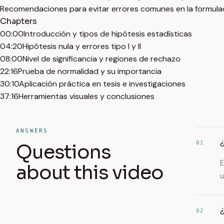
Recomendaciones para evitar errores comunes en la formulac
Chapters
00:00
Introducción y tipos de hipótesis estadísticas
04:20
Hipótesis nula y errores tipo I y II
08:00
Nivel de significancia y regiones de rechazo
22:16
Prueba de normalidad y su importancia
30:10
Aplicación práctica en tesis e investigaciones
37:16
Herramientas visuales y conclusiones
ANSWERS
¿
01
Questions
E
about this video
u
¿
02