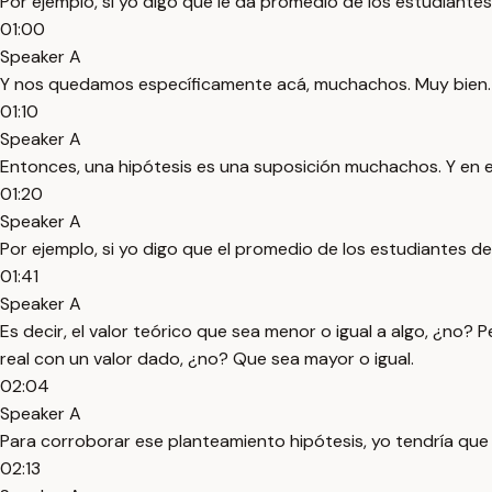
Por ejemplo, si yo digo que le da promedio de los estudiant
01:00
Speaker A
Y nos quedamos específicamente acá, muchachos. Muy bien. E
01:10
Speaker A
Entonces, una hipótesis es una suposición muchachos. Y en e
01:20
Speaker A
Por ejemplo, si yo digo que el promedio de los estudiantes 
01:41
Speaker A
Es decir, el valor teórico que sea menor o igual a algo, ¿no?
real con un valor dado, ¿no? Que sea mayor o igual.
02:04
Speaker A
Para corroborar ese planteamiento hipótesis, yo tendría qu
02:13