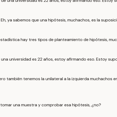
es de una universidad es 22 años, estoy afirmando eso. Estoy
h, ya sabemos que una hipótesis, muchachos, es la suposici
stadística hay tres tipos de planteamiento de hipótesis, mu
de una universidad es 22 años, estoy afirmando eso. Estoy su
 Pero también tenemos la unilateral a la izquierda muchachos e
e tomar una muestra y comprobar esa hipótesis, ¿no?